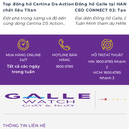
Top đồng hồ Certina Ds-Action
Đồng hồ Galle tại HAN
chất liệu Titan
CEO CONNECT 02: Tạo 
phong thái lãnh đạo kỷ
Đột phá trọng lượng và độ bền
Đại diện Đồng hồ Galle, ô
nguyên AI
cùng dòng Certina DS Action
Tuấn Minh tham dự HANO
Titanium. Khám phá ngay các tuyệt
CONNECT 02, mang đến k
tác thể thao cá tính nhất trong
gian trưng bày đồng hồ ca
Tuần lễ đồng hồ Thụy Sỹ cùng
định hình phong thái lãnh 
Đồng hồ Galle!
MUA HÀNG ONLINE
HOTLINE BÁN
HỖ TRỢ KĨ THUẬT
24/7
HÀNG
HN: 1800.6785 Nhánh
Tất cả các ngày
1800 6785
2
trong tuần
HCM: 1800.6785
Nhánh 3
THÔNG TIN LIÊN HỆ