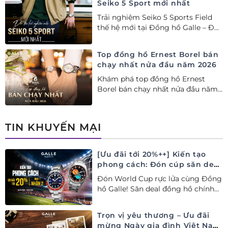
Seiko 5 Sport mới nhất
Trải nghiệm Seiko 5 Sports Field
thế hệ mới tại Đồng hồ Galle – Đại
lý Ủy quyền Cao cấp Seiko chính
hãng tại Việt Nam.
Top đồng hồ Ernest Borel bán
chạy nhất nửa đầu năm 2026
Khám phá top đồng hồ Ernest
Borel bán chạy nhất nửa đầu năm
2026 tại Đồng hồ Galle. Tuyệt tác
Thụy Sỹ xa xỉ, nâng tầm phong
cách thượng lưu và tinh tế.
TIN KHUYẾN MẠI
[Ưu đãi tới 20%++] Kiến tạo
phong cách: Đón cúp săn deal
– Siêu ưu đãi đồng hành cùng
Đón World Cup rực lửa cùng Đồng
World Cup
hồ Galle! Săn deal đồng hồ chính
hãng ưu đãi tới 20%++ và nhận
ngay combo quà tặng độc quyền!
Trọn vị yêu thương – Ưu đãi
mừng Ngày gia đình Việt Nam