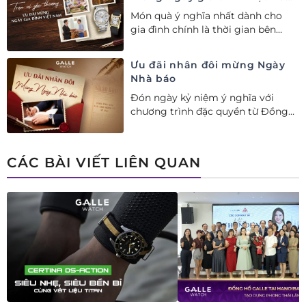
28/06
Món quà ý nghĩa nhất dành cho
gia đình chính là thời gian bên
nhau. Ưu đãi tới 20%++ cùng đặc
quyền mua 01 tặng 01 mừng Ngày
Ưu đãi nhân đôi mừng Ngày
Gia đình Việt Nam.
Nhà báo
Đón ngày kỷ niệm ý nghĩa với
chương trình đặc quyền từ Đồng
hồ Galle: Ưu đãi tới 20%++, nhận
ngay deal hời Mua 01 tặng 01.
CÁC BÀI VIẾT LIÊN QUAN