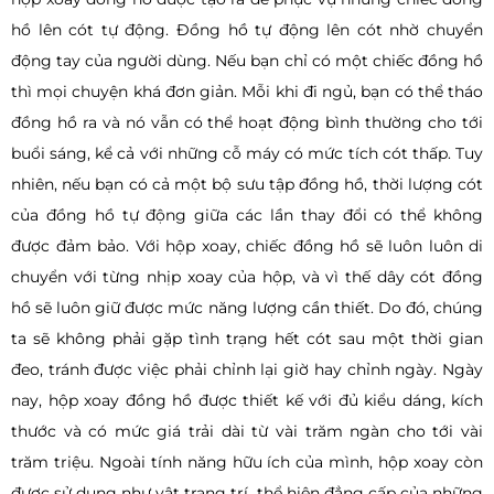
hồ lên cót tự động. Đồng hồ tự động lên cót nhờ chuyển
động tay của người dùng. Nếu bạn chỉ có một chiếc đồng hồ
thì mọi chuyện khá đơn giản. Mỗi khi đi ngủ, bạn có thể tháo
đồng hồ ra và nó vẫn có thể hoạt động bình thường cho tới
buổi sáng, kể cả với những cỗ máy có mức tích cót thấp. Tuy
nhiên, nếu bạn có cả một bộ sưu tập đồng hồ, thời lượng cót
của đồng hồ tự động giữa các lần thay đổi có thể không
được đảm bảo. Với hộp xoay, chiếc đồng hồ sẽ luôn luôn di
chuyển với từng nhịp xoay của hộp, và vì thế dây cót đồng
hồ sẽ luôn giữ được mức năng lượng cần thiết. Do đó, chúng
ta sẽ không phải gặp tình trạng hết cót sau một thời gian
đeo, tránh được việc phải chỉnh lại giờ hay chỉnh ngày. Ngày
nay, hộp xoay đồng hồ được thiết kế với đủ kiểu dáng, kích
thước và có mức giá trải dài từ vài trăm ngàn cho tới vài
trăm triệu. Ngoài tính năng hữu ích của mình, hộp xoay còn
được sử dụng như vật trang trí, thể hiện đẳng cấp của những