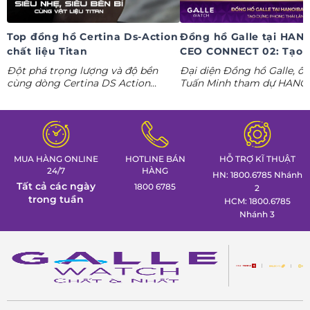
Top đồng hồ Certina Ds-Action
Đồng hồ Galle tại HAN
chất liệu Titan
CEO CONNECT 02: Tạo 
phong thái lãnh đạo kỷ
Đột phá trọng lượng và độ bền
Đại diện Đồng hồ Galle, ô
nguyên AI
cùng dòng Certina DS Action
Tuấn Minh tham dự HANO
Titanium. Khám phá ngay các tuyệt
CONNECT 02, mang đến k
tác thể thao cá tính nhất trong
gian trưng bày đồng hồ ca
Tuần lễ đồng hồ Thụy Sỹ cùng
định hình phong thái lãnh 
Đồng hồ Galle!
MUA HÀNG ONLINE
HOTLINE BÁN
HỖ TRỢ KĨ THUẬT
24/7
HÀNG
HN: 1800.6785 Nhánh
Tất cả các ngày
1800 6785
2
trong tuần
HCM: 1800.6785
Nhánh 3