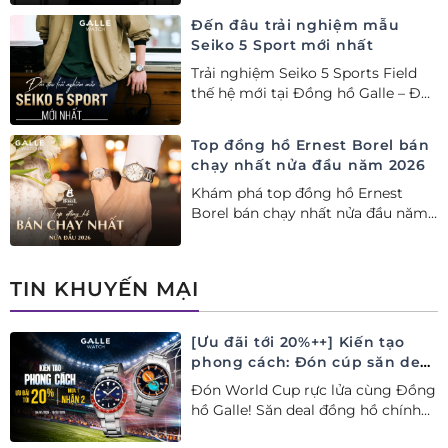
năm 2026
Đến đâu trải nghiệm mẫu
Seiko 5 Sport mới nhất
Trải nghiệm Seiko 5 Sports Field
thế hệ mới tại Đồng hồ Galle – Đại
lý Ủy quyền Cao cấp Seiko chính
hãng tại Việt Nam.
Top đồng hồ Ernest Borel bán
chạy nhất nửa đầu năm 2026
Khám phá top đồng hồ Ernest
Borel bán chạy nhất nửa đầu năm
2026 tại Đồng hồ Galle. Tuyệt tác
Thụy Sỹ xa xỉ, nâng tầm phong
cách thượng lưu và tinh tế.
TIN KHUYẾN MẠI
[Ưu đãi tới 20%++] Kiến tạo
phong cách: Đón cúp săn deal
– Siêu ưu đãi đồng hành cùng
Đón World Cup rực lửa cùng Đồng
World Cup
hồ Galle! Săn deal đồng hồ chính
hãng ưu đãi tới 20%++ và nhận