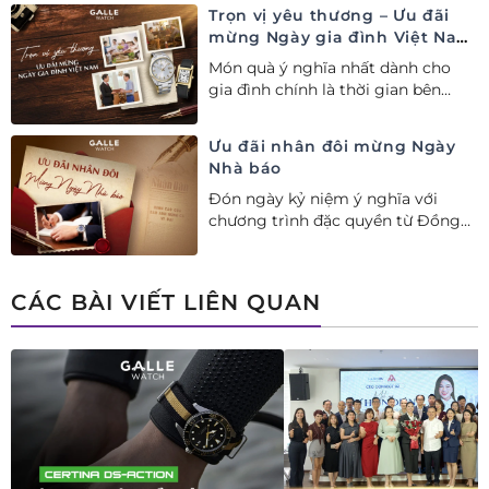
ngay combo quà tặng độc quyền!
Trọn vị yêu thương – Ưu đãi
mừng Ngày gia đình Việt Nam
28/06
Món quà ý nghĩa nhất dành cho
gia đình chính là thời gian bên
nhau. Ưu đãi tới 20%++ cùng đặc
quyền mua 01 tặng 01 mừng Ngày
Ưu đãi nhân đôi mừng Ngày
Gia đình Việt Nam.
Nhà báo
Đón ngày kỷ niệm ý nghĩa với
chương trình đặc quyền từ Đồng
hồ Galle: Ưu đãi tới 20%++, nhận
ngay deal hời Mua 01 tặng 01.
CÁC BÀI VIẾT LIÊN QUAN