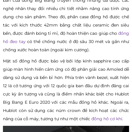
bản của dòng Big Bang truyền thống nhưng đã được các
nghệ nhân thay đổi nhiều chi tiết nhằm nâng cao tính ứng
dụng cho sản phẩm. Theo đó, phần case đồng hồ được chế
tác với kích thước 42mm bằng chất liệu ceramic đen siêu
bền, được đánh bóng tỉ mỉ, độ hoàn thiện cao giúp cho
đồng
hồ đeo tay
có thể chống nước ở độ sâu 30 mét và gần như
chống xước hoàn toàn (ngoài kim cương).
Mặt số đồng hồ được bảo vệ bởi lớp kính sapphire cao cấp
giúp màn hình hiển cảm ứng có độ phân giải cao Amoled dễ
dàng sử dụng và bền bỉ hơn. Phía trên vành bezel, xuất hiện
12 lá cờ tương ứng với 12 quốc gia ban đầu dự định đăng cai
cực kỳ ấn tượng và cũng là điểm nhấn khác biệt cho Hublot
Big Bang E Euro 2020 với các mẫu đồng hồ khác. Ngoài ra,
Hublot còn sử dụng các núm crown để kích hoạt các chức
năng của cỗ máy, tương tự như một chiếc
đồng hồ cơ khí
.