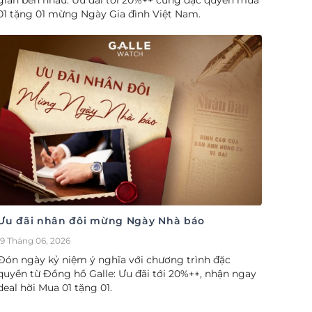
gian bên nhau. Ưu đãi tới 20%++ cùng đặc quyền mua
01 tặng 01 mừng Ngày Gia đình Việt Nam.
Ưu đãi nhân đôi mừng Ngày Nhà báo
19 Tháng 06, 2026
Đón ngày kỷ niệm ý nghĩa với chương trình đặc
quyền từ Đồng hồ Galle: Ưu đãi tới 20%++, nhận ngay
deal hời Mua 01 tặng 01.