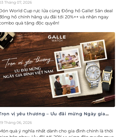
cúp săn deal – Siêu ưu đãi đồng hành cùng
03 Tháng 07, 2026
World Cup
Đón World Cup rực lửa cùng Đồng hồ Galle! Săn deal
đồng hồ chính hãng ưu đãi tới 20%++ và nhận ngay
combo quà tặng độc quyền!
Trọn vị yêu thương – Ưu đãi mừng Ngày gia
đình Việt Nam 28/06
29 Tháng 06, 2026
Món quà ý nghĩa nhất dành cho gia đình chính là thời