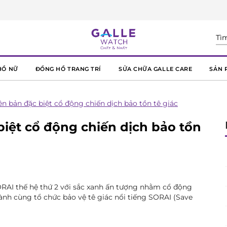
HỒ NỮ
ĐỒNG HỒ TRANG TRÍ
SỬA CHỮA GALLE CARE
SẢN 
ên bản đặc biệt cổ động chiến dịch bảo tồn tê giác
biệt cổ động chiến dịch bảo tồn
AI thế hệ thứ 2 với sắc xanh ấn tượng nhằm cổ động
ành cùng tổ chức bảo vệ tê giác nổi tiếng SORAI (Save