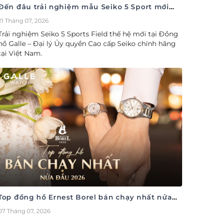
Đến đâu trải nghiệm mẫu Seiko 5 Sport mới
nhất
21 Tháng 07, 2026
Trải nghiệm Seiko 5 Sports Field thế hệ mới tại Đồng
hồ Galle – Đại lý Ủy quyền Cao cấp Seiko chính hãng
tại Việt Nam.
Top đồng hồ Ernest Borel bán chạy nhất nửa
đầu năm 2026
07 Tháng 07, 2026