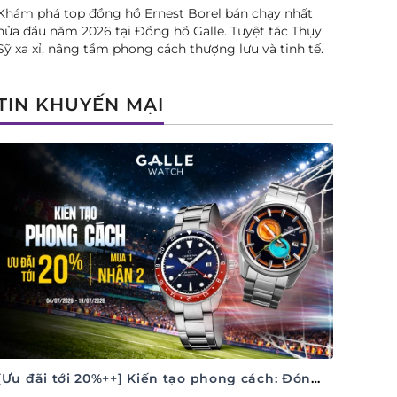
Khám phá top đồng hồ Ernest Borel bán chạy nhất
nửa đầu năm 2026 tại Đồng hồ Galle. Tuyệt tác Thụy
Sỹ xa xỉ, nâng tầm phong cách thượng lưu và tinh tế.
TIN KHUYẾN MẠI
[Ưu đãi tới 20%++] Kiến tạo phong cách: Đón