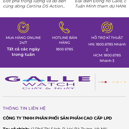
Đột phá trọng lượng và độ bền
Đại diện Đồng hồ Galle, ô
nguyên AI
cùng dòng Certina DS Action
Tuấn Minh tham dự HANO
Titanium. Khám phá ngay các tuyệt
CONNECT 02, mang đến k
tác thể thao cá tính nhất trong
gian trưng bày đồng hồ ca
Tuần lễ đồng hồ Thụy Sỹ cùng
định hình phong thái lãnh 
Đồng hồ Galle!
MUA HÀNG ONLINE
HOTLINE BÁN
HỖ TRỢ KĨ THUẬT
24/7
HÀNG
HN: 1800.6785 Nhánh
Tất cả các ngày
1800 6785
2
trong tuần
HCM: 1800.6785
Nhánh 3
THÔNG TIN LIÊN HỆ
CÔNG TY TNHH PHÂN PHỐI SẢN PHẨM CAO CẤP LPD
Trụ sở chính:
41 Phố Thi Sách, P. Hai Bà Trưng, Hà Nội