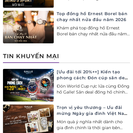
lý Ủy quyền Cao cấp Seiko chính
hãng tại Việt Nam.
Top đồng hồ Ernest Borel bán
chạy nhất nửa đầu năm 2026
Khám phá top đồng hồ Ernest
Borel bán chạy nhất nửa đầu năm
2026 tại Đồng hồ Galle. Tuyệt tác
Thụy Sỹ xa xỉ, nâng tầm phong
cách thượng lưu và tinh tế.
TIN KHUYẾN MẠI
[Ưu đãi tới 20%++] Kiến tạo
phong cách: Đón cúp săn deal
– Siêu ưu đãi đồng hành cùng
Đón World Cup rực lửa cùng Đồng
World Cup
hồ Galle! Săn deal đồng hồ chính
hãng ưu đãi tới 20%++ và nhận
ngay combo quà tặng độc quyền!
Trọn vị yêu thương – Ưu đãi
mừng Ngày gia đình Việt Nam
28/06
Món quà ý nghĩa nhất dành cho
gia đình chính là thời gian bên