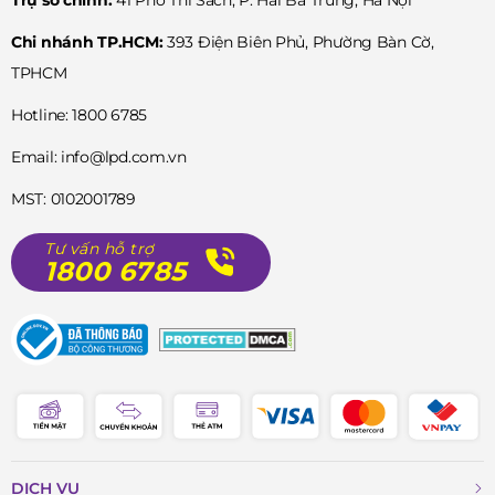
Chi nhánh TP.HCM:
393 Điện Biên Phủ, Phường Bàn Cờ,
TPHCM
Hotline: 1800 6785
Email: info@lpd.com.vn
MST: 0102001789
Tư vấn hỗ trợ
1800 6785
DỊCH VỤ