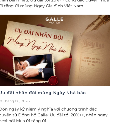
gian bên nhau. Ưu đãi tới 20%++ cùng đặc quyền mua
01 tặng 01 mừng Ngày Gia đình Việt Nam.
Ưu đãi nhân đôi mừng Ngày Nhà báo
19 Tháng 06, 2026
Đón ngày kỷ niệm ý nghĩa với chương trình đặc
quyền từ Đồng hồ Galle: Ưu đãi tới 20%++, nhận ngay
deal hời Mua 01 tặng 01.