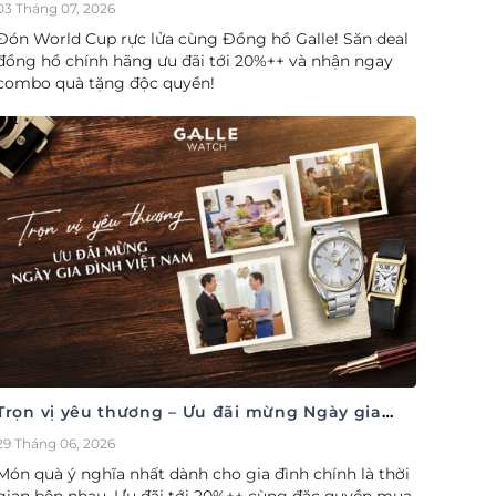
cúp săn deal – Siêu ưu đãi đồng hành cùng
03 Tháng 07, 2026
World Cup
Đón World Cup rực lửa cùng Đồng hồ Galle! Săn deal
đồng hồ chính hãng ưu đãi tới 20%++ và nhận ngay
combo quà tặng độc quyền!
Trọn vị yêu thương – Ưu đãi mừng Ngày gia
đình Việt Nam 28/06
29 Tháng 06, 2026
Món quà ý nghĩa nhất dành cho gia đình chính là thời