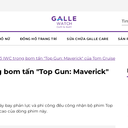
HỒ NỮ
ĐỒNG HỒ TRANG TRÍ
SỬA CHỮA GALLE CARE
SẢN 
 IWC trong bom tấn "Top Gun: Maverick" của Tom Cruise
 bom tấn "Top Gun: Maverick"
áy bay phản lực và phi công đều công nhận bộ phim Top
 cao của dòng phim này.