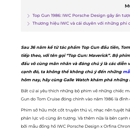
M
Top Gun 1986: IWC Porsche Design gây ấn tư
Thương hiệu IWC và cái duyên với những phi 
Sau 36 năm kể từ tác phẩm Top Gun đầu tiên, Tom
tiếp theo, với tên gọi “Top Gun: Maverick”. Bộ ph
đấu vô cùng mãn nhãn và đáng chú ý là các diễn v
cạnh đó, ta không thể không chú ý đến những
mẫ
hôm nay, hãy cùng Galle Watch khám phá những 
Bất cứ ai yêu thích những bộ phim về những chiếc m
Gun do Tom Cruise đóng chính vào năm 1986 là đỉnh
Phim sở hữu một cốt truyện thú vị, nhạc nền tuyệt 
phản lực vô cùng ấn tượng. Và thêm nữa là bên cạnh n
bởi mẫu đồng hồ IWC Porsche Design x Orfina Chron