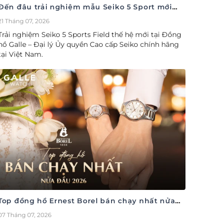
Đến đâu trải nghiệm mẫu Seiko 5 Sport mới
nhất
21 Tháng 07, 2026
Trải nghiệm Seiko 5 Sports Field thế hệ mới tại Đồng
hồ Galle – Đại lý Ủy quyền Cao cấp Seiko chính hãng
tại Việt Nam.
Top đồng hồ Ernest Borel bán chạy nhất nửa
đầu năm 2026
07 Tháng 07, 2026