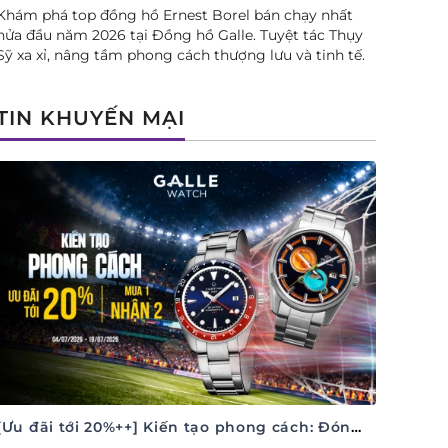
Khám phá top đồng hồ Ernest Borel bán chạy nhất
nửa đầu năm 2026 tại Đồng hồ Galle. Tuyệt tác Thụy
Sỹ xa xỉ, nâng tầm phong cách thượng lưu và tinh tế.
TIN KHUYẾN MẠI
[Ưu đãi tới 20%++] Kiến tạo phong cách: Đón