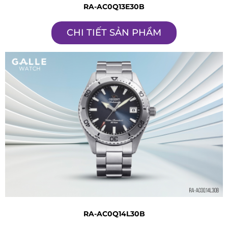
RA-AC0Q13E30B
CHI TIẾT SẢN PHẨM
RA-AC0Q14L30B