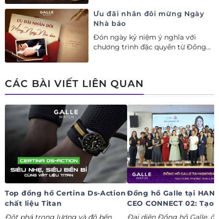
quyền mua 01 tặng 01 mừng Ngày
Ưu đãi nhân đôi mừng Ngày
Gia đình Việt Nam.
Nhà báo
Đón ngày kỷ niệm ý nghĩa với
chương trình đặc quyền từ Đồng
hồ Galle: Ưu đãi tới 20%++, nhận
ngay deal hời Mua 01 tặng 01.
CÁC BÀI VIẾT LIÊN QUAN
Top đồng hồ Certina Ds-Action
Đồng hồ Galle tại HAN
chất liệu Titan
CEO CONNECT 02: Tạo 
phong thái lãnh đạo kỷ
Đột phá trọng lượng và độ bền
Đại diện Đồng hồ Galle, ô