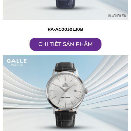
RA-AC0030L30B
CHI TIẾT SẢN PHẨM