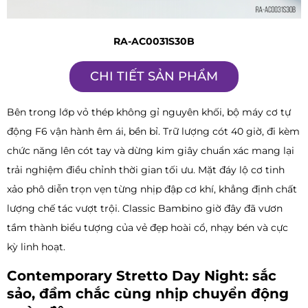
RA-AC0031S30B
CHI TIẾT SẢN PHẨM
Bên trong lớp vỏ thép không gỉ nguyên khối, bộ máy cơ tự
động F6 vận hành êm ái, bền bỉ. Trữ lượng cót 40 giờ, đi kèm
chức năng lên cót tay và dừng kim giây chuẩn xác mang lại
trải nghiệm điều chỉnh thời gian tối ưu. Mặt đáy lộ cơ tinh
xảo phô diễn trọn vẹn từng nhịp đập cơ khí, khẳng định chất
lượng chế tác vượt trội. Classic Bambino giờ đây đã vươn
tầm thành biểu tượng của vẻ đẹp hoài cổ, nhạy bén và cực
kỳ linh hoạt.
Contemporary Stretto Day Night: sắc
sảo, đầm chắc cùng nhịp chuyển động