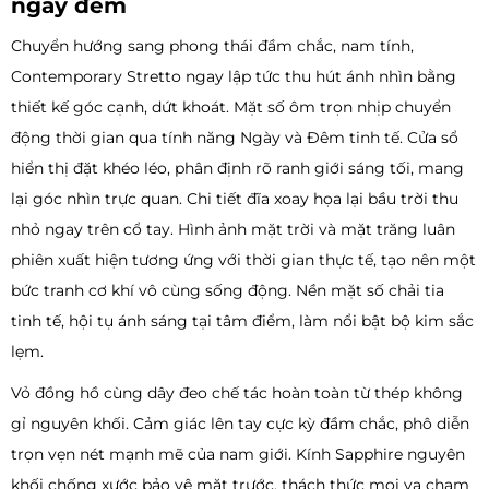
ngày đêm
Chuyển hướng sang phong thái đầm chắc, nam tính,
Contemporary Stretto ngay lập tức thu hút ánh nhìn bằng
thiết kế góc cạnh, dứt khoát. Mặt số ôm trọn nhịp chuyển
động thời gian qua tính năng Ngày và Đêm tinh tế. Cửa sổ
hiển thị đặt khéo léo, phân định rõ ranh giới sáng tối, mang
lại góc nhìn trực quan. Chi tiết đĩa xoay họa lại bầu trời thu
nhỏ ngay trên cổ tay. Hình ảnh mặt trời và mặt trăng luân
phiên xuất hiện tương ứng với thời gian thực tế, tạo nên một
bức tranh cơ khí vô cùng sống động. Nền mặt số chải tia
tinh tế, hội tụ ánh sáng tại tâm điểm, làm nổi bật bộ kim sắc
lẹm.
Vỏ đồng hồ cùng dây đeo chế tác hoàn toàn từ thép không
gỉ nguyên khối. Cảm giác lên tay cực kỳ đầm chắc, phô diễn
trọn vẹn nét mạnh mẽ của nam giới. Kính Sapphire nguyên
khối chống xước bảo vệ mặt trước, thách thức mọi va chạm