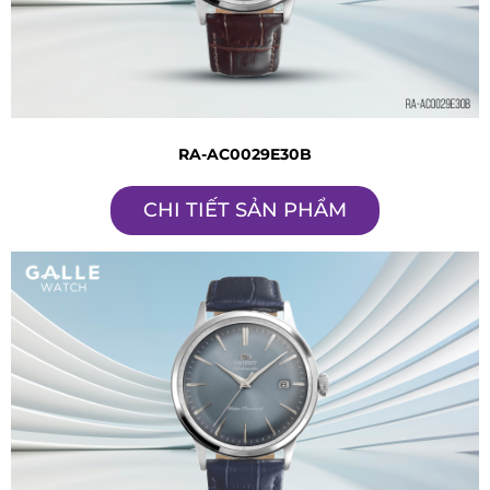
RA-AC0029E30B
CHI TIẾT SẢN PHẨM