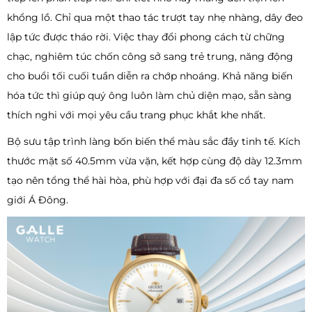
khổng lồ. Chỉ qua một thao tác trượt tay nhẹ nhàng, dây đeo
lập tức được tháo rời. Việc thay đổi phong cách từ chững
chạc, nghiêm túc chốn công sở sang trẻ trung, năng động
cho buổi tối cuối tuần diễn ra chớp nhoáng. Khả năng biến
hóa tức thì giúp quý ông luôn làm chủ diện mạo, sẵn sàng
thích nghi với mọi yêu cầu trang phục khắt khe nhất.
Bộ sưu tập trình làng bốn biến thể màu sắc đầy tinh tế. Kích
thước mặt số 40.5mm vừa vặn, kết hợp cùng độ dày 12.3mm
tạo nên tổng thể hài hòa, phù hợp với đại đa số cổ tay nam
giới Á Đông.