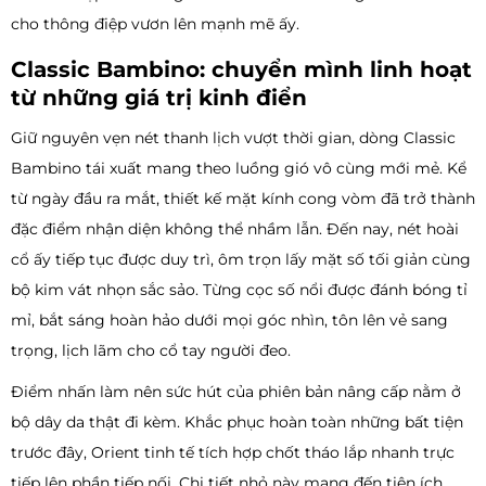
cho thông điệp vươn lên mạnh mẽ ấy.
Classic Bambino: chuyển mình linh hoạt
từ những giá trị kinh điển
Giữ nguyên vẹn nét thanh lịch vượt thời gian, dòng Classic
Bambino tái xuất mang theo luồng gió vô cùng mới mẻ. Kể
từ ngày đầu ra mắt, thiết kế mặt kính cong vòm đã trở thành
đặc điểm nhận diện không thể nhầm lẫn. Đến nay, nét hoài
cổ ấy tiếp tục được duy trì, ôm trọn lấy mặt số tối giản cùng
bộ kim vát nhọn sắc sảo. Từng cọc số nổi được đánh bóng tỉ
mỉ, bắt sáng hoàn hảo dưới mọi góc nhìn, tôn lên vẻ sang
trọng, lịch lãm cho cổ tay người đeo.
Điểm nhấn làm nên sức hút của phiên bản nâng cấp nằm ở
bộ dây da thật đi kèm. Khắc phục hoàn toàn những bất tiện
trước đây, Orient tinh tế tích hợp chốt tháo lắp nhanh trực
tiếp lên phần tiếp nối. Chi tiết nhỏ này mang đến tiện ích