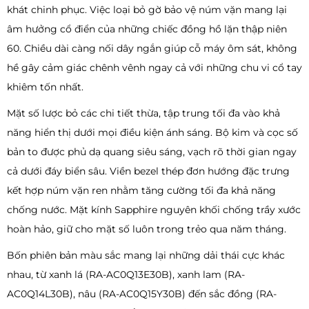
khát chinh phục. Việc loại bỏ gờ bảo vệ núm vặn mang lại
âm hưởng cổ điển của những chiếc đồng hồ lặn thập niên
60. Chiều dài càng nối dây ngắn giúp cỗ máy ôm sát, không
hề gây cảm giác chênh vênh ngay cả với những chu vi cổ tay
khiêm tốn nhất.
Mặt số lược bỏ các chi tiết thừa, tập trung tối đa vào khả
năng hiển thị dưới mọi điều kiện ánh sáng. Bộ kim và cọc số
bản to được phủ dạ quang siêu sáng, vạch rõ thời gian ngay
cả dưới đáy biển sâu. Viền bezel thép đơn hướng đặc trưng
kết hợp núm vặn ren nhằm tăng cường tối đa khả năng
chống nước. Mặt kính Sapphire nguyên khối chống trầy xước
hoàn hảo, giữ cho mặt số luôn trong trẻo qua năm tháng.
Bốn phiên bản màu sắc mang lại những dải thái cực khác
nhau, từ xanh lá (RA-AC0Q13E30B), xanh lam (RA-
AC0Q14L30B), nâu (RA-AC0Q15Y30B) đến sắc đồng (RA-