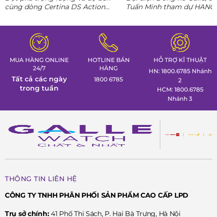
nguyên AI
cùng dòng Certina DS Action
Tuấn Minh tham dự HANO
Titanium. Khám phá ngay các tuyệt
CONNECT 02, mang đến k
tác thể thao cá tính nhất trong
gian trưng bày đồng hồ ca
Tuần lễ đồng hồ Thụy Sỹ cùng
định hình phong thái lãnh 
Đồng hồ Galle!
MUA HÀNG ONLINE
HOTLINE BÁN
HỖ TRỢ KĨ THUẬT
24/7
HÀNG
HN: 1800.6785 Nhánh
Tất cả các ngày
1800 6785
2
trong tuần
HCM: 1800.6785
Nhánh 3
THÔNG TIN LIÊN HỆ
CÔNG TY TNHH PHÂN PHỐI SẢN PHẨM CAO CẤP LPD
Trụ sở chính:
41 Phố Thi Sách, P. Hai Bà Trưng, Hà Nội