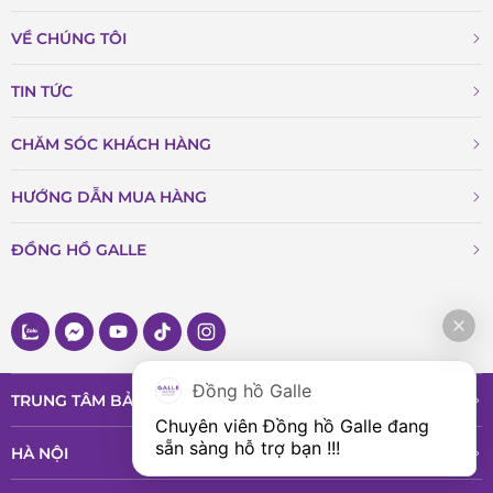
VỀ CHÚNG TÔI
TIN TỨC
CHĂM SÓC KHÁCH HÀNG
HƯỚNG DẪN MUA HÀNG
ĐỒNG HỒ GALLE
Đồng hồ Galle
TRUNG TÂM BẢO HÀNH VÀ DỊCH VỤ
Chuyên viên Đồng hồ Galle đang 
sẵn sàng hỗ trợ bạn !!!
HÀ NỘI