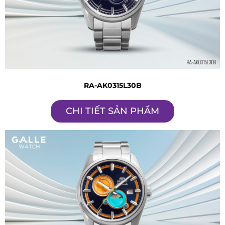
RA-AK0315L30B
CHI TIẾT SẢN PHẨM