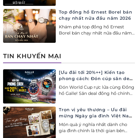
lý Ủy quyền Cao cấp Seiko chính
hãng tại Việt Nam.
Top đồng hồ Ernest Borel bán
chạy nhất nửa đầu năm 2026
Khám phá top đồng hồ Ernest
Borel bán chạy nhất nửa đầu năm
2026 tại Đồng hồ Galle. Tuyệt tác
Thụy Sỹ xa xỉ, nâng tầm phong
cách thượng lưu và tinh tế.
TIN KHUYẾN MẠI
[Ưu đãi tới 20%++] Kiến tạo
phong cách: Đón cúp săn deal
– Siêu ưu đãi đồng hành cùng
Đón World Cup rực lửa cùng Đồng
World Cup
hồ Galle! Săn deal đồng hồ chính
hãng ưu đãi tới 20%++ và nhận
ngay combo quà tặng độc quyền!
Trọn vị yêu thương – Ưu đãi
mừng Ngày gia đình Việt Nam
28/06
Món quà ý nghĩa nhất dành cho
gia đình chính là thời gian bên
nhau. Ưu đãi tới 20%++ cùng đặc