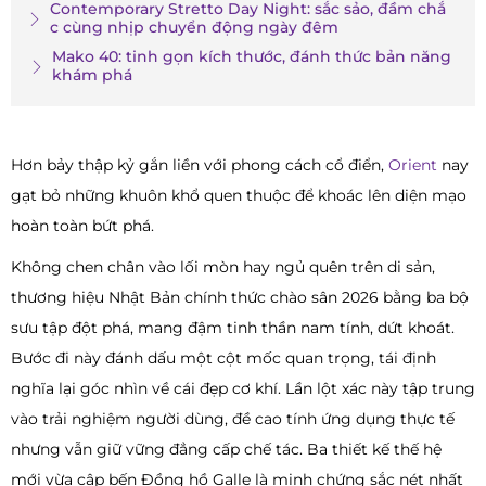
Contemporary Stretto Day Night: sắc sảo, đầm chắ
c cùng nhịp chuyển động ngày đêm
Mako 40: tinh gọn kích thước, đánh thức bản năng
khám phá
Hơn bảy thập kỷ gắn liền với phong cách cổ điển,
Orient
nay
gạt bỏ những khuôn khổ quen thuộc để khoác lên diện mạo
hoàn toàn bứt phá.
Không chen chân vào lối mòn hay ngủ quên trên di sản,
thương hiệu Nhật Bản chính thức chào sân 2026 bằng ba bộ
sưu tập đột phá, mang đậm tinh thần nam tính, dứt khoát.
Bước đi này đánh dấu một cột mốc quan trọng, tái định
nghĩa lại góc nhìn về cái đẹp cơ khí. Lần lột xác này tập trung
vào trải nghiệm người dùng, đề cao tính ứng dụng thực tế
nhưng vẫn giữ vững đẳng cấp chế tác. Ba thiết kế thế hệ
mới vừa cập bến Đồng hồ Galle là minh chứng sắc nét nhất