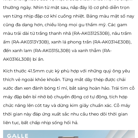
thường ngày. Nhìn từ mặt sau, nắp đáy lộ cơ phô diễn trọn
vẹn từng nhịp đập cơ khí cuồng nhiệt. Bảng màu mặt số nay
cũng đa dạng hơn, chiều lòng mọi gu thẩm mỹ. Các gam
màu trải dài từ trắng thanh nhã (RA-AK0312S30B), nâu trầm
ấm (RA-AK0313Y30B), xanh lá phong trần (RA-AK0314E30B),
đến xanh lam (RA-AK0315L30B) và xanh thẫm (RA-
AK0316L30B) bí ẩn.
Kích thước 41.5mm cực kỳ phù hợp với những quý ông yêu
thích vẻ ngoài khỏe khoắn. Từng mắt dây thép được chải
xước đan xen đánh bóng tỉ mỉ, bắt sáng hoàn hảo. Trái tim cỗ
máy đập bền bỉ nhờ bộ chuyển động cơ tự động, tích hợp
chức năng lên cót tay và dừng kim giây chuẩn xác. Cỗ máy
thời gian này đáp ứng xuất sắc nhu cầu theo dõi thời gian
liên tục, bất chấp nhịp sống hối hả.