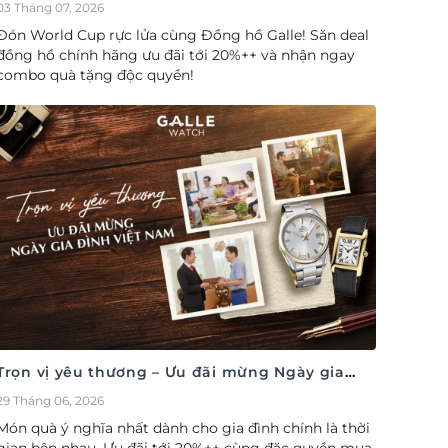
cúp săn deal – Siêu ưu đãi đồng hành cùng
03 Tháng 07, 2026
World Cup
Đón World Cup rực lửa cùng Đồng hồ Galle! Săn deal
đồng hồ chính hãng ưu đãi tới 20%++ và nhận ngay
combo quà tặng độc quyền!
Trọn vị yêu thương – Ưu đãi mừng Ngày gia
đình Việt Nam 28/06
29 Tháng 06, 2026
Món quà ý nghĩa nhất dành cho gia đình chính là thời