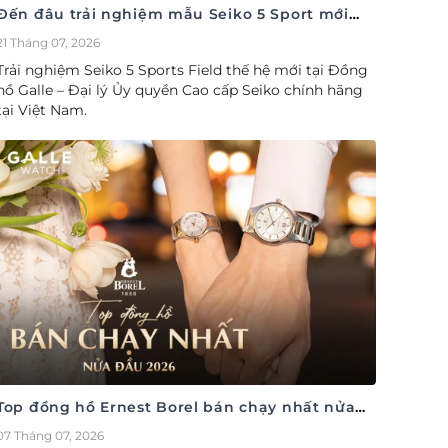
Đến đâu trải nghiệm mẫu Seiko 5 Sport mới
nhất
21 Tháng 07, 2026
Trải nghiệm Seiko 5 Sports Field thế hệ mới tại Đồng
hồ Galle – Đại lý Ủy quyền Cao cấp Seiko chính hãng
tại Việt Nam.
Top đồng hồ Ernest Borel bán chạy nhất nửa
đầu năm 2026
07 Tháng 07, 2026