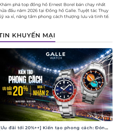
Khám phá top đồng hồ Ernest Borel bán chạy nhất
nửa đầu năm 2026 tại Đồng hồ Galle. Tuyệt tác Thụy
Sỹ xa xỉ, nâng tầm phong cách thượng lưu và tinh tế.
TIN KHUYẾN MẠI
[Ưu đãi tới 20%++] Kiến tạo phong cách: Đón