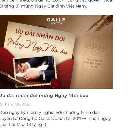
gian bên nhau. Ưu đãi tới 20%++ cùng đặc quyền mua
01 tặng 01 mừng Ngày Gia đình Việt Nam.
Ưu đãi nhân đôi mừng Ngày Nhà báo
19 Tháng 06, 2026
Đón ngày kỷ niệm ý nghĩa với chương trình đặc
quyền từ Đồng hồ Galle: Ưu đãi tới 20%++, nhận ngay
deal hời Mua 01 tặng 01.