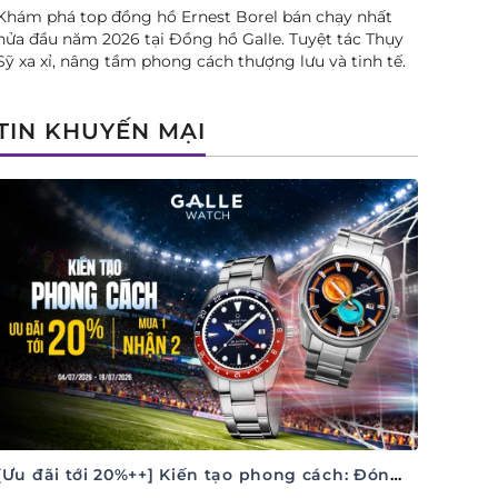
Khám phá top đồng hồ Ernest Borel bán chạy nhất
nửa đầu năm 2026 tại Đồng hồ Galle. Tuyệt tác Thụy
Sỹ xa xỉ, nâng tầm phong cách thượng lưu và tinh tế.
TIN KHUYẾN MẠI
[Ưu đãi tới 20%++] Kiến tạo phong cách: Đón