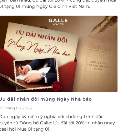
gian bên nhau. Ưu đãi tới 20%++ cùng đặc quyền mua
01 tặng 01 mừng Ngày Gia đình Việt Nam.
Ưu đãi nhân đôi mừng Ngày Nhà báo
19 Tháng 06, 2026
Đón ngày kỷ niệm ý nghĩa với chương trình đặc
quyền từ Đồng hồ Galle: Ưu đãi tới 20%++, nhận ngay
deal hời Mua 01 tặng 01.