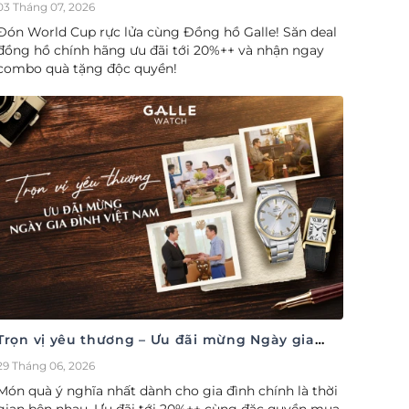
cúp săn deal – Siêu ưu đãi đồng hành cùng
03 Tháng 07, 2026
World Cup
Đón World Cup rực lửa cùng Đồng hồ Galle! Săn deal
đồng hồ chính hãng ưu đãi tới 20%++ và nhận ngay
combo quà tặng độc quyền!
Trọn vị yêu thương – Ưu đãi mừng Ngày gia
đình Việt Nam 28/06
29 Tháng 06, 2026
Món quà ý nghĩa nhất dành cho gia đình chính là thời