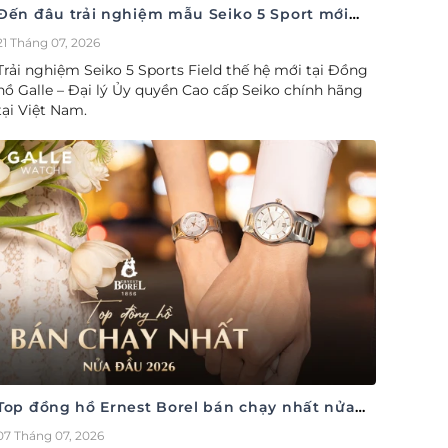
Đến đâu trải nghiệm mẫu Seiko 5 Sport mới
nhất
21 Tháng 07, 2026
Trải nghiệm Seiko 5 Sports Field thế hệ mới tại Đồng
hồ Galle – Đại lý Ủy quyền Cao cấp Seiko chính hãng
tại Việt Nam.
Top đồng hồ Ernest Borel bán chạy nhất nửa
đầu năm 2026
07 Tháng 07, 2026