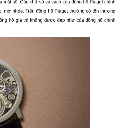
tra mặt số. Các chữ số và vạch của đồng hồ Piaget chính
 bị mờ nhòe. Trên đồng hồ Piaget thường có tên thương
 đồng hồ giả thì không được đẹp như của đồng hồ chính