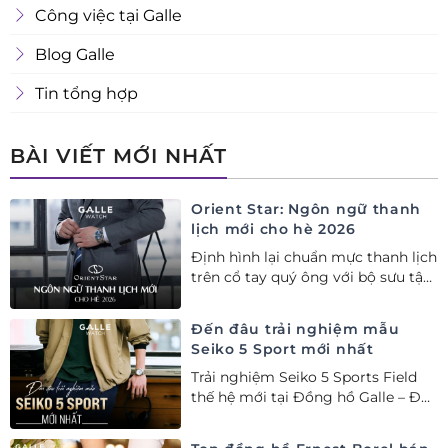
Công việc tại Galle
Blog Galle
Tin tổng hợp
BÀI VIẾT MỚI NHẤT
Orient Star: Ngôn ngữ thanh
lịch mới cho hè 2026
Định hình lại chuẩn mực thanh lịch
trên cổ tay quý ông với bộ sưu tập
Orient Star bán chạy nhất nửa đầu
năm 2026
Đến đâu trải nghiệm mẫu
Seiko 5 Sport mới nhất
Trải nghiệm Seiko 5 Sports Field
thế hệ mới tại Đồng hồ Galle – Đại
lý Ủy quyền Cao cấp Seiko chính
hãng tại Việt Nam.