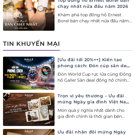
Top đồng hồ Ernest Borel bán
chạy nhất nửa đầu năm 2026
Khám phá top đồng hồ Ernest
Borel bán chạy nhất nửa đầu năm
2026 tại Đồng hồ Galle. Tuyệt tác
Thụy Sỹ xa xỉ, nâng tầm phong
cách thượng lưu và tinh tế.
TIN KHUYẾN MẠI
[Ưu đãi tới 20%++] Kiến tạo
phong cách: Đón cúp săn deal
– Siêu ưu đãi đồng hành cùng
Đón World Cup rực lửa cùng Đồng
World Cup
hồ Galle! Săn deal đồng hồ chính
hãng ưu đãi tới 20%++ và nhận
ngay combo quà tặng độc quyền!
Trọn vị yêu thương – Ưu đãi
mừng Ngày gia đình Việt Nam
28/06
Món quà ý nghĩa nhất dành cho
gia đình chính là thời gian bên
nhau. Ưu đãi tới 20%++ cùng đặc
quyền mua 01 tặng 01 mừng Ngày
Ưu đãi nhân đôi mừng Ngày
Gia đình Việt Nam.