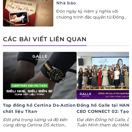
Nhà báo
Đón ngày kỷ niệm ý nghĩa với
chương trình đặc quyền từ Đồng
hồ Galle: Ưu đãi tới 20%++, nhận
ngay deal hời Mua 01 tặng 01.
CÁC BÀI VIẾT LIÊN QUAN
Top đồng hồ Certina Ds-Action
Đồng hồ Galle tại HAN
chất liệu Titan
CEO CONNECT 02: Tạo 
phong thái lãnh đạo kỷ
Đột phá trọng lượng và độ bền
Đại diện Đồng hồ Galle, ô
nguyên AI
cùng dòng Certina DS Action
Tuấn Minh tham dự HANO
Titanium. Khám phá ngay các tuyệt
CONNECT 02, mang đến k