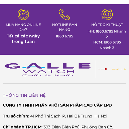
tác thể thao cá tính nhất trong
gian trưng bày đồng hồ ca
Tuần lễ đồng hồ Thụy Sỹ cùng
định hình phong thái lãnh 
Đồng hồ Galle!
MUA HÀNG ONLINE
HOTLINE BÁN
HỖ TRỢ KĨ THUẬT
24/7
HÀNG
HN: 1800.6785 Nhánh
Tất cả các ngày
1800 6785
2
trong tuần
HCM: 1800.6785
Nhánh 3
THÔNG TIN LIÊN HỆ
CÔNG TY TNHH PHÂN PHỐI SẢN PHẨM CAO CẤP LPD
Trụ sở chính:
41 Phố Thi Sách, P. Hai Bà Trưng, Hà Nội
Chi nhánh TP.HCM:
393 Điện Biên Phủ, Phường Bàn Cờ,