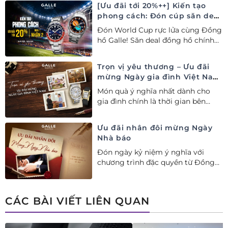
[Ưu đãi tới 20%++] Kiến tạo
phong cách: Đón cúp săn deal
– Siêu ưu đãi đồng hành cùng
Đón World Cup rực lửa cùng Đồng
World Cup
hồ Galle! Săn deal đồng hồ chính
hãng ưu đãi tới 20%++ và nhận
ngay combo quà tặng độc quyền!
Trọn vị yêu thương – Ưu đãi
mừng Ngày gia đình Việt Nam
28/06
Món quà ý nghĩa nhất dành cho
gia đình chính là thời gian bên
nhau. Ưu đãi tới 20%++ cùng đặc
quyền mua 01 tặng 01 mừng Ngày
Ưu đãi nhân đôi mừng Ngày
Gia đình Việt Nam.
Nhà báo
Đón ngày kỷ niệm ý nghĩa với
chương trình đặc quyền từ Đồng
hồ Galle: Ưu đãi tới 20%++, nhận
ngay deal hời Mua 01 tặng 01.
CÁC BÀI VIẾT LIÊN QUAN