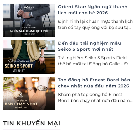
Orient Star: Ngôn ngữ thanh
lịch mới cho hè 2026
Định hình lại chuẩn mực thanh lịch
trên cổ tay quý ông với bộ sưu tập
Orient Star bán chạy nhất nửa đầu
năm 2026
Đến đâu trải nghiệm mẫu
Seiko 5 Sport mới nhất
Trải nghiệm Seiko 5 Sports Field
thế hệ mới tại Đồng hồ Galle – Đại
lý Ủy quyền Cao cấp Seiko chính
hãng tại Việt Nam.
Top đồng hồ Ernest Borel bán
chạy nhất nửa đầu năm 2026
Khám phá top đồng hồ Ernest
Borel bán chạy nhất nửa đầu năm
2026 tại Đồng hồ Galle. Tuyệt tác
Thụy Sỹ xa xỉ, nâng tầm phong
cách thượng lưu và tinh tế.
TIN KHUYẾN MẠI