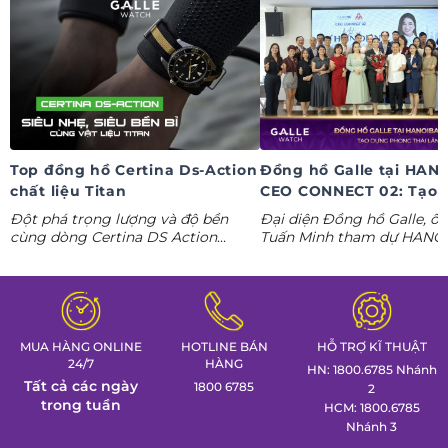
Top đồng hồ Certina Ds-Action
Đồng hồ Galle tại HAN
chất liệu Titan
CEO CONNECT 02: Tạo 
phong thái lãnh đạo kỷ
Đột phá trọng lượng và độ bền
Đại diện Đồng hồ Galle, ô
nguyên AI
cùng dòng Certina DS Action
Tuấn Minh tham dự HANO
Titanium. Khám phá ngay các tuyệt
CONNECT 02, mang đến k
tác thể thao cá tính nhất trong
gian trưng bày đồng hồ ca
Tuần lễ đồng hồ Thụy Sỹ cùng
định hình phong thái lãnh 
Đồng hồ Galle!
MUA HÀNG ONLINE
HOTLINE BÁN
HỖ TRỢ KĨ THUẬT
24/7
HÀNG
HN: 1800.6785 Nhánh
Tất cả các ngày
1800 6785
2
trong tuần
HCM: 1800.6785
Nhánh 3