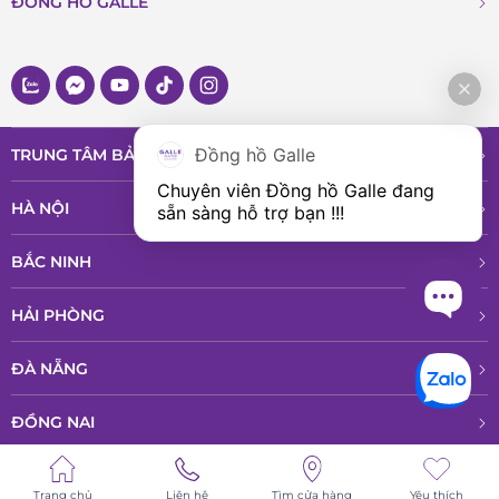
ĐỒNG HỒ GALLE
Đồng hồ Galle
TRUNG TÂM BẢO HÀNH VÀ DỊCH VỤ
Chuyên viên Đồng hồ Galle đang 
HÀ NỘI
sẵn sàng hỗ trợ bạn !!!
BẮC NINH
HẢI PHÒNG
ĐÀ NẴNG
ĐỒNG NAI
HỒ CHÍ MINH
Trang chủ
Liên hệ
Tìm cửa hàng
Yêu thích