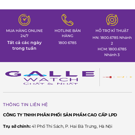
Titanium. Khám phá ngay các tuyệt
CONNECT 02, mang đến k
tác thể thao cá tính nhất trong
gian trưng bày đồng hồ ca
Tuần lễ đồng hồ Thụy Sỹ cùng
định hình phong thái lãnh 
Đồng hồ Galle!
MUA HÀNG ONLINE
HOTLINE BÁN
HỖ TRỢ KĨ THUẬT
24/7
HÀNG
HN: 1800.6785 Nhánh
Tất cả các ngày
1800 6785
2
trong tuần
HCM: 1800.6785
Nhánh 3
THÔNG TIN LIÊN HỆ
CÔNG TY TNHH PHÂN PHỐI SẢN PHẨM CAO CẤP LPD
Trụ sở chính:
41 Phố Thi Sách, P. Hai Bà Trưng, Hà Nội