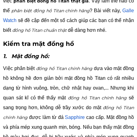
việc
phân biệt đồng hồ Titan thật giả
. Vậy làm thế nào có
thể
phân biệt đồng hồ Titan chính hãng
? Bài viết này,
Galle
Watch
sẽ đề cập đến một số cách giúp các bạn có thể nhận
biết
đồng hồ Titan chuẩn thật
dễ dàng hơn nhé.
Kiểm tra mặt đồng hồ
1. Mặt đồng hồ:
Việc phân biệt
đồng hồ Titan chính hãng
dựa vào mặt đồng
hồ không hề đơn giản bởi mặt đồng hồ Titan có rất nhiều
dạng từ hình vuông, tròn, chữ nhật hay ovan,... Nhưng khi
quan sát kĩ có thể thấy mặt
đồng hồ Titan chính hãng
sẽ
sang trọng hơn, không dễ trầy xước do mặt
đồng hồ Titan
chính hãng
được làm từ đá
Sapphire
cao cấp. Mặt đồng hồ
và phía mép xung quanh mịn, bóng. Nếu bạn thấy mặt đồng
hồ màu hơi đục, dễ bị trầy xước và phía mép xung quanh