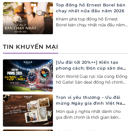
hãng tại Việt Nam.
Top đồng hồ Ernest Borel bán
chạy nhất nửa đầu năm 2026
Khám phá top đồng hồ Ernest
Borel bán chạy nhất nửa đầu năm
2026 tại Đồng hồ Galle. Tuyệt tác
Thụy Sỹ xa xỉ, nâng tầm phong
cách thượng lưu và tinh tế.
TIN KHUYẾN MẠI
[Ưu đãi tới 20%++] Kiến tạo
phong cách: Đón cúp săn deal
– Siêu ưu đãi đồng hành cùng
Đón World Cup rực lửa cùng Đồng
World Cup
hồ Galle! Săn deal đồng hồ chính
hãng ưu đãi tới 20%++ và nhận
ngay combo quà tặng độc quyền!
Trọn vị yêu thương – Ưu đãi
mừng Ngày gia đình Việt Nam
28/06
Món quà ý nghĩa nhất dành cho
gia đình chính là thời gian bên
nhau. Ưu đãi tới 20%++ cùng đặc
quyền mua 01 tặng 01 mừng Ngày