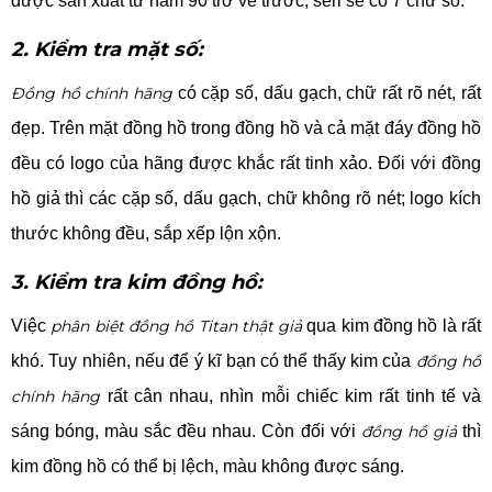
được sản xuất từ năm 90 trở về trước, seri sẽ có 7 chữ số.
2. Kiểm tra mặt số:
Đồng hồ chính hãng
có cặp số, dấu gạch, chữ rất rõ nét, rất
đẹp. Trên mặt đồng hồ trong đồng hồ và cả mặt đáy đồng hồ
đều có logo của hãng được khắc rất tinh xảo. Đối với đồng
hồ giả thì các cặp số, dấu gạch, chữ không rõ nét; logo kích
thước không đều, sắp xếp lộn xộn.
3. Kiểm tra kim đồng hồ:
Việc
phân biệt đồng hồ Titan thật giả
qua kim đồng hồ là rất
khó. Tuy nhiên, nếu để ý kĩ bạn có thể thấy kim của
đồng hồ
chính hãng
rất cân nhau, nhìn mỗi chiếc kim rất tinh tế và
sáng bóng, màu sắc đều nhau. Còn đối với
đồng hồ giả
thì
kim đồng hồ có thể bị lệch, màu không được sáng.