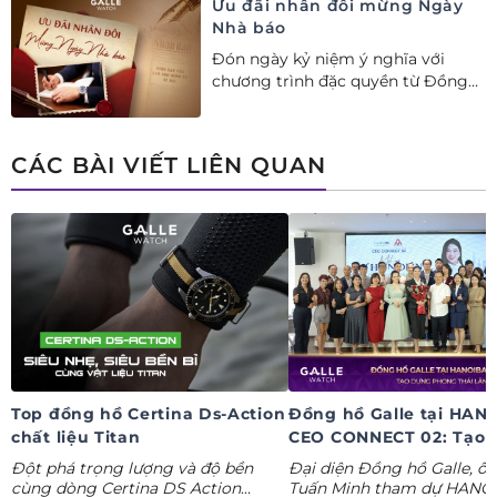
Ưu đãi nhân đôi mừng Ngày
Gia đình Việt Nam.
Nhà báo
Đón ngày kỷ niệm ý nghĩa với
chương trình đặc quyền từ Đồng
hồ Galle: Ưu đãi tới 20%++, nhận
ngay deal hời Mua 01 tặng 01.
CÁC BÀI VIẾT LIÊN QUAN
Top đồng hồ Certina Ds-Action
Đồng hồ Galle tại HAN
chất liệu Titan
CEO CONNECT 02: Tạo 
phong thái lãnh đạo kỷ
Đột phá trọng lượng và độ bền
Đại diện Đồng hồ Galle, ô
nguyên AI
cùng dòng Certina DS Action
Tuấn Minh tham dự HANO