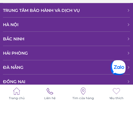
TRUNG TÂM BẢO HÀNH VÀ DỊCH VỤ
HÀ NỘI
BẮC NINH
HẢI PHÒNG
ĐÀ NẴNG
ĐỒNG NAI
HỒ CHÍ MINH
Trang chủ
Liên hệ
Tìm cửa hàng
Yêu thích
© All rights reserved - Bản quyền thuộc về Công ty TNHH Phân phổi sản
phẩm cao cấp LPD