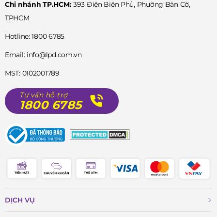
Chi nhánh TP.HCM:
393 Điện Biên Phủ, Phường Bàn Cờ,
TPHCM
Hotline: 1800 6785
Email: info@lpd.com.vn
MST: 0102001789
Tư vấn hỗ trợ
1800 6785
DỊCH VỤ