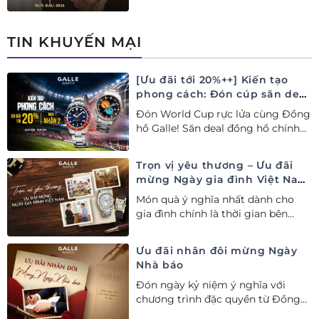
2026 tại Đồng hồ Galle. Tuyệt tác
Thụy Sỹ xa xỉ, nâng tầm phong
cách thượng lưu và tinh tế.
TIN KHUYẾN MẠI
[Ưu đãi tới 20%++] Kiến tạo
phong cách: Đón cúp săn deal
– Siêu ưu đãi đồng hành cùng
Đón World Cup rực lửa cùng Đồng
World Cup
hồ Galle! Săn deal đồng hồ chính
hãng ưu đãi tới 20%++ và nhận
ngay combo quà tặng độc quyền!
Trọn vị yêu thương – Ưu đãi
mừng Ngày gia đình Việt Nam
28/06
Món quà ý nghĩa nhất dành cho
gia đình chính là thời gian bên
nhau. Ưu đãi tới 20%++ cùng đặc
quyền mua 01 tặng 01 mừng Ngày
Ưu đãi nhân đôi mừng Ngày
Gia đình Việt Nam.
Nhà báo
Đón ngày kỷ niệm ý nghĩa với
chương trình đặc quyền từ Đồng
hồ Galle: Ưu đãi tới 20%++, nhận