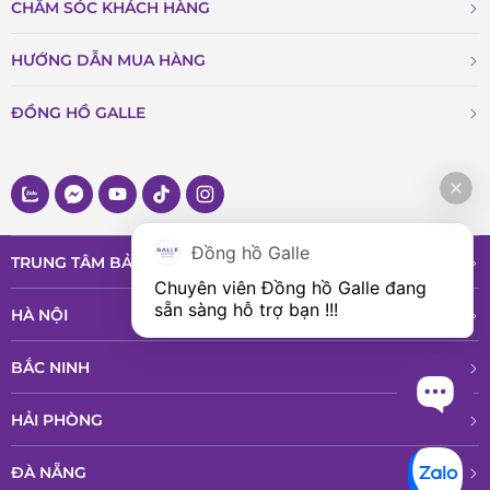
CHĂM SÓC KHÁCH HÀNG
HƯỚNG DẪN MUA HÀNG
ĐỒNG HỒ GALLE
Đồng hồ Galle
TRUNG TÂM BẢO HÀNH VÀ DỊCH VỤ
Chuyên viên Đồng hồ Galle đang 
sẵn sàng hỗ trợ bạn !!!
HÀ NỘI
BẮC NINH
HẢI PHÒNG
ĐÀ NẴNG