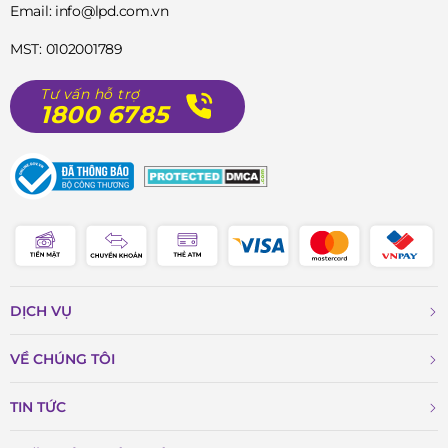
Email: info@lpd.com.vn
MST: 0102001789
Tư vấn hỗ trợ
1800 6785
DỊCH VỤ
VỀ CHÚNG TÔI
TIN TỨC