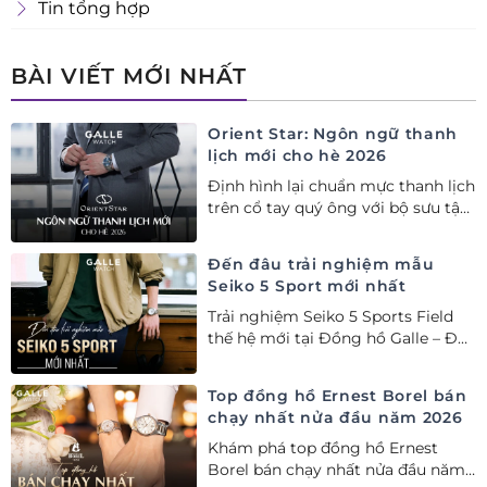
Tin tổng hợp
BÀI VIẾT MỚI NHẤT
Orient Star: Ngôn ngữ thanh
lịch mới cho hè 2026
Định hình lại chuẩn mực thanh lịch
trên cổ tay quý ông với bộ sưu tập
Orient Star bán chạy nhất nửa đầu
năm 2026
Đến đâu trải nghiệm mẫu
Seiko 5 Sport mới nhất
Trải nghiệm Seiko 5 Sports Field
thế hệ mới tại Đồng hồ Galle – Đại
lý Ủy quyền Cao cấp Seiko chính
hãng tại Việt Nam.
Top đồng hồ Ernest Borel bán
chạy nhất nửa đầu năm 2026
Khám phá top đồng hồ Ernest
Borel bán chạy nhất nửa đầu năm