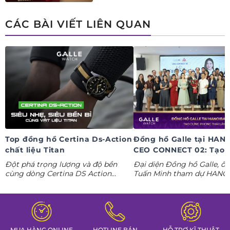
ngay deal hời Mua 01 tặng 01.
CÁC BÀI VIẾT LIÊN QUAN
Top đồng hồ Certina Ds-Action
Đồng hồ Galle tại HAN
chất liệu Titan
CEO CONNECT 02: Tạo 
phong thái lãnh đạo kỷ
Đột phá trọng lượng và độ bền
Đại diện Đồng hồ Galle, ô
nguyên AI
cùng dòng Certina DS Action
Tuấn Minh tham dự HANO
Titanium. Khám phá ngay các tuyệt
CONNECT 02, mang đến k
tác thể thao cá tính nhất trong
gian trưng bày đồng hồ ca
Tuần lễ đồng hồ Thụy Sỹ cùng
định hình phong thái lãnh 
Đồng hồ Galle!
MUA HÀNG ONLINE
HOTLINE BÁN
HỖ TRỢ KĨ THUẬT