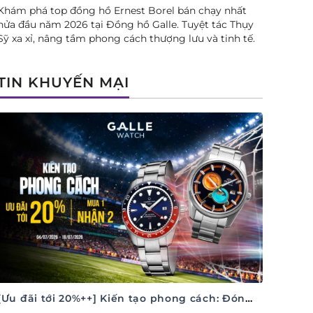
Khám phá top đồng hồ Ernest Borel bán chạy nhất
nửa đầu năm 2026 tại Đồng hồ Galle. Tuyệt tác Thụy
Sỹ xa xỉ, nâng tầm phong cách thượng lưu và tinh tế.
TIN KHUYẾN MẠI
[Ưu đãi tới 20%++] Kiến tạo phong cách: Đón