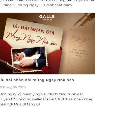
gian bên nhau. Ưu đãi tới 20%++ cùng đặc quyền mua
01 tặng 01 mừng Ngày Gia đình Việt Nam.
Ưu đãi nhân đôi mừng Ngày Nhà báo
19 Tháng 06, 2026
Đón ngày kỷ niệm ý nghĩa với chương trình đặc
quyền từ Đồng hồ Galle: Ưu đãi tới 20%++, nhận ngay
deal hời Mua 01 tặng 01.