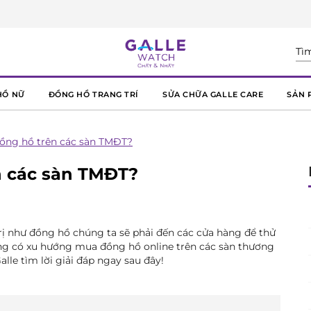
HỒ NỮ
ĐỒNG HỒ TRANG TRÍ
SỬA CHỮA GALLE CARE
SẢN 
đồng hồ trên các sàn TMĐT?
n các sàn TMĐT?
ị như đồng hồ chúng ta sẽ phải đến các cửa hàng để thử
àng có xu hướng mua đồng hồ online trên các sàn thương
lle tìm lời giải đáp ngay sau đây!