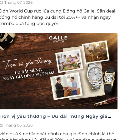
cúp săn deal – Siêu ưu đãi đồng hành cùng
03 Tháng 07, 2026
World Cup
Đón World Cup rực lửa cùng Đồng hồ Galle! Săn deal
đồng hồ chính hãng ưu đãi tới 20%++ và nhận ngay
combo quà tặng độc quyền!
Trọn vị yêu thương – Ưu đãi mừng Ngày gia
đình Việt Nam 28/06
29 Tháng 06, 2026
Món quà ý nghĩa nhất dành cho gia đình chính là thời