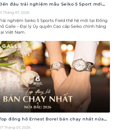
Đến đâu trải nghiệm mẫu Seiko 5 Sport mới
nhất
21 Tháng 07, 2026
Trải nghiệm Seiko 5 Sports Field thế hệ mới tại Đồng
hồ Galle – Đại lý Ủy quyền Cao cấp Seiko chính hãng
tại Việt Nam.
Top đồng hồ Ernest Borel bán chạy nhất nửa
đầu năm 2026
07 Tháng 07, 2026