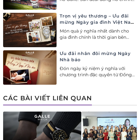
hãng ưu đãi tới 20%++ và nhận
ngay combo quà tặng độc quyền!
Trọn vị yêu thương – Ưu đãi
mừng Ngày gia đình Việt Nam
28/06
Món quà ý nghĩa nhất dành cho
gia đình chính là thời gian bên
nhau. Ưu đãi tới 20%++ cùng đặc
quyền mua 01 tặng 01 mừng Ngày
Ưu đãi nhân đôi mừng Ngày
Gia đình Việt Nam.
Nhà báo
Đón ngày kỷ niệm ý nghĩa với
chương trình đặc quyền từ Đồng
hồ Galle: Ưu đãi tới 20%++, nhận
ngay deal hời Mua 01 tặng 01.
CÁC BÀI VIẾT LIÊN QUAN