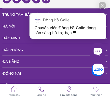
TRUNG TÂM BẢO HÀNH VÀ DỊCH VỤ
Đồng hồ Galle
HÀ NỘI
Chuyên viên Đồng hồ Galle đang 
sẵn sàng hỗ trợ bạn !!!
BẮC NINH
HẢI PHÒNG
ĐÀ NẴNG
ĐỒNG NAI
HỒ CHÍ MINH
Trang chủ
Liên hệ
Tìm cửa hàng
Yêu thích
© All rights reserved - Bản quyền thuộc về Công ty TNHH Phân phổi sản
phẩm cao cấp LPD