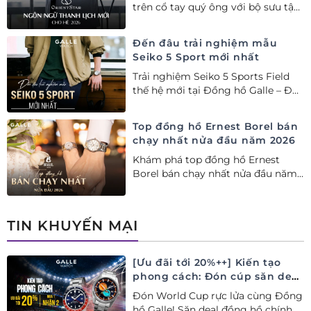
trên cổ tay quý ông với bộ sưu tập
Orient Star bán chạy nhất nửa đầu
năm 2026
Đến đâu trải nghiệm mẫu
Seiko 5 Sport mới nhất
Trải nghiệm Seiko 5 Sports Field
thế hệ mới tại Đồng hồ Galle – Đại
lý Ủy quyền Cao cấp Seiko chính
hãng tại Việt Nam.
Top đồng hồ Ernest Borel bán
chạy nhất nửa đầu năm 2026
Khám phá top đồng hồ Ernest
Borel bán chạy nhất nửa đầu năm
2026 tại Đồng hồ Galle. Tuyệt tác
Thụy Sỹ xa xỉ, nâng tầm phong
cách thượng lưu và tinh tế.
TIN KHUYẾN MẠI
[Ưu đãi tới 20%++] Kiến tạo
phong cách: Đón cúp săn deal
– Siêu ưu đãi đồng hành cùng
Đón World Cup rực lửa cùng Đồng
World Cup
hồ Galle! Săn deal đồng hồ chính