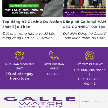
Top đồng hồ Certina Ds-Action
Đồng hồ Galle tại HAN
chất liệu Titan
CEO CONNECT 02: Tạo 
phong thái lãnh đạo kỷ
Đột phá trọng lượng và độ bền
Đại diện Đồng hồ Galle, ô
nguyên AI
cùng dòng Certina DS Action
Tuấn Minh tham dự HANO
Titanium. Khám phá ngay các tuyệt
CONNECT 02, mang đến k
tác thể thao cá tính nhất trong
gian trưng bày đồng hồ ca
Tuần lễ đồng hồ Thụy Sỹ cùng
định hình phong thái lãnh 
Đồng hồ Galle!
MUA HÀNG ONLINE
HOTLINE BÁN
HỖ TRỢ KĨ THUẬT
24/7
HÀNG
HN: 1800.6785 Nhánh
Tất cả các ngày
1800 6785
2
trong tuần
HCM: 1800.6785
Nhánh 3