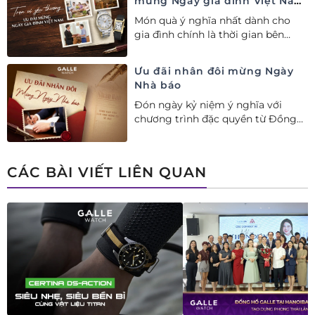
mừng Ngày gia đình Việt Nam
28/06
Món quà ý nghĩa nhất dành cho
gia đình chính là thời gian bên
nhau. Ưu đãi tới 20%++ cùng đặc
quyền mua 01 tặng 01 mừng Ngày
Ưu đãi nhân đôi mừng Ngày
Gia đình Việt Nam.
Nhà báo
Đón ngày kỷ niệm ý nghĩa với
chương trình đặc quyền từ Đồng
hồ Galle: Ưu đãi tới 20%++, nhận
ngay deal hời Mua 01 tặng 01.
CÁC BÀI VIẾT LIÊN QUAN