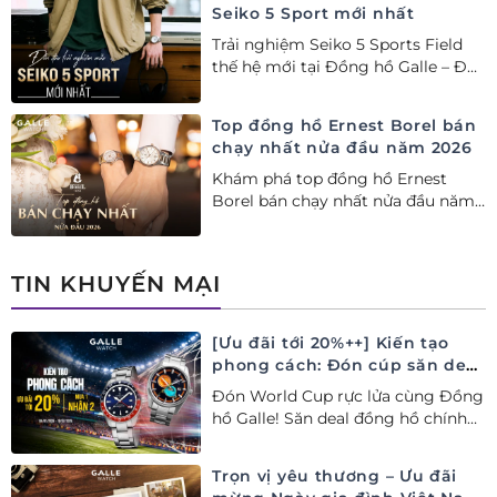
Seiko 5 Sport mới nhất
Trải nghiệm Seiko 5 Sports Field
thế hệ mới tại Đồng hồ Galle – Đại
lý Ủy quyền Cao cấp Seiko chính
hãng tại Việt Nam.
Top đồng hồ Ernest Borel bán
chạy nhất nửa đầu năm 2026
Khám phá top đồng hồ Ernest
Borel bán chạy nhất nửa đầu năm
2026 tại Đồng hồ Galle. Tuyệt tác
Thụy Sỹ xa xỉ, nâng tầm phong
cách thượng lưu và tinh tế.
TIN KHUYẾN MẠI
[Ưu đãi tới 20%++] Kiến tạo
phong cách: Đón cúp săn deal
– Siêu ưu đãi đồng hành cùng
Đón World Cup rực lửa cùng Đồng
World Cup
hồ Galle! Săn deal đồng hồ chính
hãng ưu đãi tới 20%++ và nhận
ngay combo quà tặng độc quyền!
Trọn vị yêu thương – Ưu đãi