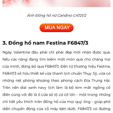
Ảnh Đồng hồ nữ Candino C4721/2
3. Đồng hồ nam Festina F6847/3
Ngày Valentine đâu phải chỉ phái đẹp mới nhận được quà.
Nếu các nàng đang tìm kiếm một món quà cho chàng trai
của mình, đừng bỏ qua F6847/3. Đến từ thương hiệu Festina,
F6847/3 sở hữu thiết kế vừa thanh lịch chuẩn Thụy Sỹ, vừa có
những nét phóng khoáng theo phong cách Địa Trung Hải.
Trên nền dial xanh navy lịch lãm là bộ kim mắt ngỗng cổ
điển cùng với đó là ô cửa sổ lộ cơ cỡ lớn - một trong những
chi tiết yêu thích trên đồng hồ của mọi quý ông - giúp phô
diễn chuyển động của cỗ máy bên dưới. F6847/3 có đường