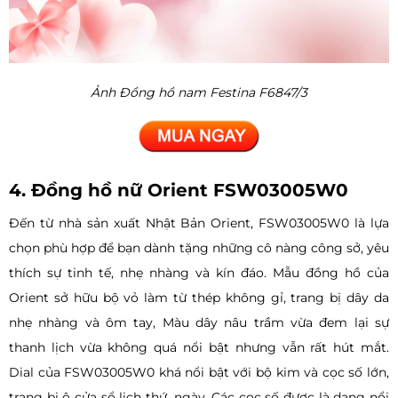
Ảnh Đồng hồ nam Festina F6847/3
4. Đồng hồ nữ Orient FSW03005W0
Đến từ nhà sản xuất Nhật Bản Orient, FSW03005W0 là lựa
chọn phù hợp để bạn dành tặng những cô nàng công sở, yêu
thích sự tinh tế, nhẹ nhàng và kín đáo. Mẫu đồng hồ của
Orient sở hữu bộ vỏ làm từ thép không gỉ, trang bị dây da
nhẹ nhàng và ôm tay, Màu dây nâu trầm vừa đem lại sự
thanh lịch vừa không quá nổi bật nhưng vẫn rất hút mắt.
Dial của FSW03005W0 khá nổi bật với bộ kim và cọc số lớn,
trang bị ô cửa sổ lịch thứ, ngày. Các cọc số được là dạng nổi