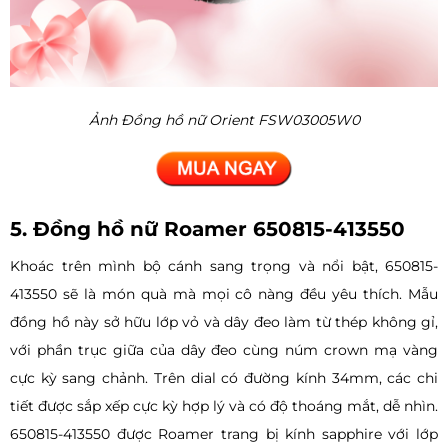
Ảnh Đồng hồ nữ Orient FSW03005W0
5. Đồng hồ nữ Roamer 650815-413550
Khoác trên mình bộ cánh sang trọng và nổi bật, 650815-
413550 sẽ là món quà mà mọi cô nàng đều yêu thích. Mẫu
đồng hồ này sở hữu lớp vỏ và dây đeo làm từ thép không gỉ,
với phần trục giữa của dây đeo cùng núm crown mạ vàng
cực kỳ sang chảnh. Trên dial có đường kính 34mm, các chi
tiết được sắp xếp cực kỳ hợp lý và có độ thoáng mắt, dễ nhìn.
650815-413550 được Roamer trang bị kính sapphire với lớp