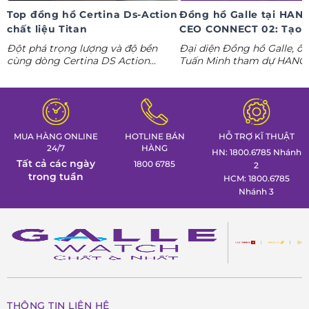
Top đồng hồ Certina Ds-Action
Đồng hồ Galle tại HAN
chất liệu Titan
CEO CONNECT 02: Tạo 
phong thái lãnh đạo kỷ
Đột phá trọng lượng và độ bền
Đại diện Đồng hồ Galle, ô
nguyên AI
cùng dòng Certina DS Action
Tuấn Minh tham dự HANO
Titanium. Khám phá ngay các tuyệt
CONNECT 02, mang đến k
tác thể thao cá tính nhất trong
gian trưng bày đồng hồ ca
Tuần lễ đồng hồ Thụy Sỹ cùng
định hình phong thái lãnh 
Đồng hồ Galle!
MUA HÀNG ONLINE
HOTLINE BÁN
HỖ TRỢ KĨ THUẬT
24/7
HÀNG
HN: 1800.6785 Nhánh
Tất cả các ngày
1800 6785
2
trong tuần
HCM: 1800.6785
Nhánh 3
THÔNG TIN LIÊN HỆ