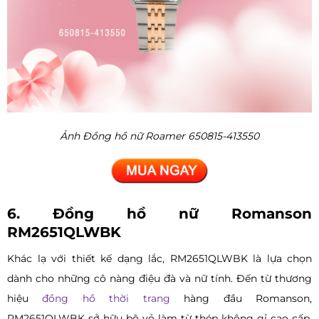
Ảnh Đồng hồ nữ Roamer 650815-413550
6. Đồng hồ nữ Romanson
RM2651QLWBK
Khác lạ với thiết kế dạng lắc, RM2651QLWBK là lựa chọn
dành cho những cô nàng điệu đà và nữ tính. Đến từ thương
hiệu
đồng hồ thời trang
hàng đầu Romanson,
RM2651QLWBK sở hữu bộ vỏ làm từ thép không gỉ cao cấp,