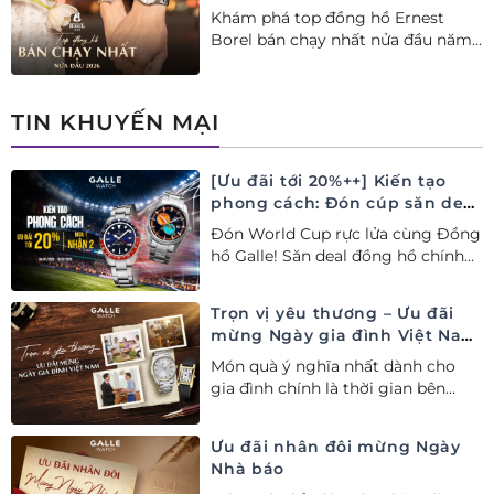
Khám phá top đồng hồ Ernest
Borel bán chạy nhất nửa đầu năm
2026 tại Đồng hồ Galle. Tuyệt tác
Thụy Sỹ xa xỉ, nâng tầm phong
cách thượng lưu và tinh tế.
TIN KHUYẾN MẠI
[Ưu đãi tới 20%++] Kiến tạo
phong cách: Đón cúp săn deal
– Siêu ưu đãi đồng hành cùng
Đón World Cup rực lửa cùng Đồng
World Cup
hồ Galle! Săn deal đồng hồ chính
hãng ưu đãi tới 20%++ và nhận
ngay combo quà tặng độc quyền!
Trọn vị yêu thương – Ưu đãi
mừng Ngày gia đình Việt Nam
28/06
Món quà ý nghĩa nhất dành cho
gia đình chính là thời gian bên
nhau. Ưu đãi tới 20%++ cùng đặc
quyền mua 01 tặng 01 mừng Ngày
Ưu đãi nhân đôi mừng Ngày
Gia đình Việt Nam.
Nhà báo