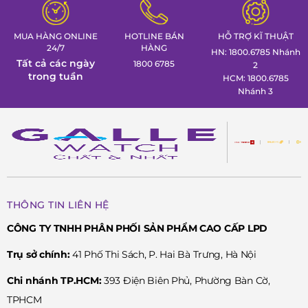
Đồng hồ Galle!
MUA HÀNG ONLINE
HOTLINE BÁN
HỖ TRỢ KĨ THUẬT
24/7
HÀNG
HN: 1800.6785 Nhánh
Tất cả các ngày
1800 6785
2
trong tuần
HCM: 1800.6785
Nhánh 3
THÔNG TIN LIÊN HỆ
CÔNG TY TNHH PHÂN PHỐI SẢN PHẨM CAO CẤP LPD
Trụ sở chính:
41 Phố Thi Sách, P. Hai Bà Trưng, Hà Nội
Chi nhánh TP.HCM:
393 Điện Biên Phủ, Phường Bàn Cờ,
TPHCM