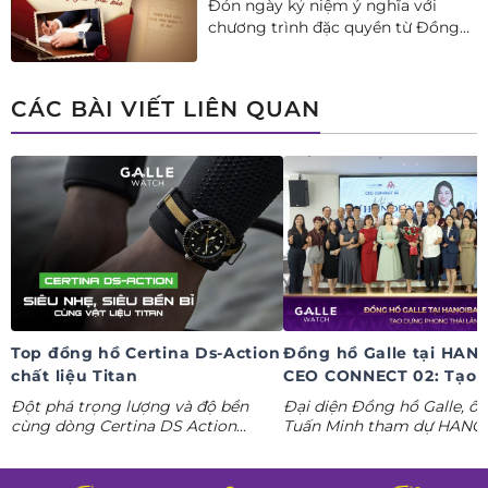
Đón ngày kỷ niệm ý nghĩa với
chương trình đặc quyền từ Đồng
hồ Galle: Ưu đãi tới 20%++, nhận
ngay deal hời Mua 01 tặng 01.
CÁC BÀI VIẾT LIÊN QUAN
Top đồng hồ Certina Ds-Action
Đồng hồ Galle tại HAN
chất liệu Titan
CEO CONNECT 02: Tạo 
phong thái lãnh đạo kỷ
Đột phá trọng lượng và độ bền
Đại diện Đồng hồ Galle, ô
nguyên AI
cùng dòng Certina DS Action
Tuấn Minh tham dự HANO
Titanium. Khám phá ngay các tuyệt
CONNECT 02, mang đến k
tác thể thao cá tính nhất trong
gian trưng bày đồng hồ ca
Tuần lễ đồng hồ Thụy Sỹ cùng
định hình phong thái lãnh 