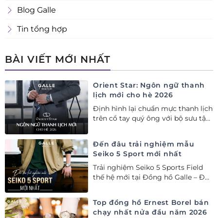
Blog Galle
Tin tổng hợp
BÀI VIẾT MỚI NHẤT
Orient Star: Ngôn ngữ thanh
lịch mới cho hè 2026
Định hình lại chuẩn mực thanh lịch
trên cổ tay quý ông với bộ sưu tập
Orient Star bán chạy nhất nửa đầu
năm 2026
Đến đâu trải nghiệm mẫu
Seiko 5 Sport mới nhất
Trải nghiệm Seiko 5 Sports Field
thế hệ mới tại Đồng hồ Galle – Đại
lý Ủy quyền Cao cấp Seiko chính
hãng tại Việt Nam.
Top đồng hồ Ernest Borel bán
chạy nhất nửa đầu năm 2026