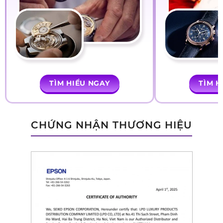
TÌM HIỂU NGAY
TÌM H
CHỨNG NHẬN THƯƠNG HIỆU