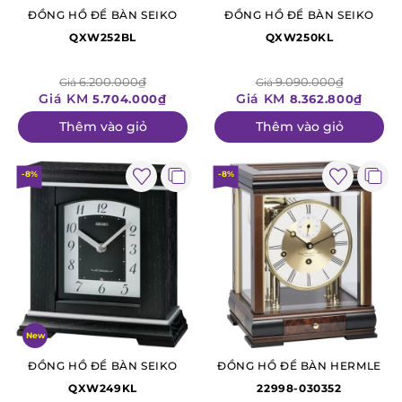
ĐỒNG HỒ ĐỂ BÀN SEIKO
ĐỒNG HỒ ĐỂ BÀN SEIKO
QXW252BL
QXW250KL
6.200.000₫
9.090.000₫
Giá
Giá
Giá KM
Giá KM
5.704.000₫
8.362.800₫
Thêm vào giỏ
Thêm vào giỏ
-8%
-8%
New
ĐỒNG HỒ ĐỂ BÀN SEIKO
ĐỒNG HỒ ĐỂ BÀN HERMLE
QXW249KL
22998-030352