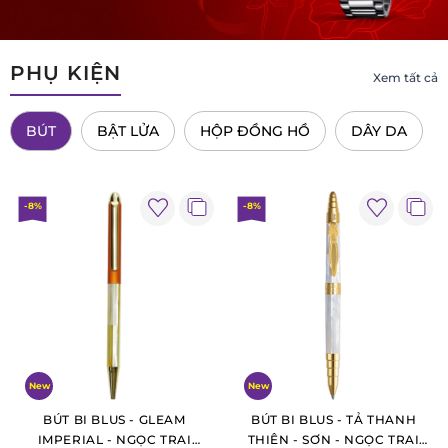
PHỤ KIỆN
Xem tất cả
BÚT
BẬT LỬA
HỘP ĐỒNG HỒ
DÂY DA
-8%
-8%
New
New
BÚT BI BLUS - GLEAM
BÚT BI BLUS - TẢ THANH
IMPERIAL - NGỌC TRAI
THIÊN - SƠN - NGỌC TRAI