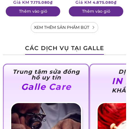
Giá KM
Giá KM
7.175.080₫
4.875.080₫
Thêm vào giỏ
Thêm vào giỏ
XEM THÊM SẢN PHẨM BÚT
CÁC DỊCH VỤ TẠI GALLE
Trung tâm sửa đồng
DỊ
hồ uy tín
IN
Galle Care
KHẮC