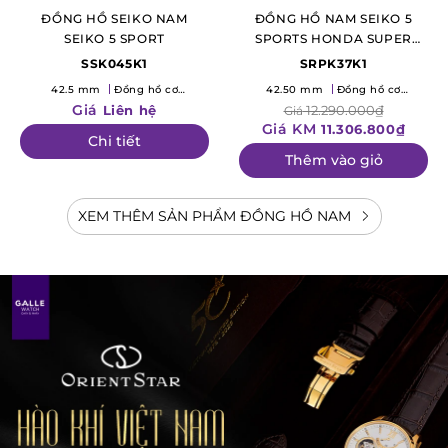
ĐỒNG HỒ SEIKO NAM
ĐỒNG HỒ NAM SEIKO 5
SEIKO 5 SPORT
SPORTS HONDA SUPER
CUB
SSK045K1
SRPK37K1
42.5 mm
Đồng hồ cơ
42.50 mm
Đồng hồ cơ
(Mechanical)
(Mechanical)
Giá
Liên hệ
12.290.000₫
Giá
Giá KM
11.306.800₫
Chi tiết
Thêm vào giỏ
XEM THÊM SẢN PHẨM ĐỒNG HỒ NAM