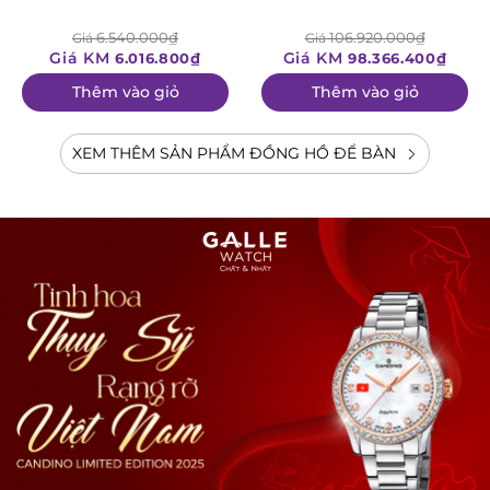
6.540.000₫
106.920.000₫
Giá
Giá
Giá KM
Giá KM
6.016.800₫
98.366.400₫
Thêm vào giỏ
Thêm vào giỏ
XEM THÊM SẢN PHẨM ĐỒNG HỒ ĐỂ BÀN