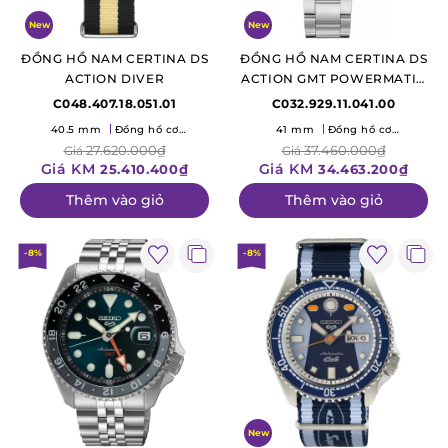
New
New
ĐỒNG HỒ NAM CERTINA DS
ĐỒNG HỒ NAM CERTINA DS
ACTION DIVER
ACTION GMT POWERMATIC
80
C048.407.18.051.01
C032.929.11.041.00
40.5 mm
Đồng hồ cơ
41 mm
Đồng hồ cơ
(Mechanical)
(Mechanical)
27.620.000₫
37.460.000₫
Giá
Giá
Giá KM
Giá KM
25.410.400₫
34.463.200₫
Thêm vào giỏ
Thêm vào giỏ
-8%
-8%
New