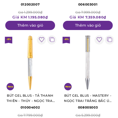
VÀNG BẮC ÚC - MẠ VÀNG
ĐEN TAHITI - MẠ VÀNG 24K
012002007
006003001
1.299.000₫
7.999.000₫
Giá
Giá
Giá KM
Giá KM
1.195.080₫
7.359.080₫
Thêm vào giỏ
Thêm vào giỏ
-8%
-8%
New
New
BÚT GEL BLUS - TẢ THANH
BÚT GEL BLUS - MASTERY -
THIÊN - THỦY - NGỌC TRAI
NGỌC TRAI TRẮNG BẮC ÚC
TRẮNG BẮC ÚC - MẠ VÀNG
- MẠ VÀNG TRẮNG CÀI
010004002
008005003
VÀNG
7.799.000₫
5.299.000₫
Giá
Giá