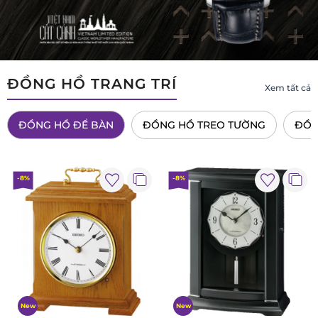
ĐỒNG HỒ TRANG TRÍ
Xem tất cả
ĐỒNG HỒ ĐỂ BÀN
ĐỒNG HỒ TREO TƯỜNG
ĐỒN
-8%
-8%
New
New