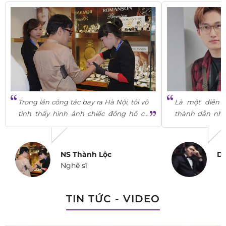
Trong lần công tác bay ra Hà Nội, tôi vô
Là một diễn v
tình thấy hình ảnh chiếc đồng hồ có
thành dẫn nhi
hình bản đồ đất nước Việt Nam trên
chính vì vậy m
báo. Tôi...
mẫu đồng hồ...
NS Thành Lộc
Di
Nghệ sĩ
TIN TỨC - VIDEO