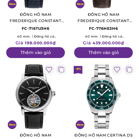
New
New
ĐỒNG HỒ NAM
ĐỒNG HỒ NAM
FREDERIQUE CONSTANT
FREDERIQUE CONSTANT
"THE ELEMENTS"
"THE ELEMENTS" CLASSIC
FC-716TU3H6
FC-776HE3H6
MANUFACTURE CLASSIC
PERPETUAL CALENDAR
40 mm
Đồng hồ cơ
40 mm
Đồng hồ cơ
MOONPHASE DATE
MANUFACTURE
(Mechanical)
(Mechanical)
Giá
Giá
198.000.000₫
439.000.000₫
Thêm vào giỏ
Thêm vào giỏ
-8%
New
New
ĐỒNG HỒ NAM
ĐỒNG HỒ NAM CERTINA DS