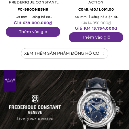
FREDERIQUE CONSTANT
ACTION
"THE ELEMENTS" CLASSIC
FC-980ONB3H6
C048.410.11.091.00
TOURBILLON
39 mm
Đồng hồ cơ
40 mm
Đồng hồ điện tử
MANUFACTURE
(Mechanical)
(Quartz)
Giá
638.000.000₫
14.950.000₫
Giá
Giá KM
13.754.000₫
Thêm vào giỏ
Thêm vào giỏ
XEM THÊM SẢN PHẨM ĐỒNG HỒ CƠ