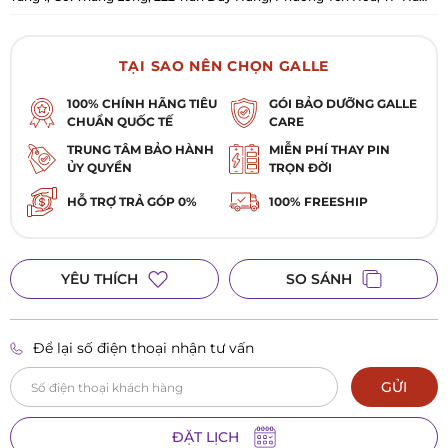
Nội
TẠI SAO NÊN CHỌN GALLE
100% CHÍNH HÃNG TIÊU
GÓI BẢO DƯỠNG GALLE
CHUẨN QUỐC TẾ
CARE
TRUNG TÂM BẢO HÀNH
MIỄN PHÍ THAY PIN
ỦY QUYỀN
TRỌN ĐỜI
HỖ TRỢ TRẢ GÓP 0%
100% FREESHIP
YÊU THÍCH
SO SÁNH
Để lại số điện thoại nhận tư vấn
GỬI
ĐẶT LỊCH