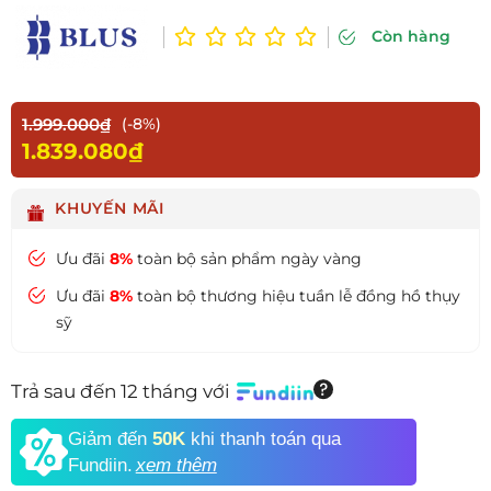
Còn hàng
1.999.000₫
(-8%)
1.839.080₫
KHUYẾN MÃI
Ưu đãi
8%
toàn bộ sản phẩm ngày vàng
Ưu đãi
8%
toàn bộ thương hiệu tuần lễ đồng hồ thụy
sỹ
Trả sau đến 12 tháng với
Giảm đến
50K
khi thanh toán qua
Fundiin.
xem thêm