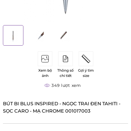
Xem bộ
Thông số
Gợi ý tìm
ảnh
chi tiết
size
349 lượt xem
BÚT BI BLUS INSPIRED - NGỌC TRAI ĐEN TAHITI -
SỌC CARO - MẠ CHROME 001017003