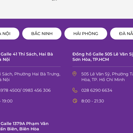
À NỘI
BẮC NINH
HẢI PHÒNG
ĐÀ N
Galle 41 Thi Sách, Hai Bà
Đồng hồ Galle 505 Lê Văn S
à Nội
Sơn Hòa, TP.HCM
hi Sách, Phường Hai Bà Trưng,
505 Lê Văn Sỹ, Phường T
à Nội
Hòa, TP. Hồ Chí Minh
3978 4500/ 0983 456 306
028 6290 6634
- 19:00
8:00 - 21:30
Galle 1379A Phạm Văn
rấn Biên, Biên Hòa