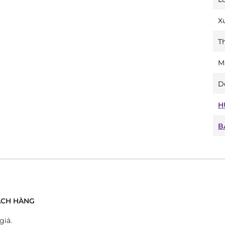
X
T
M
D
H
B
́CH HÀNG
giá.