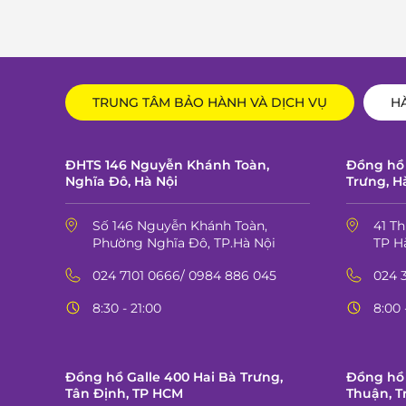
TRUNG TÂM BẢO HÀNH VÀ DỊCH VỤ
H
ĐHTS 146 Nguyễn Khánh Toàn,
Đồng hồ 
Nghĩa Đô, Hà Nội
Trưng, H
Số 146 Nguyễn Khánh Toàn,
41 T
Phường Nghĩa Đô, TP.Hà Nội
TP H
024 7101 0666/ 0984 886 045
024 
8:30 - 21:00
8:00 
Đồng hồ Galle 400 Hai Bà Trưng,
Đồng hồ 
Tân Định, TP HCM
Thuận, T