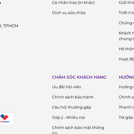
Cá nhân hóa (In khắc)
Giới thi
D
Dịch vụ sửa chữa
Triết lí
Chứng 
Cờ, TPHCM
Khách h
chúng t
Hệ thố
Hoạt độ
CHĂM SÓC KHÁCH HÀNG
HƯỚNG
Ưu đãi hội viên
Hướng 
Chính sách bảo hành
Chính s
Câu hỏi thường gặp
Thanh 
Góp ý - Khiếu nại
Trả góp
Chính sách bảo mật thông
tin