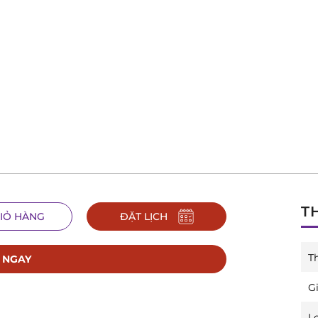
T
IỎ HÀNG
ĐẶT LỊCH
T
 NGAY
Gi
L