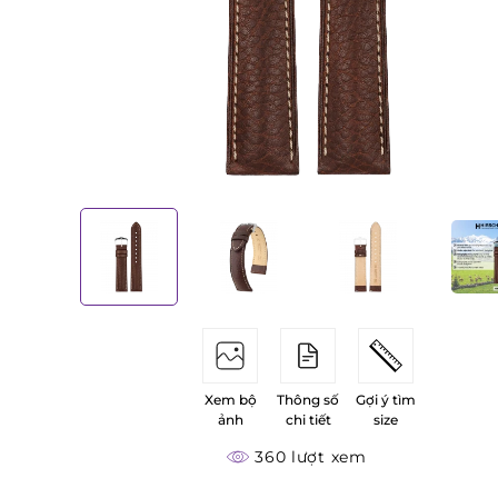
Xem bộ
Thông số
Gợi ý tìm
ảnh
chi tiết
size
360 lượt xem