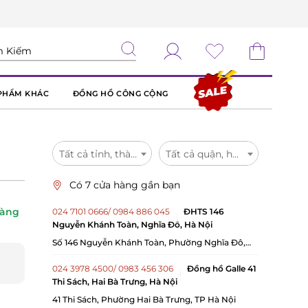
PHẨM KHÁC
ĐỒNG HỒ CÔNG CỘNG
Tất cả tỉnh, thành
Tất cả quận, huyện
Có 7 cửa hàng gần bạn
hàng
024 7101 0666/ 0984 886 045
ĐHTS 146
Nguyễn Khánh Toàn, Nghĩa Đô, Hà Nội
Số 146 Nguyễn Khánh Toàn, Phường Nghĩa Đô,
TP.Hà Nội
024 3978 4500/ 0983 456 306
Đồng hồ Galle 41
Thi Sách, Hai Bà Trưng, Hà Nội
41 Thi Sách, Phường Hai Bà Trưng, TP Hà Nội