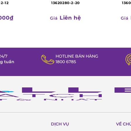
-2-12
13620280-2-20
1360
000₫
Liên hệ
Giá
Giá
4/7
HOTLINE BÁN HÀNG
ng tuần
1800 6785
DỊCH VỤ
VỀ CH