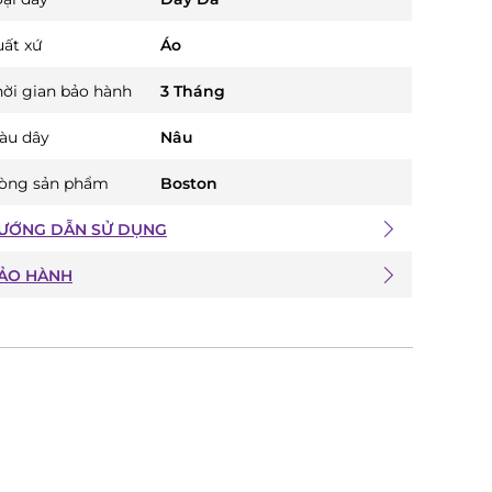
uất xứ
Áo
hời gian bảo hành
3 Tháng
àu dây
Nâu
òng sản phẩm
Boston
ƯỚNG DẪN SỬ DỤNG
ẢO HÀNH