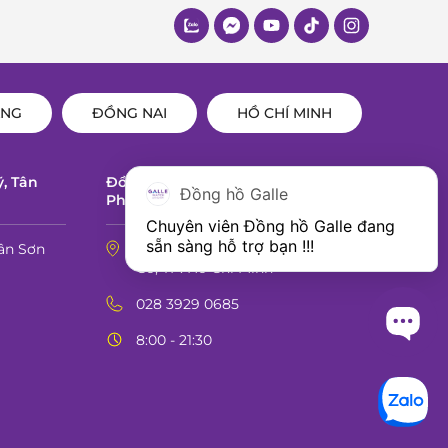
ẴNG
ĐỒNG NAI
HỒ CHÍ MINH
ỹ, Tân
Đồng hồ Galle 393 Điện Biên Phủ,
Đồng hồ Galle
Phường Bàn Cờ, TP. Hồ Chí Minh
Chuyên viên Đồng hồ Galle đang 
sẵn sàng hỗ trợ bạn !!!
ân Sơn
393 Điện Biên Phủ, Phường Bàn
Cờ, TP. Hồ Chí Minh
028 3929 0685
8:00 - 21:30