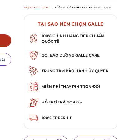
0983 565 250
Đồng hồ Galle Go Thăng Long
Tầng 1, Go! Thăng Long, 222 Trần Duy Hưng,
Phường Yên Hòa, TP Hà Nội
TẠI SAO NÊN CHỌN GALLE
028 3929 0685
Đồng hồ Galle 393 Điện Biên
Phủ, Phường Bàn Cờ, TP. Hồ Chí Minh
100% CHÍNH HÃNG TIÊU CHUẨN
QUỐC TẾ
393 Điện Biên Phủ, Phường Bàn Cờ, TP. Hồ Chí
Minh
028 2253 5172
Đồng hồ Galle 400 Hai Bà Trưng,
GÓI BẢO DƯỠNG GALLE CARE
NG
Tân Định, TP HCM
400 Hai Bà Trưng, Phường Tân Định, TP. Hồ Chí
TRUNG TÂM BẢO HÀNH ỦY QUYỀN
Minh
025 1628 8336
Đồng hồ Galle 1379A Phạm Văn
Thuận, Trấn Biên, Biên Hòa
MIỄN PHÍ THAY PIN TRỌN ĐỜI
1379A Phạm Văn Thuận, Phường Trấn Biên, TP.
Biên Hòa, Đồng Nai
HỖ TRỢ TRẢ GÓP 0%
0984 876 576
Đồng hồ Galle Aeon Mall Hà
Đông
100% FREESHIP
Tổ dân phố Hoàng Văn Thụ, Phường Dương Nội,
TP.Hà Nội