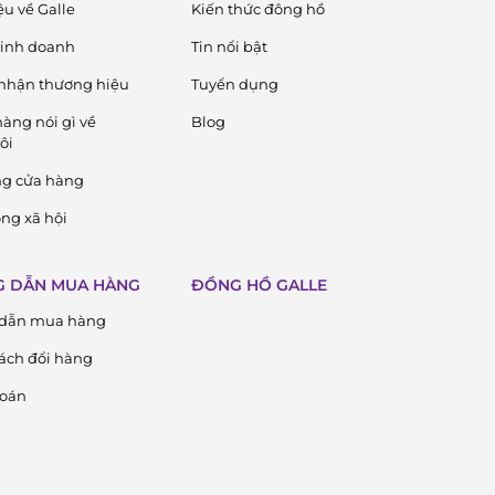
ệu về Galle
Kiến thức đông hồ
 kinh doanh
Tin nổi bật
nhận thương hiệu
Tuyển dụng
àng nói gì về
Blog
ôi
ng cửa hàng
ng xã hội
 DẪN MUA HÀNG
ĐỒNG HỒ GALLE
dẫn mua hàng
ách đổi hàng
toán