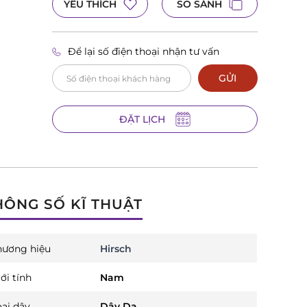
YÊU THÍCH
SO SÁNH
Để lại số điện thoại nhận tư vấn
GỬI
ĐẶT LỊCH
HÔNG SỐ KĨ THUẬT
hương hiệu
Hirsch
ới tính
Nam
oại dây
Dây Da