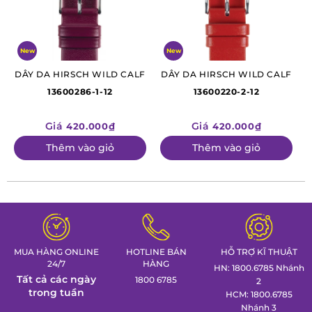
New
New
DÂY DA HIRSCH WILD CALF
DÂY DA HIRSCH WILD CALF
13600286-1-12
13600220-2-12
Giá
Giá
420.000₫
420.000₫
Thêm vào giỏ
Thêm vào giỏ
MUA HÀNG ONLINE
HOTLINE BÁN
HỖ TRỢ KĨ THUẬT
24/7
HÀNG
HN: 1800.6785 Nhánh
Tất cả các ngày
1800 6785
2
trong tuần
HCM: 1800.6785
Nhánh 3