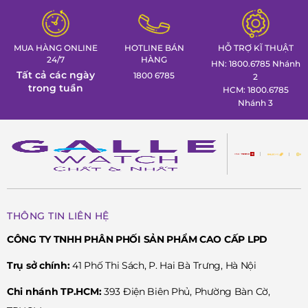
MUA HÀNG ONLINE
HOTLINE BÁN
HỖ TRỢ KĨ THUẬT
24/7
HÀNG
HN: 1800.6785 Nhánh
Tất cả các ngày
1800 6785
2
trong tuần
HCM: 1800.6785
Nhánh 3
THÔNG TIN LIÊN HỆ
CÔNG TY TNHH PHÂN PHỐI SẢN PHẨM CAO CẤP LPD
Trụ sở chính:
41 Phố Thi Sách, P. Hai Bà Trưng, Hà Nội
Chi nhánh TP.HCM:
393 Điện Biên Phủ, Phường Bàn Cờ,