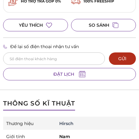
HỖ TRỢ TRẢ GÓP 0%
100% FREESHIP
YÊU THÍCH
SO SÁNH
Để lại số điện thoại nhận tư vấn
GỬI
ĐẶT LỊCH
THÔNG SỐ KĨ THUẬT
Thương hiệu
Hirsch
Giới tính
Nam