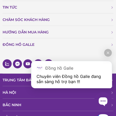
TIN TỨC
CHĂM SÓC KHÁCH HÀNG
HƯỚNG DẪN MUA HÀNG
ĐỒNG HỒ GALLE
Đồng hồ Galle
Chuyên viên Đồng hồ Galle đang 
TRUNG TÂM BẢO HÀNH VÀ DỊCH VỤ
sẵn sàng hỗ trợ bạn !!!
HÀ NỘI
BẮC NINH