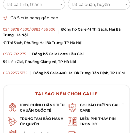
Tất cả tỉnh, thành
Tất cả quận, huyện
Có 5 cửa hàng gần bạn
024 3978 4500/ 0983 456 306
Đồng hồ Galle 41 Thi Sách, Hai Bà
Trưng, Hà Nội
41 Thi Sách, Phường Hai Bà Trưng, TP Hà Nội
0983 692 275
Đồng hồ Galle Lotte Liễu Giai
54 Liễu Giai, Phường Giảng Võ, TP Hà Nội
028 2253 5172
Đồng hồ Galle 400 Hai Bà Trưng, Tân Định, TP HCM
400 Hai Bà Trưng, Phường Tân Định, TP. Hồ Chí Minh
028 3987 7729
Đồng hồ Galle 102 Quang Trung, Gò Vấp, TP. HCM
TẠI SAO NÊN CHỌN GALLE
102 Quang Trung, Phường Gò Vấp, TP. Hồ Chí Minh
100% CHÍNH HÃNG TIÊU
GÓI BẢO DƯỠNG GALLE
CHUẨN QUỐC TẾ
CARE
0984 909 675
Đồng hồ Galle 5 Nguyễn Đức Cảnh, Lê Chân, Hải
Phòng
TRUNG TÂM BẢO HÀNH
MIỄN PHÍ THAY PIN
ỦY QUYỀN
TRỌN ĐỜI
Số 5 Nguyễn Đức Cảnh, Phường Lê Chân, TP Hải Phòng