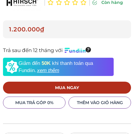
Còn hàng
1.200.000₫
Trả sau đến 12 tháng với
Giảm đến
50K
khi thanh toán qua
Fundiin.
xem thêm
MUA NGAY
MUA TRẢ GÓP 0%
THÊM VÀO GIỎ HÀNG