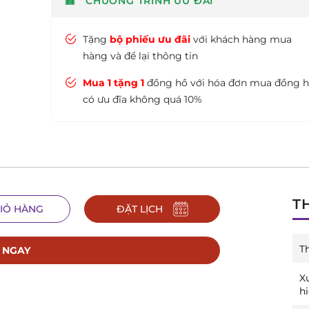
CHƯƠNG TRÌNH ƯU ĐÃI
Tặng
bộ phiếu ưu đãi
với khách hàng mua
hàng và để lại thông tin
Mua 1 tặng 1
đồng hồ với hóa đơn mua đồng 
có ưu đĩa không quá 10%
T
IỎ HÀNG
ĐẶT LỊCH
T
 NGAY
X
h