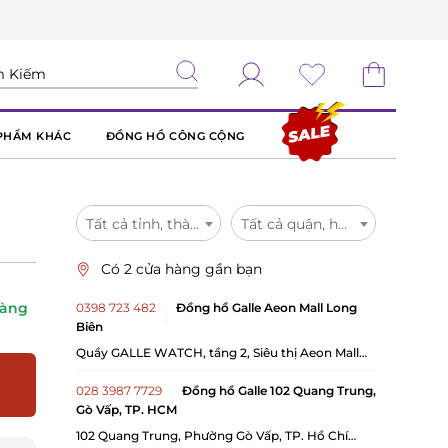
PHẨM KHÁC
ĐỒNG HỒ CÔNG CỘNG
Tất cả tỉnh, thành
Tất cả quận, huyện
Có 2 cửa hàng gần bạn
hàng
0398 723 482
Đồng hồ Galle Aeon Mall Long
Biên
Quầy GALLE WATCH, tầng 2, Siêu thị Aeon Mall
Long Biên, 27 Cổ Linh, Phường Long Biên, TP Hà
Nội
028 3987 7729
Đồng hồ Galle 102 Quang Trung,
Gò Vấp, TP. HCM
102 Quang Trung, Phường Gò Vấp, TP. Hồ Chí