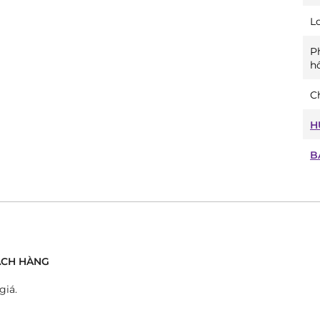
L
P
h
Ch
H
B
́CH HÀNG
giá.