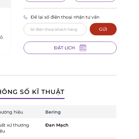
Để lại số điện thoại nhận tư vấn
GỬI
hồ
ĐẶT LỊCH
HÔNG SỐ KĨ THUẬT
hương hiệu
Bering
uất xứ thương
Đan Mạch
iệu