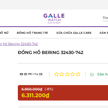
HỒ NỮ
ĐỒNG HỒ TRANG TRÍ
SỬA CHỮA GALLE CARE
SẢN 
 hồ Bering 32430-742
ĐỒNG HỒ BERING 32430-742
Còn 
6.860.000₫
(-8%)
6.311.200₫