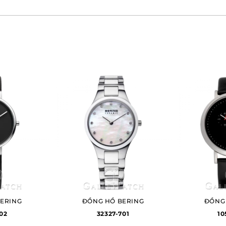
ERING
ĐỒNG HỒ BERING
ĐỒNG
402
32327-701
10