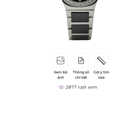
Xem bộ
Thông số
Gợi ý tìm
ảnh
chi tiết
size
2877 lượt xem