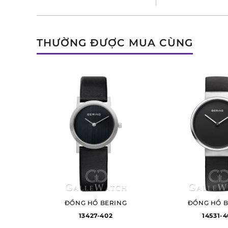
THƯỜNG ĐƯỢC MUA CÙNG
ĐỒNG HỒ BERING
ĐỒNG HỒ B
13427-402
14531-