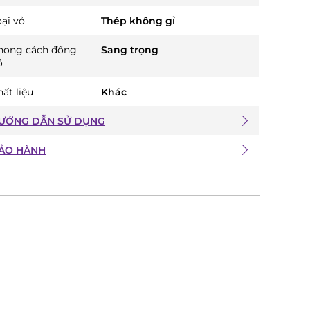
oại vỏ
Thép không gỉ
hong cách đồng
Sang trọng
ồ
ất liệu
Khác
ƯỚNG DẪN SỬ DỤNG
ẢO HÀNH