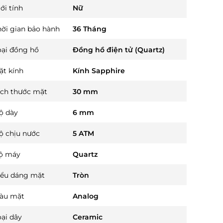
ới tính
Nữ
hời gian bảo hành
36 Tháng
oại đồng hồ
Đồng hồ điện tử (Quartz)
ặt kính
Kính Sapphire
ích thước mặt
30 mm
ộ dày
6 mm
ộ chịu nước
5 ATM
ộ máy
Quartz
iểu dáng mặt
Tròn
àu mặt
Analog
oại dây
Ceramic