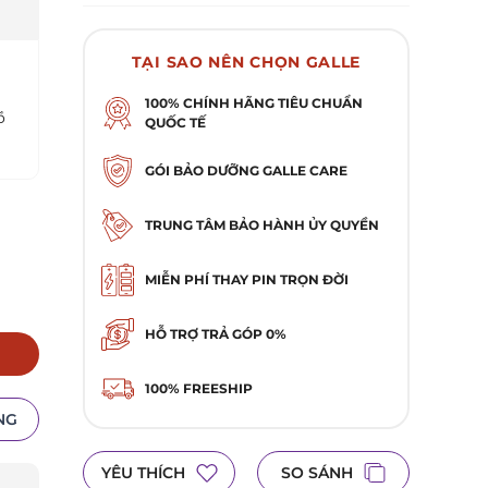
Minh
TẠI SAO NÊN CHỌN GALLE
100% CHÍNH HÃNG TIÊU CHUẨN
ồ
QUỐC TẾ
GÓI BẢO DƯỠNG GALLE CARE
TRUNG TÂM BẢO HÀNH ỦY QUYỀN
MIỄN PHÍ THAY PIN TRỌN ĐỜI
HỖ TRỢ TRẢ GÓP 0%
100% FREESHIP
NG
YÊU THÍCH
SO SÁNH