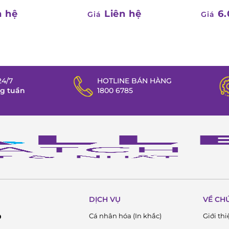
n hệ
Liên hệ
6.
Giá
Giá
4/7
HOTLINE BÁN HÀNG
ng tuần
1800 6785
DỊCH VỤ
VỀ CH
Cá nhân hóa (In khắc)
Giới thi
D