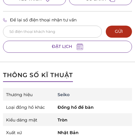
335 Lê Duẩn , Phường Thanh Khê, TP Đà Nẵng
0984 305 917
Đồng hồ Galle 8 Trần Hưng Đạo, Hải Dương, Hải Phòng
Để lại số điện thoại nhận tư vấn
8 Trần Hưng Đạo, Phường Hải Dương, TP Hải Phòng
GỬI
ĐẶT LỊCH
THÔNG SỐ KĨ THUẬT
Thương hiệu
Seiko
Loại đồng hồ khác
Đồng hồ để bàn
Kiểu dáng mặt
Tròn
Xuất xứ
Nhật Bản