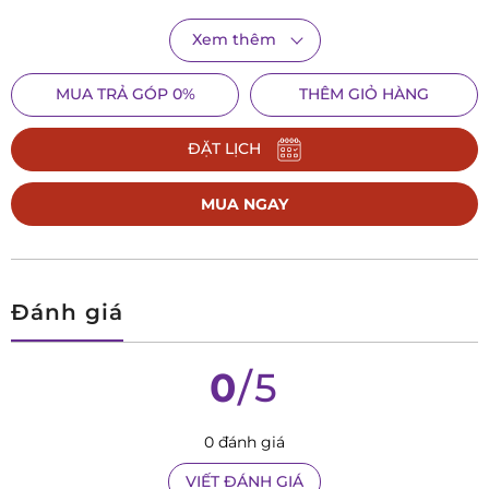
thái sống có tổ chức.
Xem thêm
Không chỉ là chiếc
đồng hồ để bàn
, Seiko QXQ037BN còn là
MUA TRẢ GÓP 0%
THÊM GIỎ HÀNG
vật trang trí tinh tế, thể hiện phong cách sống của người sở
hữu – một người yêu sự chỉn chu, trân trọng thời gian và đề
ĐẶT LỊCH
cao giá trị thủ công tinh xảo.
Đánh giá chi tiết Seiko QXQ037BN – Tác
MUA NGAY
phẩm thời gian được chạm khắc trong gỗ
Đánh giá
0
/5
0 đánh giá
VIẾT ĐÁNH GIÁ