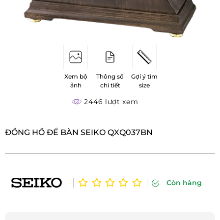
Xem bộ
Thông số
Gợi ý tìm
ảnh
chi tiết
size
2446 lượt xem
ĐỒNG HỒ ĐỂ BÀN SEIKO QXQ037BN
Còn hàng