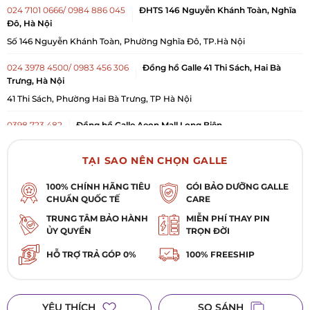
024 7101 0666/ 0984 886 045
ĐHTS 146 Nguyễn Khánh Toàn, Nghĩa
Đô, Hà Nội
Số 146 Nguyễn Khánh Toàn, Phường Nghĩa Đô, TP.Hà Nội
024 3978 4500/ 0983 456 306
Đồng hồ Galle 41 Thi Sách, Hai Bà
Trưng, Hà Nội
41 Thi Sách, Phường Hai Bà Trưng, TP Hà Nội
0398 723 482
Đồng hồ Galle Aeon Mall Long Biên
Quầy GALLE WATCH, tầng 2, Siêu thị Aeon Mall Long Biên, 27 Cổ Linh,
Phường Long Biên, TP Hà Nội
TẠI SAO NÊN CHỌN GALLE
0983 565 250
Đồng hồ Galle Go Thăng Long
100% CHÍNH HÃNG TIÊU
GÓI BẢO DƯỠNG GALLE
Tầng 1, Go! Thăng Long, 222 Trần Duy Hưng, Phường Yên Hòa, TP Hà
Nội
CHUẨN QUỐC TẾ
CARE
0385 510 330
Đồng hồ Galle Vincom Times City
TRUNG TÂM BẢO HÀNH
MIỄN PHÍ THAY PIN
ỦY QUYỀN
TRỌN ĐỜI
B1, Đ1/K4, TTTM Times City, Số 458 Minh Khai, Phường Vĩnh Tuy, TP Hà
Nội
HỖ TRỢ TRẢ GÓP 0%
100% FREESHIP
0984 879 016
Đồng hồ Galle Vincom Bắc Ninh
L1-K1 TTTM Vincom Plaza Lý Thái Tổ, Phường Kinh Bắc, TP. Bắc Ninh,
Tỉnh Bắc Ninh
0984 884 132
Đồng hồ Galle 335 Lê Duẩn, Thanh Khê, Đà Nẵng
YÊU THÍCH
SO SÁNH