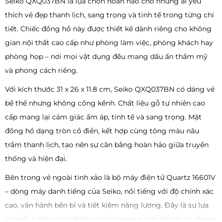
Seiko QXQ037BN là lựa chọn hoàn hảo cho những ai yêu
thích vẻ đẹp thanh lịch, sang trọng và tinh tế trong từng chi
tiết. Chiếc đồng hồ này được thiết kế dành riêng cho không
gian nội thất cao cấp như phòng làm việc, phòng khách hay
phòng họp – nơi mọi vật dụng đều mang dấu ấn thẩm mỹ
và phong cách riêng.
Với kích thước 31 x 26 x 11.8 cm, Seiko QXQ037BN có dáng vẻ
bề thế nhưng không cồng kềnh. Chất liệu gỗ tự nhiên cao
cấp mang lại cảm giác ấm áp, tinh tế và sang trọng. Mặt
đồng hồ dạng tròn cổ điển, kết hợp cùng tông màu nâu
trầm thanh lịch, tạo nên sự cân bằng hoàn hảo giữa truyền
thống và hiện đại.
Bên trong vẻ ngoài tinh xảo là bộ máy điện tử Quartz 16601V
– dòng máy danh tiếng của Seiko, nổi tiếng với độ chính xác
cao, vận hành bền bỉ và tiết kiệm năng lượng. Đây là sự lựa
chọn lý tưởng cho những ai coi trọng sự chuẩn xác và phong