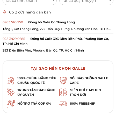
Tất cả tỉnh, thành
Tất cả quận, huyện
Có 2 cửa hàng gần bạn
0983 565 250
Đồng hồ Galle Go Thăng Long
Tầng 1, Go! Thăng Long, 222 Trần Duy Hưng, Phường Yên Hòa, TP Hà
Nội
028 3929 0685
Đồng hồ Galle 393 Điện Biên Phủ, Phường Bàn Cờ,
TP. Hồ Chí Minh
393 Điện Biên Phủ, Phường Bàn Cờ, TP. Hồ Chí Minh
TẠI SAO NÊN CHỌN GALLE
100% CHÍNH HÃNG TIÊU
GÓI BẢO DƯỠNG GALLE
CHUẨN QUỐC TẾ
CARE
TRUNG TÂM BẢO HÀNH
MIỄN PHÍ THAY PIN
ỦY QUYỀN
TRỌN ĐỜI
HỖ TRỢ TRẢ GÓP 0%
100% FREESHIP