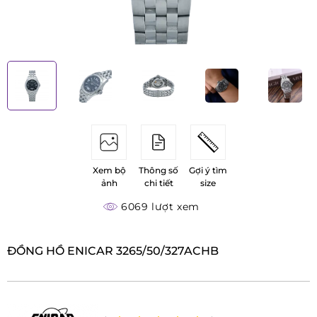
Xem bộ
Thông số
Gợi ý tìm
ảnh
chi tiết
size
6069 lượt xem
ĐỒNG HỒ ENICAR 3265/50/327ACHB