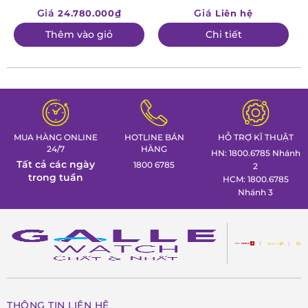
Giá
Giá
24.780.000₫
Liên hệ
Thêm vào giỏ
Chi tiết
MUA HÀNG ONLINE
HOTLINE BÁN
HỖ TRỢ KĨ THUẬT
24/7
HÀNG
HN: 1800.6785 Nhánh
Tất cả các ngày
1800 6785
2
trong tuần
HCM: 1800.6785
Nhánh 3
THÔNG TIN LIÊN HỆ