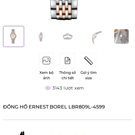
Xem bộ
Thông số
Gợi ý tìm
ảnh
chi tiết
size
3143 lượt xem
ĐỒNG HỒ ERNEST BOREL LBR809L-4599