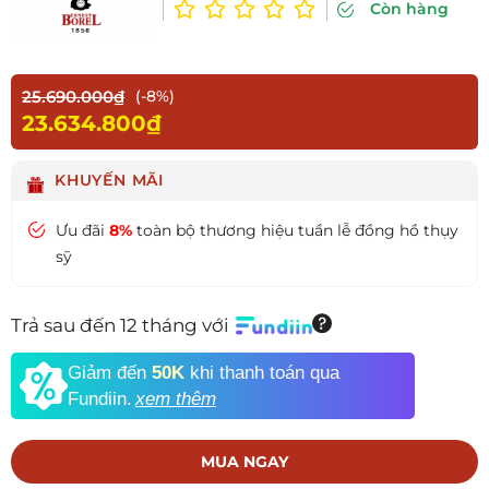
Còn hàng
25.690.000₫
(-8%)
23.634.800₫
KHUYẾN MÃI
Ưu đãi
8%
toàn bộ thương hiệu tuần lễ đồng hồ thụy
sỹ
Trả sau đến 12 tháng với
Giảm đến
50K
khi thanh toán qua
Fundiin.
xem thêm
MUA NGAY