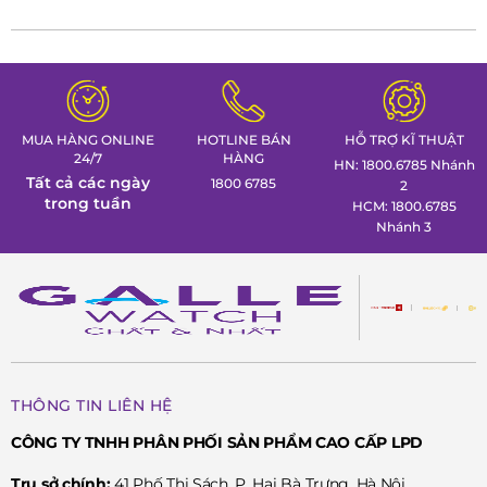
MUA HÀNG ONLINE
HOTLINE BÁN
HỖ TRỢ KĨ THUẬT
24/7
HÀNG
HN: 1800.6785 Nhánh
Tất cả các ngày
1800 6785
2
trong tuần
HCM: 1800.6785
Nhánh 3
THÔNG TIN LIÊN HỆ
CÔNG TY TNHH PHÂN PHỐI SẢN PHẨM CAO CẤP LPD
Trụ sở chính:
41 Phố Thi Sách, P. Hai Bà Trưng, Hà Nội