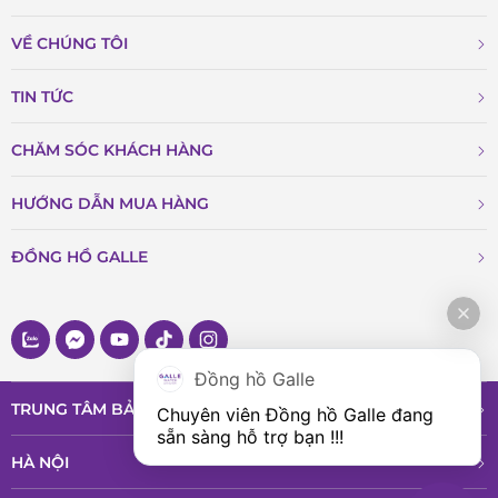
VỀ CHÚNG TÔI
TIN TỨC
CHĂM SÓC KHÁCH HÀNG
HƯỚNG DẪN MUA HÀNG
ĐỒNG HỒ GALLE
Đồng hồ Galle
TRUNG TÂM BẢO HÀNH VÀ DỊCH VỤ
Chuyên viên Đồng hồ Galle đang 
sẵn sàng hỗ trợ bạn !!!
HÀ NỘI