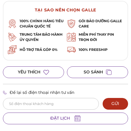
TẠI SAO NÊN CHỌN GALLE
100% CHÍNH HÃNG TIÊU
GÓI BẢO DƯỠNG GALLE
CHUẨN QUỐC TẾ
CARE
TRUNG TÂM BẢO HÀNH
MIỄN PHÍ THAY PIN
ỦY QUYỀN
TRỌN ĐỜI
HỖ TRỢ TRẢ GÓP 0%
100% FREESHIP
YÊU THÍCH
SO SÁNH
Để lại số điện thoại nhận tư vấn
GỬI
ĐẶT LỊCH