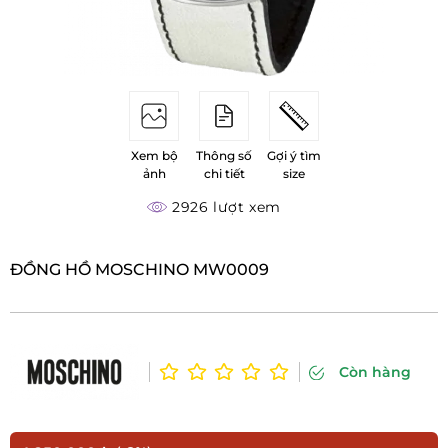
Xem bộ
Thông số
Gợi ý tìm
ảnh
chi tiết
size
2926 lượt xem
ĐỒNG HỒ MOSCHINO MW0009
Còn hàng