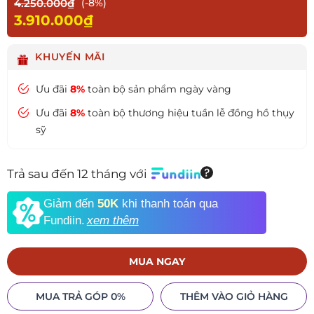
4.250.000₫
(-8%)
3.910.000₫
KHUYẾN MÃI
Ưu đãi
8%
toàn bộ sản phẩm ngày vàng
Ưu đãi
8%
toàn bộ thương hiệu tuần lễ đồng hồ thụy
sỹ
Trả sau đến 12 tháng với
Giảm đến
50K
khi thanh toán qua
Fundiin.
xem thêm
MUA NGAY
MUA TRẢ GÓP 0%
THÊM VÀO GIỎ HÀNG