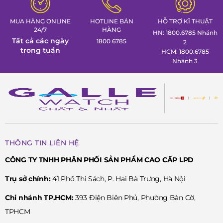
MUA HÀNG ONLINE
HOTLINE BÁN
HỖ TRỢ KĨ THUẬT
24/7
HÀNG
HN: 1800.6785 Nhánh
Tất cả các ngày
1800 6785
2
trong tuần
HCM: 1800.6785
Nhánh 3
THÔNG TIN LIÊN HỆ
CÔNG TY TNHH PHÂN PHỐI SẢN PHẨM CAO CẤP LPD
Trụ sở chính:
41 Phố Thi Sách, P. Hai Bà Trưng, Hà Nội
Chi nhánh TP.HCM:
393 Điện Biên Phủ, Phường Bàn Cờ,
TPHCM