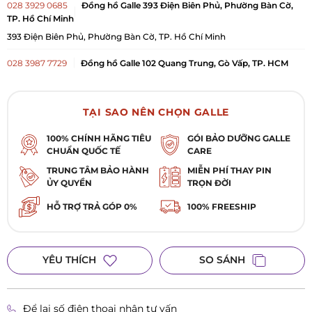
028 3929 0685
Đồng hồ Galle 393 Điện Biên Phủ, Phường Bàn Cờ,
TP. Hồ Chí Minh
393 Điện Biên Phủ, Phường Bàn Cờ, TP. Hồ Chí Minh
028 3987 7729
Đồng hồ Galle 102 Quang Trung, Gò Vấp, TP. HCM
102 Quang Trung, Phường Gò Vấp, TP. Hồ Chí Minh
025 1628 8336
Đồng hồ Galle 1379A Phạm Văn Thuận, Trấn Biên,
TẠI SAO NÊN CHỌN GALLE
Biên Hòa
100% CHÍNH HÃNG TIÊU
GÓI BẢO DƯỠNG GALLE
1379A Phạm Văn Thuận, Phường Trấn Biên, TP. Biên Hòa, Đồng Nai
CHUẨN QUỐC TẾ
CARE
0984 909 675
Đồng hồ Galle 5 Nguyễn Đức Cảnh, Lê Chân, Hải
TRUNG TÂM BẢO HÀNH
MIỄN PHÍ THAY PIN
Phòng
ỦY QUYỀN
TRỌN ĐỜI
Số 5 Nguyễn Đức Cảnh, Phường Lê Chân, TP Hải Phòng
HỖ TRỢ TRẢ GÓP 0%
100% FREESHIP
0984 305 917
Đồng hồ Galle 8 Trần Hưng Đạo, Hải Dương, Hải Phòng
8 Trần Hưng Đạo, Phường Hải Dương, TP Hải Phòng
YÊU THÍCH
SO SÁNH
Để lại số điện thoại nhận tư vấn