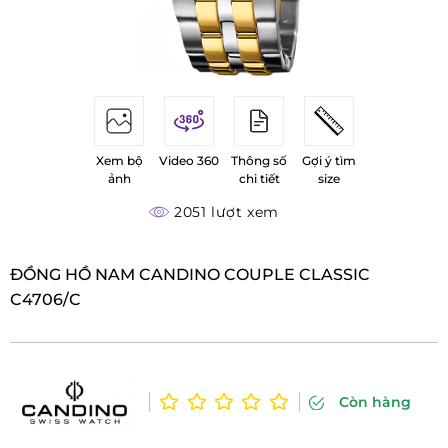
Xem bộ
Video 360
Thông số
Gợi ý tìm
ảnh
chi tiết
size
2051 lượt xem
ĐỒNG HỒ NAM CANDINO COUPLE CLASSIC
C4706/C
Còn hàng