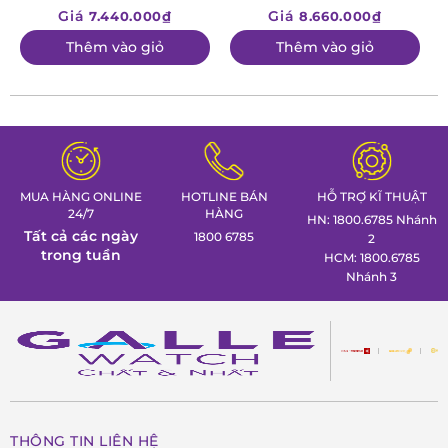
Giá
Giá
7.440.000₫
8.660.000₫
Thêm vào giỏ
Thêm vào giỏ
MUA HÀNG ONLINE
HOTLINE BÁN
HỖ TRỢ KĨ THUẬT
24/7
HÀNG
HN: 1800.6785 Nhánh
Tất cả các ngày
1800 6785
2
trong tuần
HCM: 1800.6785
Nhánh 3
THÔNG TIN LIÊN HỆ