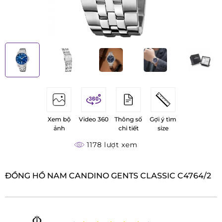
Xem bộ
Video 360
Thông số
Gợi ý tìm
ảnh
chi tiết
size
1178 lượt xem
ĐỒNG HỒ NAM CANDINO GENTS CLASSIC C4764/2