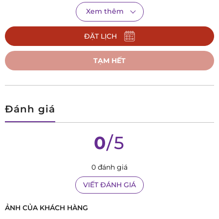
Xem thêm
ĐẶT LỊCH
TẠM HẾT
Đánh giá
C4764/2
0
/5
Thiết kế cổ điển, trường tồn với thời gian:
Đường nét
thanh lịch, mặt số đơn giản nhưng không kém phần
0 đánh giá
sang trọng, Candino C4764/2 phù hợp với mọi hoàn
cảnh, từ những buổi làm việc nghiêm túc đến những
VIẾT ĐÁNH GIÁ
buổi hẹn hò lãng mạn.
ẢNH CỦA KHÁCH HÀNG
Chất lượng Thụy Sỹ, độ bền vượt trội:
Được sản xuất