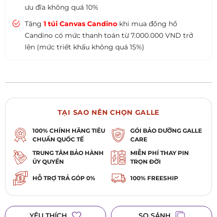
ưu đĩa không quá 10%
Tặng
1 túi Canvas Candino
khi mua đồng hồ
Candino có mức thanh toán từ 7.000.000 VND trở
lên (mức triết khấu không quá 15%)
TẠI SAO NÊN CHỌN GALLE
100% CHÍNH HÃNG TIÊU
GÓI BẢO DƯỠNG GALLE
CHUẨN QUỐC TẾ
CARE
TRUNG TÂM BẢO HÀNH
MIỄN PHÍ THAY PIN
ỦY QUYỀN
TRỌN ĐỜI
HỖ TRỢ TRẢ GÓP 0%
100% FREESHIP
YÊU THÍCH
SO SÁNH