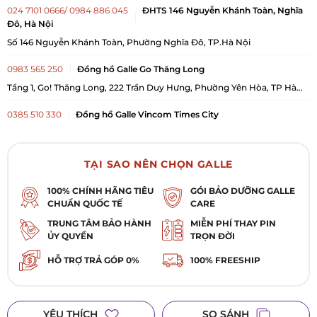
024 7101 0666/ 0984 886 045
ĐHTS 146 Nguyễn Khánh Toàn, Nghĩa
Đô, Hà Nội
Số 146 Nguyễn Khánh Toàn, Phường Nghĩa Đô, TP.Hà Nội
0983 565 250
Đồng hồ Galle Go Thăng Long
Tầng 1, Go! Thăng Long, 222 Trần Duy Hưng, Phường Yên Hòa, TP Hà
Nội
0385 510 330
Đồng hồ Galle Vincom Times City
B1, Đ1/K4, TTTM Times City, Số 458 Minh Khai, Phường Vĩnh Tuy, TP Hà
Nội
0984 884 132
Đồng hồ Galle 335 Lê Duẩn, Thanh Khê, Đà Nẵng
TẠI SAO NÊN CHỌN GALLE
335 Lê Duẩn , Phường Thanh Khê, TP Đà Nẵng
100% CHÍNH HÃNG TIÊU
GÓI BẢO DƯỠNG GALLE
CHUẨN QUỐC TẾ
CARE
0984 305 917
Đồng hồ Galle 8 Trần Hưng Đạo, Hải Dương, Hải Phòng
8 Trần Hưng Đạo, Phường Hải Dương, TP Hải Phòng
TRUNG TÂM BẢO HÀNH
MIỄN PHÍ THAY PIN
ỦY QUYỀN
TRỌN ĐỜI
HỖ TRỢ TRẢ GÓP 0%
100% FREESHIP
YÊU THÍCH
SO SÁNH