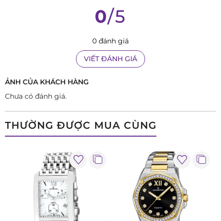
0
/5
0 đánh giá
VIẾT ĐÁNH GIÁ
ẢNH CỦA KHÁCH HÀNG
Chưa có đánh giá.
THƯỜNG ĐƯỢC MUA CÙNG
Đánh giá chi tiết Candino C4334/K
Cấu trúc mặt số và khả năng hiển thị
Ngay từ cái nhìn đầu tiên, Candino C4334/K đã thể hiện sự
gọn gàng trong bố cục và tính trực quan trong cách hiển
thị. Mặt số màu xanh navy tạo độ tương phản tốt với hệ