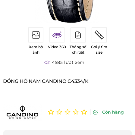
Xem bộ
Video 360
Thông số
Gợi ý tìm
ảnh
chi tiết
size
4585 lượt xem
ĐỒNG HỒ NAM CANDINO C4334/K
Còn hàng