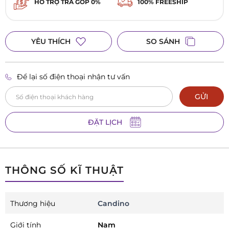
HỖ TRỢ TRẢ GÓP 0%
100% FREESHIP
335 Lê Duẩn , Phường Thanh Khê, TP Đà Nẵng
YÊU THÍCH
SO SÁNH
Để lại số điện thoại nhận tư vấn
GỬI
ĐẶT LỊCH
THÔNG SỐ KĨ THUẬT
Thương hiệu
Candino
Giới tính
Nam