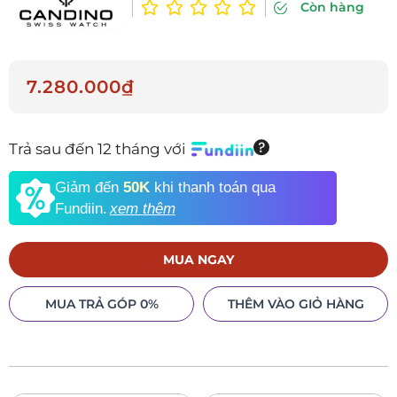
Còn hàng
7.280.000₫
Trả sau đến 12 tháng với
Giảm đến
50K
khi thanh toán qua
Fundiin.
xem thêm
MUA NGAY
MUA TRẢ GÓP 0%
THÊM VÀO GIỎ HÀNG