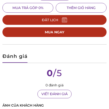
đua tạo ra những bộ máy phức tạp và đắt đỏ, các nhà sản
MUA TRẢ GÓP 0%
THÊM GIỎ HÀNG
xuất của Candino hướng đến phân khúc khách hàng phổ
thông, những người đang tìm kiếm những thiết kế đơn giản,
ĐẶT LỊCH
thanh lịch, dễ đeo và sử dụng mỗi ngày.
Chính bởi thế,
những mẫu đồng hồ của Candino
thường
MUA NGAY
không có quá nhiều tính năng, nhưng lại mang đến sự tin
cậy cao trong việc đếm giờ, với ngoại hình thanh lịch cùng
mức giá hợp lý.
Đánh giá
Có giá bán hấp dẫn nhưng trên Candino, người dùng vẫn sẽ
được trải nghiệm những vật liệu tiêu chuẩn của đồng hồ
0
/5
Thụy Sỹ, có thể kể đến như kính sapphire chống xước tuyệt
đối hay những bộ vỏ thép cứng chắc được tạo nên từ thép
0 đánh giá
không gỉ 316L.
VIẾT ĐÁNH GIÁ
ẢNH CỦA KHÁCH HÀNG