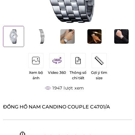
Xem bộ
Video 360
Thông số
Gợi ý tìm
ảnh
chi tiết
size
1947 lượt xem
ĐỒNG HỒ NAM CANDINO COUPLE C4701/A