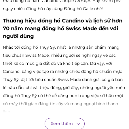
mẫu đồng hồ nam Candino Couple C4701/A. Hãy khám phá
ngay chiếc đồng hồ này cùng Đồng hồ Galle nhé!
Thương hiệu đồng hồ Candino và lịch sử hơn
70 năm mang đồng hồ Swiss Made đến với
người dùng
Nhắc tới đồng hồ Thụy Sỹ, nhất là những sản phẩm mang
tiêu chuẩn Swiss Made, nhiều người sẽ nghĩ ngay về các
thiết kế có mức giá đắt đỏ và khó tiếp cận. Dù vậy, với
Candino, bằng việc tạo ra những chiếc đồng hồ chuẩn mực
Thụy Sỹ, đạt tới tiêu chuẩn Swiss Made danh giá, có giá bán
lẻ hấp dẫn, chỉ vài triệu đồng, giờ đây, những người yêu mến
đồng hồ Thụy Sỹ có thể dễ dàng hơn trong việc sở hữu một
cỗ máy thời gian đáng tin cậy và mang ngoại hình thanh
lịch.
Được thành lập tại Bienne, Thụy Sỹ từ năm 1947, thay vì chạy
Xem thêm