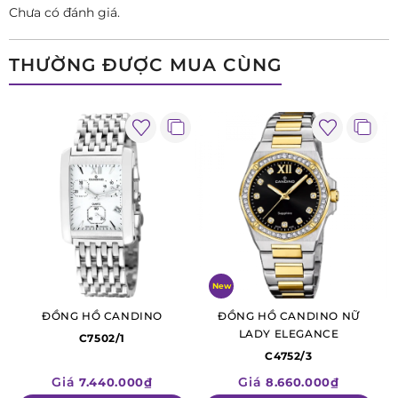
Chưa có đánh giá.
THƯỜNG ĐƯỢC MUA CÙNG
New
ĐỒNG HỒ CANDINO
ĐỒNG HỒ CANDINO NỮ
LADY ELEGANCE
C7502/1
Tại Việt Nam, thương hiệu Candino được phân phối chính
C4752/3
hãng bởi công ty Phân phối Sản phẩm Cao cấp LPD, tiền
Giá
Giá
7.440.000₫
8.660.000₫