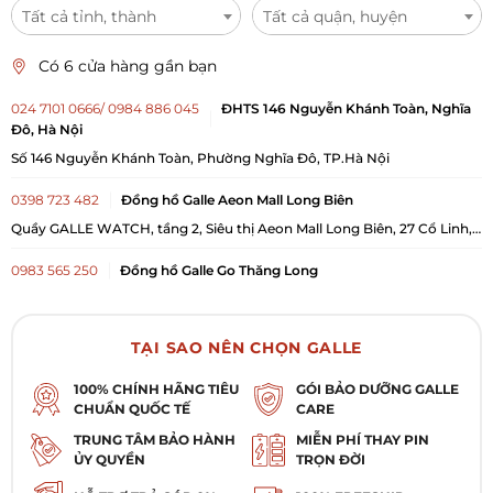
Tất cả tỉnh, thành
Tất cả quận, huyện
Có 6 cửa hàng gần bạn
024 7101 0666/ 0984 886 045
ĐHTS 146 Nguyễn Khánh Toàn, Nghĩa
Đô, Hà Nội
Số 146 Nguyễn Khánh Toàn, Phường Nghĩa Đô, TP.Hà Nội
0398 723 482
Đồng hồ Galle Aeon Mall Long Biên
Quầy GALLE WATCH, tầng 2, Siêu thị Aeon Mall Long Biên, 27 Cổ Linh,
Phường Long Biên, TP Hà Nội
0983 565 250
Đồng hồ Galle Go Thăng Long
Tầng 1, Go! Thăng Long, 222 Trần Duy Hưng, Phường Yên Hòa, TP Hà
Nội
0983 692 275
Đồng hồ Galle Lotte Liễu Giai
TẠI SAO NÊN CHỌN GALLE
54 Liễu Giai, Phường Giảng Võ, TP Hà Nội
100% CHÍNH HÃNG TIÊU
GÓI BẢO DƯỠNG GALLE
CHUẨN QUỐC TẾ
CARE
028 6290 6634
Đồng hồ Galle 505 Lê Văn Sỹ, Tân Sơn Hòa, TP.HCM
505 Lê Văn Sỹ, Phường Tân Sơn Hòa, TP. Hồ Chí Minh
TRUNG TÂM BẢO HÀNH
MIỄN PHÍ THAY PIN
ỦY QUYỀN
TRỌN ĐỜI
0984 884 132
Đồng hồ Galle 335 Lê Duẩn, Thanh Khê, Đà Nẵng