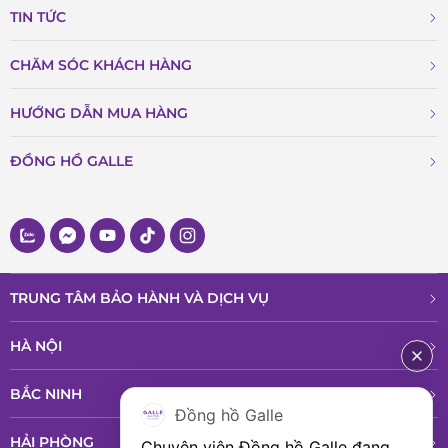
TIN TỨC
CHĂM SÓC KHÁCH HÀNG
HƯỚNG DẪN MUA HÀNG
ĐỒNG HỒ GALLE
TRUNG TÂM BẢO HÀNH VÀ DỊCH VỤ
HÀ NỘI
BẮC NINH
ĐỒNG HỒ NAM CERTINA C029.426.11.091.60
Đồng hồ Galle
Đường kính mặt số của C029.426.11.091.60 là 41mm. Đây có
HẢI PHÒNG
Chuyên viên Đồng hồ Galle đang 