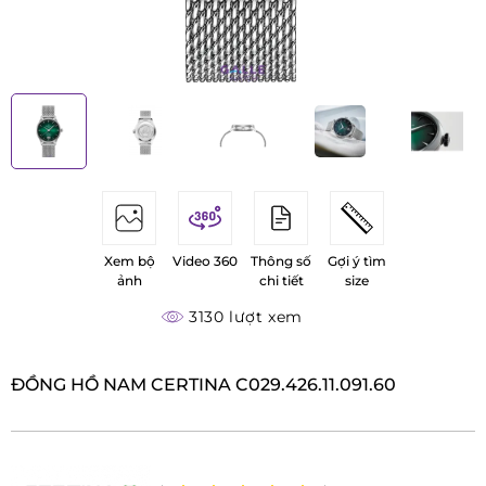
Xem bộ
Video 360
Thông số
Gợi ý tìm
ảnh
chi tiết
size
3130 lượt xem
ĐỒNG HỒ NAM CERTINA C029.426.11.091.60