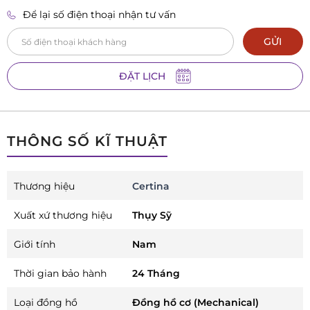
Để lại số điện thoại nhận tư vấn
0984 879 016
Đồng hồ Galle Vincom Bắc Ninh
L1-K1 TTTM Vincom Plaza Lý Thái Tổ, Phường Kinh Bắc, TP. Bắc Ninh,
GỬI
Tỉnh Bắc Ninh
ĐẶT LỊCH
THÔNG SỐ KĨ THUẬT
Thương hiệu
Certina
Xuất xứ thương hiệu
Thụy Sỹ
Giới tính
Nam
Thời gian bảo hành
24 Tháng
Loại đồng hồ
Đồng hồ cơ (Mechanical)