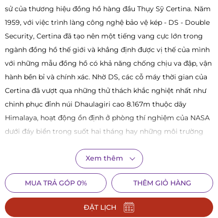
sử của thương hiệu đồng hồ hàng đầu Thụy Sỹ Certina. Năm
1959, với việc trình làng công nghệ bảo vệ kép - DS - Double
Security, Certina đã tạo nên một tiếng vang cực lớn trong
ngành đồng hồ thế giới và khẳng định được vị thế của mình
với những mẫu đồng hồ có khả năng chống chịu va đập, vận
hành bền bỉ và chính xác. Nhờ DS, các cỗ máy thời gian của
Certina đã vượt qua những thử thách khắc nghiệt nhất như
chinh phục đỉnh núi Dhaulagiri cao 8.167m thuộc dãy
Himalaya, hoạt động ổn định ở phòng thí nghiệm của NASA
dưới đáy biển trong suốt hai tháng hay những môi trường
khó khăn nhất. Nói không ngoa, DS chính là linh hồn của
Xem thêm
Certina và các dòng sản phẩm tới từ thương hiệu này cũng
được bắt đầu với dòng chữ DS này.
MUA TRẢ GÓP 0%
THÊM GIỎ HÀNG
Và để kỷ niệm 60 năm ngày ra đời của công nghệ DS-Double
Security, Certina đã trình làng phiên bản đồng hồ đặc biệt
ĐẶT LỊCH