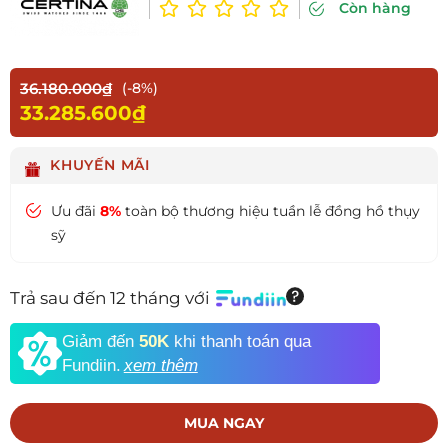
Còn hàng
36.180.000₫
(-8%)
33.285.600₫
KHUYẾN MÃI
Ưu đãi
8%
toàn bộ thương hiệu tuần lễ đồng hồ thụy
sỹ
Trả sau đến 12 tháng với
Giảm đến
50K
khi thanh toán qua
Fundiin.
xem thêm
MUA NGAY