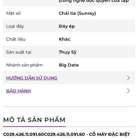
(công nghệ độc quyền của tập
Mặt số
Chải tia (Sunray)
Loại đáy
Đáy ép
Chất liệu
Khác
Sản xuất tại
Thụy Sỹ
Nhánh sản phẩm
Big Date
HƯỚNG DẪN SỬ DỤNG
BẢO HÀNH
MÔ TẢ SẢN PHẨM
C029.426.11.091.60C029.426.11.091.60 - CỖ MÁY ĐẶC BIỆT