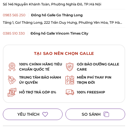
Số 146 Nguyễn Khánh Toàn, Phường Nghĩa Đô, TP.Hà Nội
0983 565 250
Đồng hồ Galle Go Thăng Long
Tầng 1, Go! Thăng Long, 222 Trần Duy Hưng, Phường Yên Hòa, TP Hà
Nội
0385 510 330
Đồng hồ Galle Vincom Times City
B1, Đ1/K4, TTTM Times City, Số 458 Minh Khai, Phường Vĩnh Tuy, TP Hà
Nội
028 6290 6634
Đồng hồ Galle 505 Lê Văn Sỹ, Tân Sơn Hòa, TP.HCM
TẠI SAO NÊN CHỌN GALLE
505 Lê Văn Sỹ, Phường Tân Sơn Hòa, TP. Hồ Chí Minh
100% CHÍNH HÃNG TIÊU
GÓI BẢO DƯỠNG GALLE
CHUẨN QUỐC TẾ
CARE
028 3929 0685
Đồng hồ Galle 393 Điện Biên Phủ, Phường Bàn Cờ,
TP. Hồ Chí Minh
TRUNG TÂM BẢO HÀNH
MIỄN PHÍ THAY PIN
ỦY QUYỀN
TRỌN ĐỜI
393 Điện Biên Phủ, Phường Bàn Cờ, TP. Hồ Chí Minh
HỖ TRỢ TRẢ GÓP 0%
100% FREESHIP
028 3987 7729
Đồng hồ Galle 102 Quang Trung, Gò Vấp, TP. HCM
102 Quang Trung, Phường Gò Vấp, TP. Hồ Chí Minh
0984 909 675
Đồng hồ Galle 5 Nguyễn Đức Cảnh, Lê Chân, Hải
YÊU THÍCH
SO SÁNH
Phòng
Số 5 Nguyễn Đức Cảnh, Phường Lê Chân, TP Hải Phòng