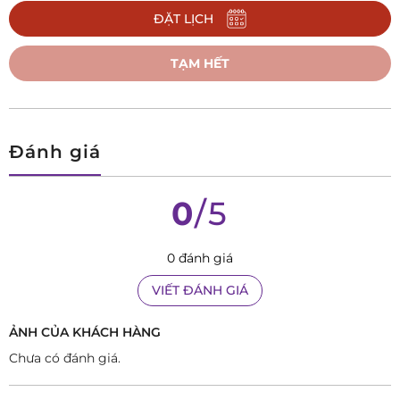
ĐẶT LỊCH
vàng hồng 18K không chỉ mang đến vẻ đẹp sang trọng mà
còn đảm bảo độ bền bỉ cho đồng hồ.
TẠM HẾT
Chức năng đa dạng:
GBK9238N-211 sở hữu đầy đủ các chức
năng cần thiết của một chiếc đồng hồ cao cấp: Giờ, phút,
Đánh giá
giây, lịch thứ, ngày, và khả năng chịu nước 5 ATM (50 mét).
Nhờ vậy, bạn có thể tự tin sử dụng đồng hồ trong mọi hoạt
0
/5
động hàng ngày.
Biểu tượng đẳng cấp:
Ernest Borel GBK9238N-211 không
0 đánh giá
chỉ là một chiếc đồng hồ, mà còn là biểu tượng cho đẳng
VIẾT ĐÁNH GIÁ
cấp và phong cách của người sở hữu. Sở hữu GBK9238N-
ẢNH CỦA KHÁCH HÀNG
211, bạn sẽ khẳng định vị thế và sự tinh tế của bản thân
Chưa có đánh giá.
trong mọi hoàn cảnh.