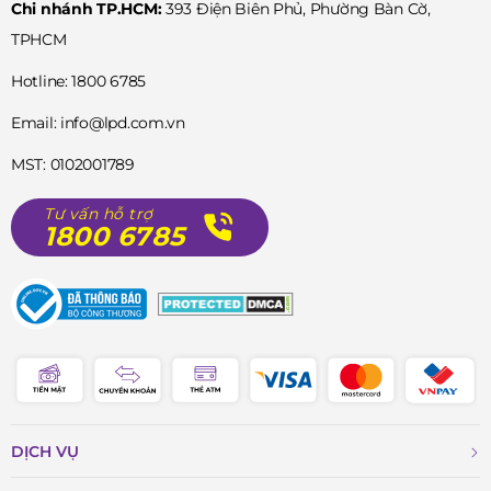
Chi nhánh TP.HCM:
393 Điện Biên Phủ, Phường Bàn Cờ,
Thép không gỉ 316L mạ vàng hồng sang trọng.
TPHCM
Niềng bezel cố định mạ vàng hồng.
Hotline: 1800 6785
Nút chỉnh giờ mạ vàng hồng với logo Ernest Borel tinh
Email: info@lpd.com.vn
tế.
MST: 0102001789
Đáy kính phô diễn bộ máy Automatic mạ Rhodium được
Tư vấn hỗ trợ
1800 6785
trang trí với họa tiết Cotes de Geneve (vân sọc Geneva)
và vít xanh tinh tế.
Dây đeo:
Dây kim cao cấp với khóa bấm tiện lợi.
DỊCH VỤ
Kích thước: