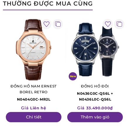
THƯỜNG ĐƯỢC MUA CÙNG
New
ĐỒNG HỒ NAM ERNEST
ĐỒNG HỒ ĐÔI
BOREL RETRO
N0436G0C-QS6L +
N0404G0C-MR2L
N0436L0C-QS6L
Giá
Giá
Liên hệ
33.490.000₫
Chi tiết
Thêm vào giỏ