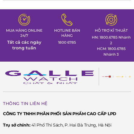
Ảnh đồng hồ Ernest Borel GBK9238N-211
2. Đánh giá chi tiết về Ernest Borel GBK9238N-211:
MUA HÀNG ONLINE
HOTLINE BÁN
HỖ TRỢ KĨ THUẬT
Mặt số:
24/7
HÀNG
HN: 1800.6785 Nhánh
Tất cả các ngày
1800 6785
2
trong tuần
HCM: 1800.6785
Mặt số trắng thanh lịch với 12 viên kim cương tự nhiên
Nhánh 3
lấp lánh tạo điểm nhấn.
Kim dạng Dauphine mạ vàng hồng sắc nét.
Kim retrograde (kim hồi ngược) chỉ ngày độc đáo ở góc
3 giờ.
THÔNG TIN LIÊN HỆ
Kim chỉ trữ cót góc 6 giờ tiện lợi.
CÔNG TY TNHH PHÂN PHỐI SẢN PHẨM CAO CẤP LPD
Trụ sở chính:
41 Phố Thi Sách, P. Hai Bà Trưng, Hà Nội
Khung vỏ: