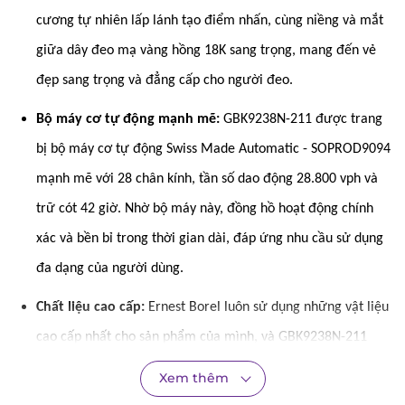
cương tự nhiên lấp lánh tạo điểm nhấn, cùng niềng và mắt
giữa dây đeo mạ vàng hồng 18K sang trọng, mang đến vẻ
đẹp sang trọng và đẳng cấp cho người đeo.
Bộ máy cơ tự động mạnh mẽ:
GBK9238N-211 được trang
bị bộ máy cơ tự động Swiss Made Automatic - SOPROD9094
mạnh mẽ với 28 chân kính, tần số dao động 28.800 vph và
trữ cót 42 giờ. Nhờ bộ máy này, đồng hồ hoạt động chính
xác và bền bỉ trong thời gian dài, đáp ứng nhu cầu sử dụng
đa dạng của người dùng.
Chất liệu cao cấp:
Ernest Borel luôn sử dụng những vật liệu
cao cấp nhất cho sản phẩm của mình, và GBK9238N-211
cũng không ngoại lệ. Mặt kính Sapphire chống xước, chống
Xem thêm
phản quang bảo vệ mặt số hiệu quả. Thép không gỉ 316L mạ