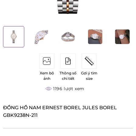
Xem bộ
Thông số
Gợi ý tìm
ảnh
chi tiết
size
1196 lượt xem
ĐỒNG HỒ NAM ERNEST BOREL JULES BOREL
GBK9238N-211