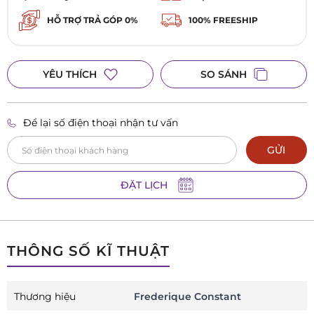
HỖ TRỢ TRẢ GÓP 0%
100% FREESHIP
YÊU THÍCH
SO SÁNH
Để lại số điện thoại nhận tư vấn
GỬI
ĐẶT LỊCH
THÔNG SỐ KĨ THUẬT
Thương hiệu
Frederique Constant