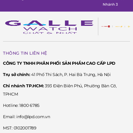
FC-303S4C26.
Nhánh 3
Đánh giá chi tiết Frederique Constant FC-
303S4C26
THÔNG TIN LIÊN HỆ
CÔNG TY TNHH PHÂN PHỐI SẢN PHẨM CAO CẤP LPD
Trụ sở chính:
41 Phố Thi Sách, P. Hai Bà Trưng, Hà Nội
Chi nhánh TP.HCM:
393 Điện Biên Phủ, Phường Bàn Cờ,
TPHCM
Hotline: 1800 6785
Email: info@lpd.com.vn
MST: 0102001789