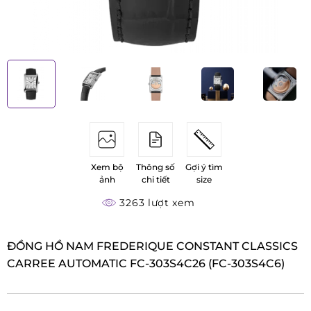
Xem bộ
Thông số
Gợi ý tìm
ảnh
chi tiết
size
3263 lượt xem
ĐỒNG HỒ NAM FREDERIQUE CONSTANT CLASSICS
CARREE AUTOMATIC FC-303S4C26 (FC-303S4C6)