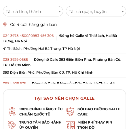
Tất cả tỉnh, thành
Tất cả quận, huyện
Có 4 cửa hàng gần bạn
024 3978 4500/ 0983 456 306
Đồng hồ Galle 41 Thi Sách, Hai Bà
Trưng, Hà Nội
41 Thi Sách, Phường Hai Bà Trưng, TP Hà Nội
028 3929 0685
Đồng hồ Galle 393 Điện Biên Phủ, Phường Bàn Cờ,
TP. Hồ Chí Minh
393 Điện Biên Phủ, Phường Bàn Cờ, TP. Hồ Chí Minh
0984 909 675
Đồng hồ Galle 5 Nguyễn Đức Cảnh, Lê Chân, Hải
Phòng
Số 5 Nguyễn Đức Cảnh, Phường Lê Chân, TP Hải Phòng
TẠI SAO NÊN CHỌN GALLE
0984 884 132
Đồng hồ Galle 335 Lê Duẩn, Thanh Khê, Đà Nẵng
100% CHÍNH HÃNG TIÊU
GÓI BẢO DƯỠNG GALLE
CHUẨN QUỐC TẾ
CARE
335 Lê Duẩn , Phường Thanh Khê, TP Đà Nẵng
TRUNG TÂM BẢO HÀNH
MIỄN PHÍ THAY PIN
ỦY QUYỀN
TRỌN ĐỜI