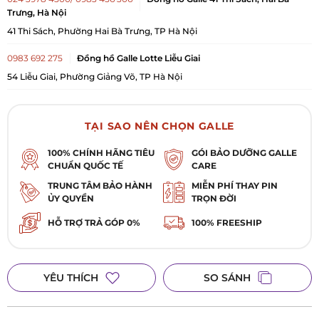
Trưng, Hà Nội
41 Thi Sách, Phường Hai Bà Trưng, TP Hà Nội
0983 692 275
Đồng hồ Galle Lotte Liễu Giai
54 Liễu Giai, Phường Giảng Võ, TP Hà Nội
TẠI SAO NÊN CHỌN GALLE
100% CHÍNH HÃNG TIÊU
GÓI BẢO DƯỠNG GALLE
CHUẨN QUỐC TẾ
CARE
TRUNG TÂM BẢO HÀNH
MIỄN PHÍ THAY PIN
ỦY QUYỀN
TRỌN ĐỜI
HỖ TRỢ TRẢ GÓP 0%
100% FREESHIP
YÊU THÍCH
SO SÁNH