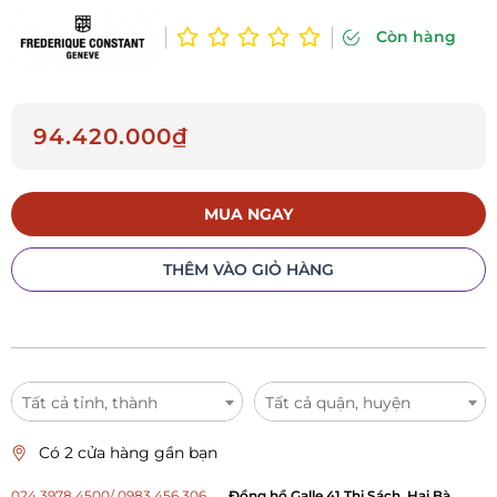
Còn hàng
94.420.000₫
MUA NGAY
THÊM VÀO GIỎ HÀNG
Tất cả tỉnh, thành
Tất cả quận, huyện
Có 2 cửa hàng gần bạn
024 3978 4500/ 0983 456 306
Đồng hồ Galle 41 Thi Sách, Hai Bà