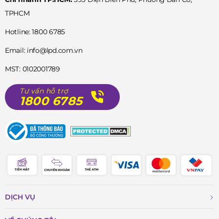
tưởng cho cổ tay đàn ông châu Á, được làm bằng
TPHCM
thép không gỉ sáng bóng, mang lại vẻ sang trọng
Hotline: 1800 6785
và bền bỉ. Độ dày 10.67mm tạo cảm giác vừa vặn,
thoải mái khi đeo.
Email: info@lpd.com.vn
Mặt số màu bạc được trang trí bằng các chữ số La
MST: 0102001789
Mã màu đen, tạo nên sự tương phản rõ nét, giúp dễ
Tư vấn hỗ trợ
dàng quan sát thời gian. Kim đồng hồ thanh mảnh,
1800 6785
được thiết kế tinh tế, di chuyển nhịp nhàng trên mặt
số.
Dây đeo bằng da bê cao cấp, mềm mại và ôm tay,
kết hợp cùng khóa cài cổ điển, mang lại cảm giác
thoải mái và lịch lãm.
Kính sapphire chống xước bảo vệ mặt số khỏi
DỊCH VỤ
những va chạm không mong muốn, giữ cho chiếc
đồng hồ luôn sáng bóng như mới.