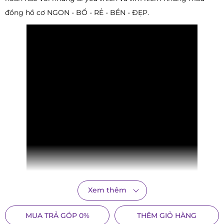
đồng hồ cơ NGON - BỔ - RẺ - BỀN - ĐẸP.
Xem thêm
Orient có 2 dòng sản phẩm chính là Orient dành cho phân
khúc tầm trung và
Orient Star
dành cho phân khúc sản
MUA TRẢ GÓP 0%
THÊM GIỎ HÀNG
phẩm cao cấp. Nếu những chiếc
Orient Star
có giá từ 12 triệu