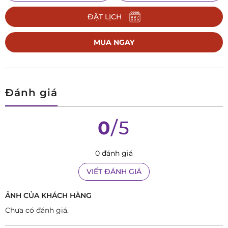
đến hơn 50 triệu, thì dòng Orient thường lại mang tới những
ĐẶT LỊCH
cỗ máy thời gian tốt và đẹp nhất trong tầm giá dưới 10 triệu
đồng. Với số lượng hàng trăm thiết kế khác nhau và cập nhật
MUA NGAY
mẫu mới hàng năm, Orient phù hợp và đáp ứng nhu cầu của
rất nhiều đối tượng người dùng.
Là phiên bản kỷ niệm 70 năm thành lập thương hiệu Orient
Đánh giá
Star,
RE-AV0B02Y00B
chắc chắn sẽ không làm giới hâm mộ
thất vọng. Mang những đặc điểm nổi bật vốn có của chiếc
0
/5
Layered Skeleton, RE-AV0B02Y00B gây ấn tượng bởi thiết kế
lạ mắt với dial chia 2 phần, 1 phần màu nâu với vân lá liễu, 1
0 đánh giá
phần màu xanh có lộ máy tinh tế. Được lấy cảm hứng từ
nghệ thuật dệt truyền thống và ngành thiết kế thời trang,
VIẾT ĐÁNH GIÁ
thiết kế mặt số lộ cơ độc đáo phô diễn chuyển động của
ẢNH CỦA KHÁCH HÀNG
những cỗ máy tự động do Orient phát triển, kết hợp với dial
Chưa có đánh giá.
được tạo nên bởi những lớp cắt xếp đặt lên nhau, giống như