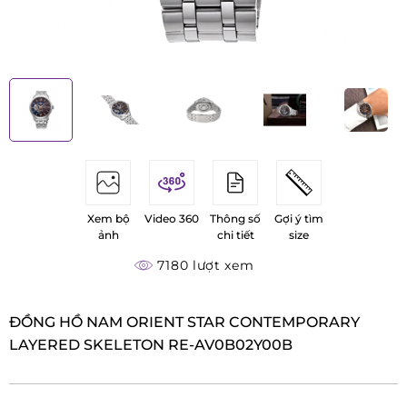
Xem bộ
Video 360
Thông số
Gợi ý tìm
ảnh
chi tiết
size
7180 lượt xem
ĐỒNG HỒ NAM ORIENT STAR CONTEMPORARY
LAYERED SKELETON RE-AV0B02Y00B