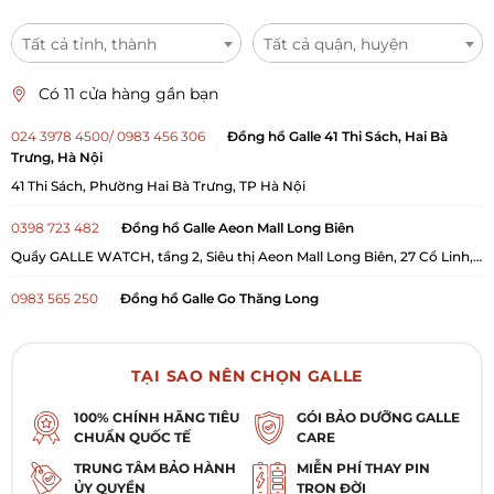
Tất cả tỉnh, thành
Tất cả quận, huyện
Có 11 cửa hàng gần bạn
024 3978 4500/ 0983 456 306
Đồng hồ Galle 41 Thi Sách, Hai Bà
Trưng, Hà Nội
41 Thi Sách, Phường Hai Bà Trưng, TP Hà Nội
0398 723 482
Đồng hồ Galle Aeon Mall Long Biên
Quầy GALLE WATCH, tầng 2, Siêu thị Aeon Mall Long Biên, 27 Cổ Linh,
Phường Long Biên, TP Hà Nội
0983 565 250
Đồng hồ Galle Go Thăng Long
Tầng 1, Go! Thăng Long, 222 Trần Duy Hưng, Phường Yên Hòa, TP Hà
Nội
0983 692 275
Đồng hồ Galle Lotte Liễu Giai
TẠI SAO NÊN CHỌN GALLE
54 Liễu Giai, Phường Giảng Võ, TP Hà Nội
100% CHÍNH HÃNG TIÊU
GÓI BẢO DƯỠNG GALLE
CHUẨN QUỐC TẾ
CARE
0358 370 330
Đồng hồ Galle Vincom Royal City
Gian hàng B1-R5-K12, tầng B1 của TTTM Vincom, Tòa nhà Vincom Mega
TRUNG TÂM BẢO HÀNH
MIỄN PHÍ THAY PIN
Mall Royal City, 72A Nguyễn Trãi, Phường Khương Đình, TP Hà Nội
ỦY QUYỀN
TRỌN ĐỜI