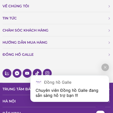
VỀ CHÚNG TÔI
TIN TỨC
CHĂM SÓC KHÁCH HÀNG
HƯỚNG DẪN MUA HÀNG
ĐỒNG HỒ GALLE
Đồng hồ Galle
TRUNG TÂM BẢO HÀNH VÀ DỊCH VỤ
Chuyên viên Đồng hồ Galle đang 
sẵn sàng hỗ trợ bạn !!!
HÀ NỘI