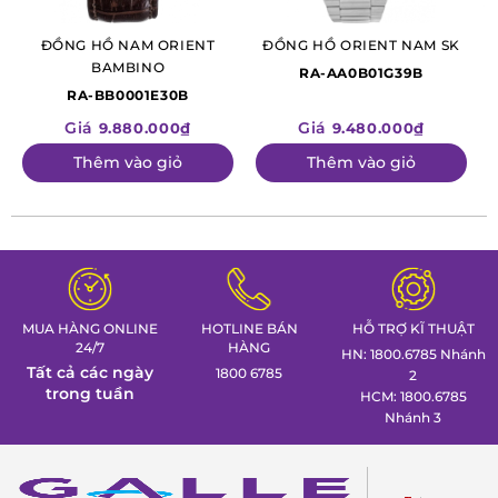
ĐỒNG HỒ NAM ORIENT
ĐỒNG HỒ ORIENT NAM SK
BAMBINO
RA-AA0B01G39B
RA-BB0001E30B
Giá
Giá
9.880.000₫
9.480.000₫
Thêm vào giỏ
Thêm vào giỏ
MUA HÀNG ONLINE
HOTLINE BÁN
HỖ TRỢ KĨ THUẬT
24/7
HÀNG
HN: 1800.6785 Nhánh
Tất cả các ngày
1800 6785
2
trong tuần
HCM: 1800.6785
Nhánh 3