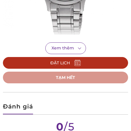
Xem thêm
RF-QD0012S10B
là mẫu đồng hồ mang phong cách thanh
lịch và tối giản dành cho các chàng trai. Orient trang bị cho
ĐẶT LỊCH
RF-QD0012S10B bộ vỏ làm từ thép không gỉ bền bỉ và sáng
TẠM HẾT
bóng. Mặt số đồng hồ có đường kính 39mm dễ dàng lên tay
mọi khách hàng, kể cả những anh chàng thư sinh với cổ tay
nhỏ. Trên dial này, Orient chỉ giữ lại bộ kim và cọc số dạng
vạch nhỏ đơn giản, dễ nhìn, cùng với đó là ô cửa sổ lịch ngày
Đánh giá
góc 3h. Nhờ đó, việc theo dõi thời gian trên RF-QD0012S10B
rất dễ dàng và thoáng mắt.
0
/5
Cung cấp năng lượng cho
RF-QD0012S10B
là cỗ máy điện tử