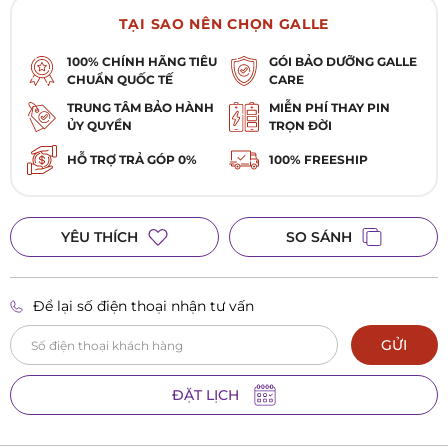
TẠI SAO NÊN CHỌN GALLE
100% CHÍNH HÃNG TIÊU
GÓI BẢO DƯỠNG GALLE
CHUẨN QUỐC TẾ
CARE
TRUNG TÂM BẢO HÀNH
MIỄN PHÍ THAY PIN
ỦY QUYỀN
TRỌN ĐỜI
HỖ TRỢ TRẢ GÓP 0%
100% FREESHIP
YÊU THÍCH
SO SÁNH
Để lại số điện thoại nhận tư vấn
GỬI
ĐẶT LỊCH