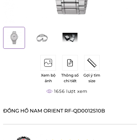
Xem bộ
Thông số
Gợi ý tìm
ảnh
chi tiết
size
1656 lượt xem
ĐỒNG HỒ NAM ORIENT RF-QD0012S10B