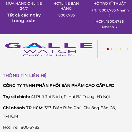
MUA HÀNG ONLINE
HOTLINE BÁN
HỖ TRỢ KĨ THUẬT
24/7
HÀNG
HN: 1800.6785 Nhánh
Tất cả các ngày
1800 6785
2
trong tuần
HCM: 1800.6785
Nhánh 3
THÔNG TIN LIÊN HỆ
CÔNG TY TNHH PHÂN PHỐI SẢN PHẨM CAO CẤP LPD
Trụ sở chính:
41 Phố Thi Sách, P. Hai Bà Trưng, Hà Nội
Chi nhánh TP.HCM:
393 Điện Biên Phủ, Phường Bàn Cờ,
TPHCM
Hotline: 1800 6785