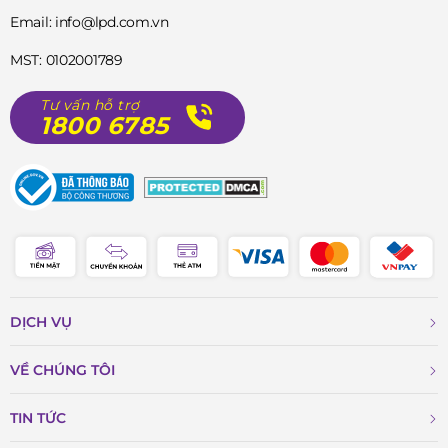
Email: info@lpd.com.vn
MST: 0102001789
Tư vấn hỗ trợ
1800 6785
DỊCH VỤ
VỀ CHÚNG TÔI
TIN TỨC