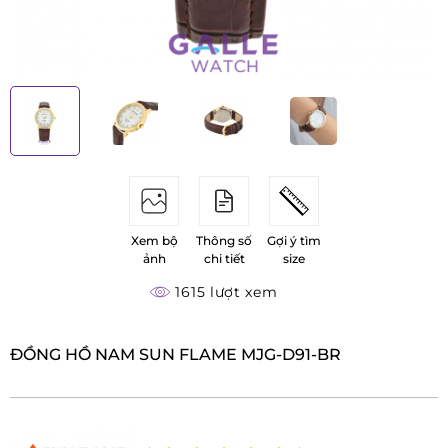
Xem bộ
Thông số
Gợi ý tìm
ảnh
chi tiết
size
1615 lượt xem
ĐỒNG HỒ NAM SUN FLAME MJG-D91-BR