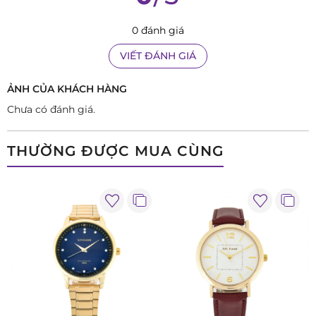
những đá nổi bật, có thể dễ dàng gây ấn tượng với người đối
diện ngay từ cái nhìn đầu tiên. Bộ kim chỉ giờ thanh mảnh,
0 đánh giá
được mạ vàng cùng tone chủ đạo, tạo nên một tổng thể hài
VIẾT ĐÁNH GIÁ
hoà cho MJG29-GG.
ẢNH CỦA KHÁCH HÀNG
Chưa có đánh giá.
THƯỜNG ĐƯỢC MUA CÙNG