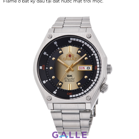
Flame ở bất kỳ đâu tại đất nước mặt trời mọc.