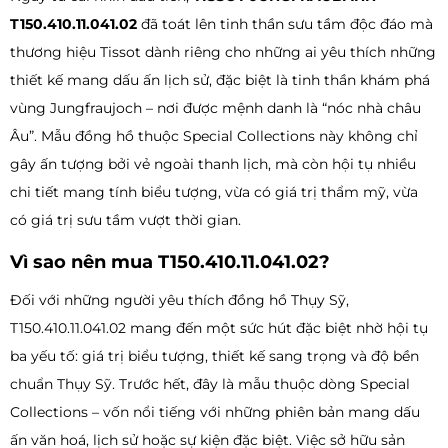
T150.410.11.041.02
đã toát lên tinh thần sưu tầm độc đáo mà
thương hiệu Tissot dành riêng cho những ai yêu thích những
thiết kế mang dấu ấn lịch sử, đặc biệt là tinh thần khám phá
vùng Jungfraujoch – nơi được mệnh danh là “nóc nhà châu
Âu”. Mẫu đồng hồ thuộc Special Collections này không chỉ
gây ấn tượng bởi vẻ ngoài thanh lịch, mà còn hội tụ nhiều
chi tiết mang tính biểu tượng, vừa có giá trị thẩm mỹ, vừa
có giá trị sưu tầm vượt thời gian.
Vì sao nên mua T150.410.11.041.02?
Đối với những người yêu thích đồng hồ Thụy Sỹ,
T150.410.11.041.02 mang đến một sức hút đặc biệt nhờ hội tụ
ba yếu tố: giá trị biểu tượng, thiết kế sang trọng và độ bền
chuẩn Thụy Sỹ. Trước hết, đây là mẫu thuộc dòng Special
Collections – vốn nổi tiếng với những phiên bản mang dấu
ấn văn hoá, lịch sử hoặc sự kiện đặc biệt. Việc sở hữu sản