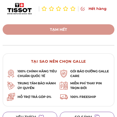
Hết hàng
TẠM HẾT
TẠI SAO NÊN CHỌN GALLE
100% CHÍNH HÃNG TIÊU
GÓI BẢO DƯỠNG GALLE
CHUẨN QUỐC TẾ
CARE
TRUNG TÂM BẢO HÀNH
MIỄN PHÍ THAY PIN
ỦY QUYỀN
TRỌN ĐỜI
HỖ TRỢ TRẢ GÓP 0%
100% FREESHIP
YÊU THÍCH
SO SÁNH