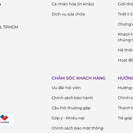
Cá nhân hóa (In khắc)
Giới thi
D
Dịch vụ sửa chữa
Triết lí
ười có niềm đam mê cháy bỏng với đồng hồ. Ngay từ
Chứng 
Cờ, TPHCM
 những chiếc đồng hồ không chỉ đơn thuần là vật dụng
Khách h
ang đậm dấu ấn cá nhân của người sở hữu.
chúng t
Hệ thố
hu cầu của nhiều đối tượng khách hàng khác nhau. Một
Hoạt độ
CHĂM SÓC KHÁCH HÀNG
HƯỚNG
hanh lịch, phù hợp với những người yêu thích sự đơn
Ưu đãi hội viên
Hướng 
Chính sách bảo hành
Chính s
ành cho những người yêu thích thể thao và các hoạt
Câu hỏi thường gặp
Thanh 
Góp ý - Khiếu nại
Trả góp
 phù hợp với những người theo đuổi phong cách thời
Chính sách bảo mật thông