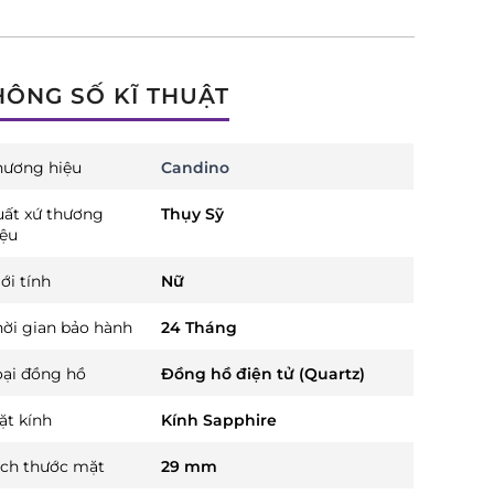
HÔNG SỐ KĨ THUẬT
hương hiệu
Candino
uất xứ thương
Thụy Sỹ
iệu
ới tính
Nữ
hời gian bảo hành
24 Tháng
oại đồng hồ
Đồng hồ điện tử (Quartz)
ặt kính
Kính Sapphire
ích thước mặt
29 mm