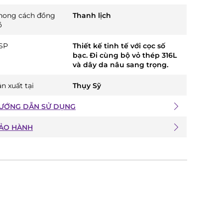
hong cách đồng
Thanh lịch
ồ
SP
Thiết kế tinh tế với cọc số
bạc. Đi cùng bộ vỏ thép 316L
và dây da nâu sang trọng.
n xuất tại
Thụy Sỹ
ƯỚNG DẪN SỬ DỤNG
ẢO HÀNH