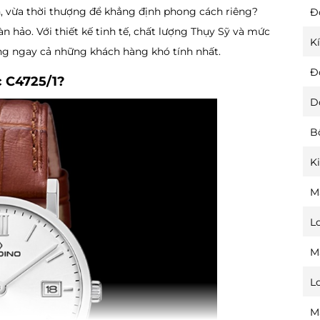
, vừa thời thượng để khẳng định phong cách riêng?
Đ
àn hảo. Với thiết kế tinh tế, chất lượng Thụy Sỹ và mức
K
òng ngay cả những khách hàng khó tính nhất.
Đ
c C4725/1?
D
B
K
M
L
M
L
M