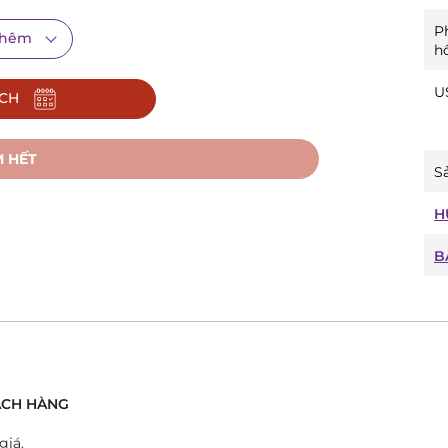
P
thêm
h
U
ỊCH
 HẾT
Sả
H
B
725/1
ồng hồ này sở hữu vẻ đẹp vượt thời gian với mặt số
chỉ giờ thanh mảnh. Thiết kế này dù đơn giản nhưng
́CH HÀNG
 cảnh, từ công sở đến những buổi tiệc tối.
giá.