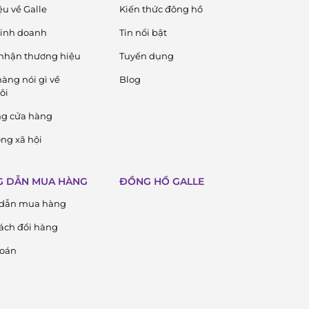
ệu về Galle
Kiến thức đông hồ
 kinh doanh
Tin nổi bật
nhận thương hiệu
Tuyển dụng
àng nói gì về
Blog
ôi
ng cửa hàng
ng xã hội
 DẪN MUA HÀNG
ĐỒNG HỒ GALLE
dẫn mua hàng
ách đổi hàng
toán