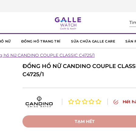
HỒ NỮ
ĐỒNG HỒ TRANG TRÍ
SỬA CHỮA GALLE CARE
SẢN 
g hồ Nữ CANDINO COUPLE CLASSIC C4725/1
ĐỒNG HỒ NỮ CANDINO COUPLE CLASS
C4725/1
Hết h
TẠM HẾT