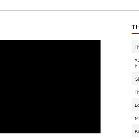
T
T
X
h
Gi
T
L
M
K