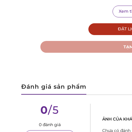
Xem 
ĐẶT L
TẠM
Đánh giá sản phẩm
C4
0
/5
Thiết kế cổ điển, trường tồn với thời gian:
Mẫu đ
tròn, các cọc số La Mã kết hợp cọc vạch và kim 
ẢNH CỦA KHA
không kém phần sang trọng, phù hợp với mọi hoàn
0 đánh giá
Chưa có đánh 