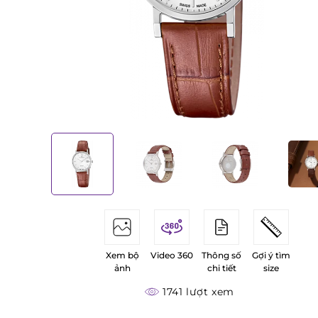
Xem bộ
Video 360
Thông số
Gợi ý tìm
ảnh
chi tiết
size
1741 lượt xem