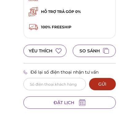
HỖ TRỢ TRẢ GÓP 0%
100% FREESHIP
YÊU THÍCH
SO SÁNH
Để lại số điện thoại nhận tư vấn
GỬI
ĐẶT LỊCH