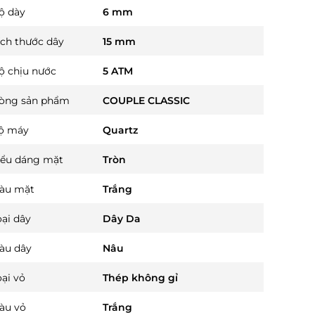
ộ dày
6 mm
ích thước dây
15 mm
ộ chịu nước
5 ATM
òng sản phẩm
COUPLE CLASSIC
ộ máy
Quartz
iểu dáng mặt
Tròn
àu mặt
Trắng
oại dây
Dây Da
àu dây
Nâu
oại vỏ
Thép không gỉ
àu vỏ
Trắng