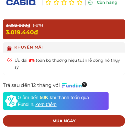
Còn hàng
3.282.000₫
(-8%)
3.019.440₫
KHUYẾN MÃI
Ưu đãi
8%
toàn bộ thương hiệu tuần lễ đồng hồ thụy
sỹ
Trả sau đến 12 tháng với
Giảm đến
50K
khi thanh toán qua
Fundiin.
xem thêm
MUA NGAY