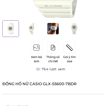
Xem bộ
Thông số
Gợi ý tìm
ảnh
chi tiết
size
764 lượt xem
ĐỒNG HỒ NỮ CASIO GLX-S5600-7BDR