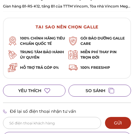
Gian hàng B1-R5-K12, tầng B1 của TTTM Vincom, Tòa nhà Vincom Mega
Mall Royal City, 72A Nguyễn Trãi, Phường Khương Đình, TP Hà Nội
TẠI SAO NÊN CHỌN GALLE
100% CHÍNH HÃNG TIÊU
GÓI BẢO DƯỠNG GALLE
CHUẨN QUỐC TẾ
CARE
TRUNG TÂM BẢO HÀNH
MIỄN PHÍ THAY PIN
ỦY QUYỀN
TRỌN ĐỜI
HỖ TRỢ TRẢ GÓP 0%
100% FREESHIP
YÊU THÍCH
SO SÁNH
Để lại số điện thoại nhận tư vấn
GỬI