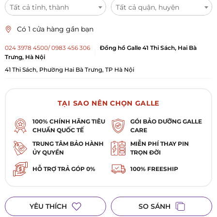
Tất cả tỉnh, thành
Tất cả quận, huyện
Có 1 cửa hàng gần bạn
024 3978 4500/ 0983 456 306
Đồng hồ Galle 41 Thi Sách, Hai Bà
Trưng, Hà Nội
41 Thi Sách, Phường Hai Bà Trưng, TP Hà Nội
TẠI SAO NÊN CHỌN GALLE
100% CHÍNH HÃNG TIÊU
GÓI BẢO DƯỠNG GALLE
CHUẨN QUỐC TẾ
CARE
TRUNG TÂM BẢO HÀNH
MIỄN PHÍ THAY PIN
ỦY QUYỀN
TRỌN ĐỜI
HỖ TRỢ TRẢ GÓP 0%
100% FREESHIP
YÊU THÍCH
SO SÁNH