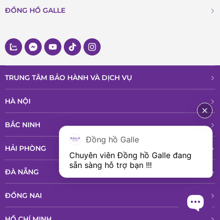
Giây
ĐỒNG HỒ GALLE
Ngày
Thứ
Những chức năng này giúp người dùng dễ dàng theo dõi
TRUNG TÂM BẢO HÀNH VÀ DỊCH VỤ
thời gian cũng như lịch trong ngày.
HÀ NỘI
BẮC NINH
Đồng hồ Galle
HẢI PHÒNG
Chuyên viên Đồng hồ Galle đang 
sẵn sàng hỗ trợ bạn !!!
ĐÀ NẴNG
ĐỒNG NAI
HỒ CHÍ MINH