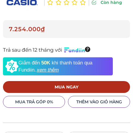
Còn hàng
7.254.000₫
Trả sau đến 12 tháng với
Giảm đến
50K
khi thanh toán qua
Fundiin.
xem thêm
MUA NGAY
MUA TRẢ GÓP 0%
THÊM VÀO GIỎ HÀNG