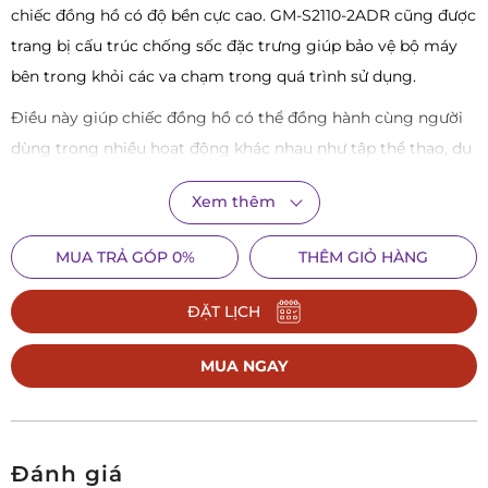
chiếc đồng hồ có độ bền cực cao. GM-S2110-2ADR cũng được
trang bị cấu trúc chống sốc đặc trưng giúp bảo vệ bộ máy
bên trong khỏi các va chạm trong quá trình sử dụng.
Điều này giúp chiếc đồng hồ có thể đồng hành cùng người
dùng trong nhiều hoạt động khác nhau như tập thể thao, du
lịch hay các hoạt động ngoài trời.
Xem thêm
Khả năng chống nước 20 ATM
Một ưu điểm lớn của mẫu đồng hồ này là khả năng chống
MUA TRẢ GÓP 0%
THÊM GIỎ HÀNG
nước lên đến 20 ATM. Điều này cho phép người dùng thoải
ĐẶT LỊCH
mái đeo đồng hồ khi:
Đi mưa
MUA NGAY
Rửa tay
Tắm
Đánh giá