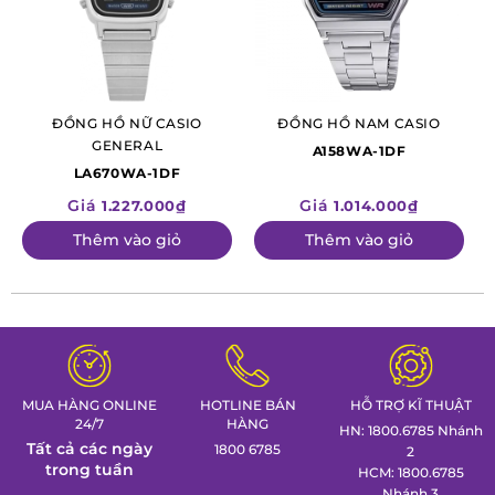
ĐỒNG HỒ NỮ CASIO
ĐỒNG HỒ NAM CASIO
GENERAL
A158WA-1DF
LA670WA-1DF
Giá
Giá
1.227.000₫
1.014.000₫
Thêm vào giỏ
Thêm vào giỏ
MUA HÀNG ONLINE
HOTLINE BÁN
HỖ TRỢ KĨ THUẬT
24/7
HÀNG
HN: 1800.6785 Nhánh
Tất cả các ngày
1800 6785
2
trong tuần
HCM: 1800.6785
Nhánh 3