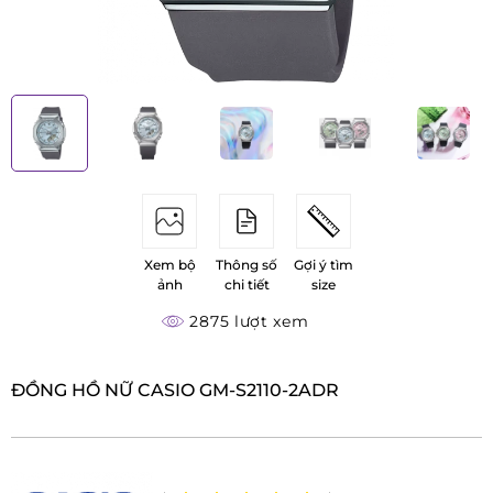
Xem bộ
Thông số
Gợi ý tìm
ảnh
chi tiết
size
2875 lượt xem
ĐỒNG HỒ NỮ CASIO GM-S2110-2ADR