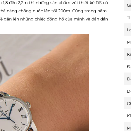
ao 1,8 đến 2,2m thì những sản phẩm với thiết kế DS có
Gi
i khả năng chống nước lên tới 200m. Cũng trong năm
T
 để gắn lên những chiếc đồng hồ của mình và dần dần
L
M
K
Đ
Đ
D
C
K
M