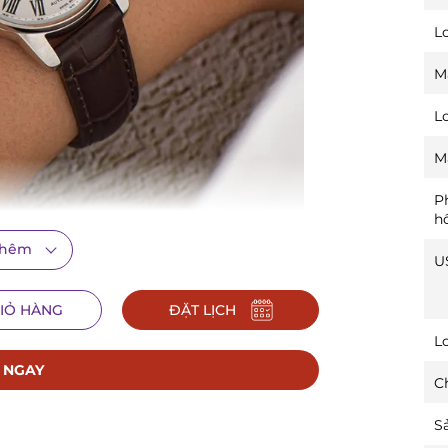
L
M
L
M
P
h
thêm
U
 đó là sự sáng tạo không giới hạn,
Certina
đã và đang
IỎ HÀNG
ĐẶT LỊCH
ới mộ điệu những mẫu đồng hồ với khả năng chịu áp lực
L
”.
 NGAY
Ch
tic 29mm,
C001.007.16.013.00
là cỗ máy thời gian có
ành tặng phái đẹp.
Sả