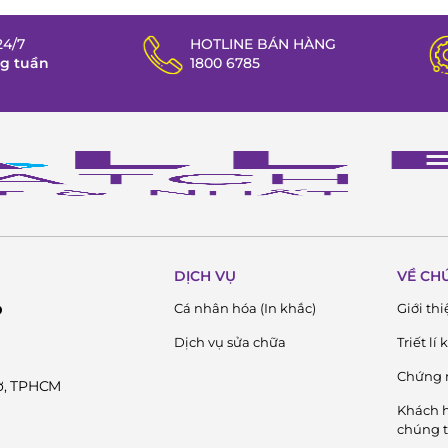
ĐỒNG HỒ CERTINA
4/7
HOTLINE BÁN HÀNG
HẠY NHẤT THẾ GIỚI
ng tuần
1800 6785
HƯƠNG HIỆU ĐỒNG HỒ CERTINA
HỌN MUA ĐỒNG HỒ
DỊCH VỤ
VỀ CH
Cá nhân hóa (In khắc)
Giới thi
D
Dịch vụ sửa chữa
Triết lí
Chứng 
Cờ, TPHCM
Khách h
chúng t