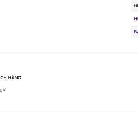
N
H
B
́CH HÀNG
giá.