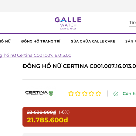
HỒ NỮ
ĐỒNG HỒ TRANG TRÍ
SỬA CHỮA GALLE CARE
SẢN 
 hồ nữ Certina C001.007.16.013.00
ĐỒNG HỒ NỮ CERTINA C001.007.16.013.
Còn 
23.680.000₫
(-8%)
21.785.600₫