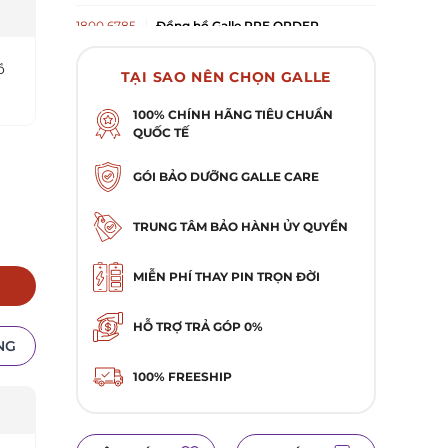
Long Biên, 27 Cổ Linh, Phường Long Biên, TP Hà
Nội
1800 6785
Đồng hồ Galle PRE ORDER
Số 146 Nguyễn Khánh Toàn, Phường Cầu Giấy,
TP.Hà Nội
ồ
TẠI SAO NÊN CHỌN GALLE
028 3987 7729
Đồng hồ Galle 102 Quang Trung,
Gò Vấp, TP. HCM
100% CHÍNH HÃNG TIÊU CHUẨN
QUỐC TẾ
102 Quang Trung, Phường Gò Vấp, TP. Hồ Chí
Minh
0984 884 132
Đồng hồ Galle 335 Lê Duẩn,
GÓI BẢO DƯỠNG GALLE CARE
Thanh Khê, Đà Nẵng
335 Lê Duẩn , Phường Thanh Khê, TP Đà Nẵng
TRUNG TÂM BẢO HÀNH ỦY QUYỀN
MIỄN PHÍ THAY PIN TRỌN ĐỜI
HỖ TRỢ TRẢ GÓP 0%
NG
100% FREESHIP