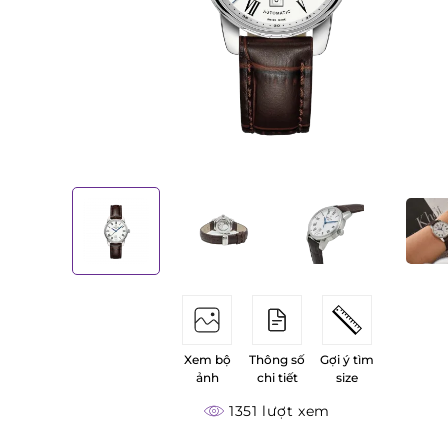
Xem bộ
Thông số
Gợi ý tìm
ảnh
chi tiết
size
1351 lượt xem