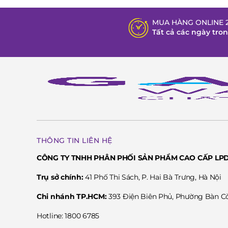
>>> Xem thêm:
GIỚI THIỆU LỊCH SỬ THƯƠNG HIỆU 
MUA HÀNG ONLINE 2
>>> Xem thêm:
TOP 5 MẪU ĐỒNG HỒ CERTINA BÁN C
Tất cả các ngày tro
>>> Xem thêm:
CÁC DÒNG SẢN PHẨM CHÍNH CỦA T
>>> Xem thêm:
NHỮNG LƯU Ý QUAN TRỌNG KHI C
THÔNG TIN LIÊN HỆ
CÔNG TY TNHH PHÂN PHỐI SẢN PHẨM CAO CẤP LP
Trụ sở chính:
41 Phố Thi Sách, P. Hai Bà Trưng, Hà Nội
Chi nhánh TP.HCM:
393 Điện Biên Phủ, Phường Bàn 
Hotline: 1800 6785