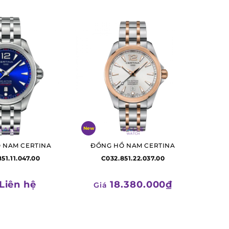
New
 NAM CERTINA
ĐỒNG HỒ NAM CERTINA
51.11.047.00
C032.851.22.037.00
Liên hệ
18.380.000₫
Giá