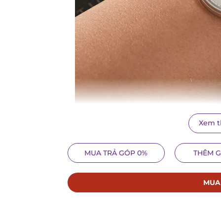
Xem 
Mang tinh thần thể thao lên mọi sản phẩm, đi kèm với
MUA TRẢ GÓP 0%
THÊM G
phá vỡ mọi kỷ lục của chính mình để đem lại cho gi
cực tốt, đúng với slogan “Go deep, go high, go higher
MUA
Nằm trong dòng sản phẩm DS Podium Lady Automa
kích thước nhỏ gọn và đậm chất nữ tính mà Certina d