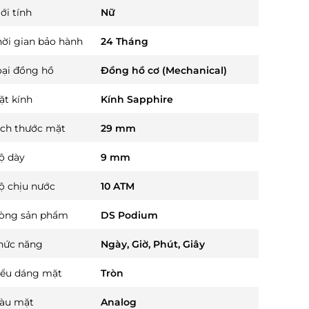
ới tính
Nữ
hời gian bảo hành
24 Tháng
oại đồng hồ
Đồng hồ cơ (Mechanical)
ặt kính
Kính Sapphire
ích thước mặt
29 mm
ộ dày
9 mm
ộ chịu nước
10 ATM
òng sản phẩm
DS Podium
hức năng
Ngày, Giờ, Phút, Giây
iểu dáng mặt
Tròn
àu mặt
Analog