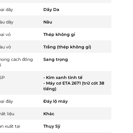
oại dây
Dây Da
àu dây
Nâu
oại vỏ
Thép không gỉ
àu vỏ
Trắng (thép không gỉ)
hong cách đồng
Sang trọng
ồ
SP
- Kim xanh tinh tế
- Máy cơ ETA 2671 (trữ cót 38
tiếng)
oại đáy
Đáy lộ máy
ất liệu
Khác
n xuất tại
Thụy Sỹ