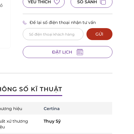
YÊU THÍCH
SO SÁNH
hồ
Để lại số điện thoại nhận tư vấn
GỬI
ĐẶT LỊCH
HÔNG SỐ KĨ THUẬT
hương hiệu
Certina
uất xứ thương
Thụy Sỹ
iệu