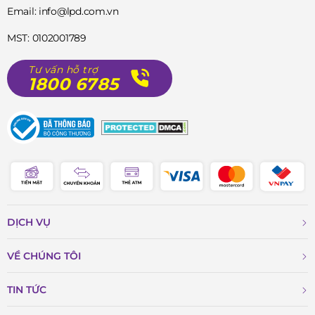
Email: info@lpd.com.vn
MST: 0102001789
Tư vấn hỗ trợ
1800 6785
DỊCH VỤ
VỀ CHÚNG TÔI
TIN TỨC