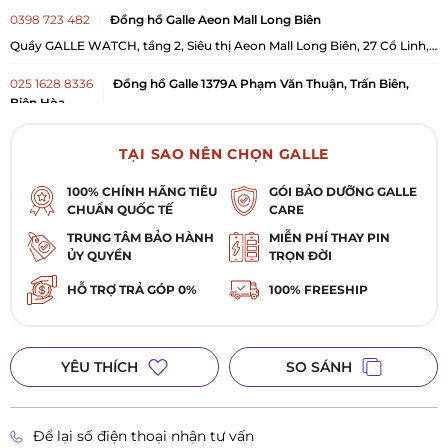
0398 723 482
Đồng hồ Galle Aeon Mall Long Biên
Quầy GALLE WATCH, tầng 2, Siêu thị Aeon Mall Long Biên, 27 Cổ Linh,
Phường Long Biên, TP Hà Nội
025 1628 8336
Đồng hồ Galle 1379A Phạm Văn Thuận, Trấn Biên,
Biên Hòa
1379A Phạm Văn Thuận, Phường Trấn Biên, TP. Biên Hòa, Đồng Nai
TẠI SAO NÊN CHỌN GALLE
0984 879 016
Đồng hồ Galle Vincom Bắc Ninh
100% CHÍNH HÃNG TIÊU
GÓI BẢO DƯỠNG GALLE
L1-K1 TTTM Vincom Plaza Lý Thái Tổ, Phường Kinh Bắc, TP. Bắc Ninh,
Tỉnh Bắc Ninh
CHUẨN QUỐC TẾ
CARE
0984 876 576
Đồng hồ Galle Aeon Mall Hà Đông
TRUNG TÂM BẢO HÀNH
MIỄN PHÍ THAY PIN
ỦY QUYỀN
TRỌN ĐỜI
Tổ dân phố Hoàng Văn Thụ, Phường Dương Nội, TP.Hà Nội
HỖ TRỢ TRẢ GÓP 0%
100% FREESHIP
YÊU THÍCH
SO SÁNH
Để lại số điện thoại nhận tư vấn