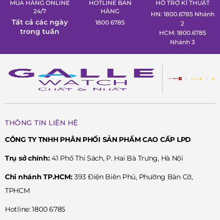
MUA HÀNG ONLINE
HOTLINE BÁN
HỖ TRỢ KĨ THUẬT
24/7
HÀNG
HN: 1800.6785 Nhánh
Tất cả các ngày
1800 6785
2
trong tuần
HCM: 1800.6785
Nhánh 3
THÔNG TIN LIÊN HỆ
CÔNG TY TNHH PHÂN PHỐI SẢN PHẨM CAO CẤP LPD
Trụ sở chính:
41 Phố Thi Sách, P. Hai Bà Trưng, Hà Nội
Chi nhánh TP.HCM:
393 Điện Biên Phủ, Phường Bàn Cờ,
TPHCM
Hotline: 1800 6785