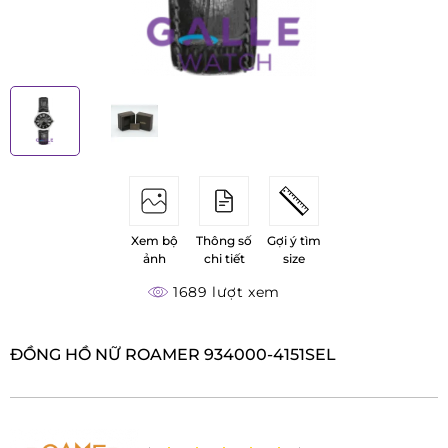
Xem bộ
Thông số
Gợi ý tìm
ảnh
chi tiết
size
1689 lượt xem
ĐỒNG HỒ NỮ ROAMER 934000-4151SEL