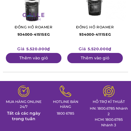
>>> Xem thêm:
Lịch sử thương hiệu đồng hồ Roamer
>>> Xem thêm:
Đánh giá đồng hồ Roamer 508822-495450 :
Khẳng định giá trị và đẳng cấp doanh nhân
ĐỒNG HỒ ROAMER
ĐỒNG HỒ ROAMER
934000-4151SEG
934000-4111SEG
Giá
Giá
5.520.000₫
5.520.000₫
Thêm vào giỏ
Thêm vào giỏ
MUA HÀNG ONLINE
HOTLINE BÁN
HỖ TRỢ KĨ THUẬT
24/7
HÀNG
HN: 1800.6785 Nhánh
Tất cả các ngày
1800 6785
2
trong tuần
HCM: 1800.6785
Nhánh 3