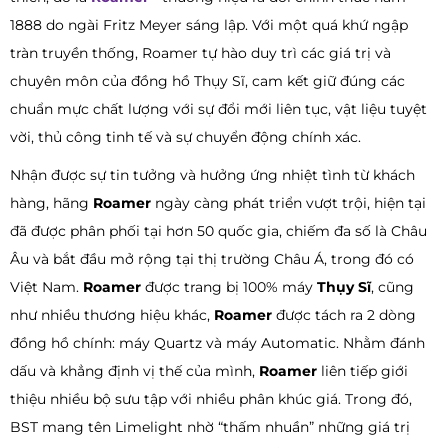
1888 do ngài Fritz Meyer sáng lập. Với một quá khứ ngập
tràn truyền thống, Roamer tự hào duy trì các giá trị và
chuyên môn của đồng hồ Thụy Sĩ, cam kết giữ đúng các
chuẩn mực chất lượng với sự đổi mới liên tục, vật liệu tuyệt
vời, thủ công tinh tế và sự chuyển động chính xác.
Nhận được sự tin tưởng và hưởng ứng nhiệt tình từ khách
hàng, hãng
Roamer
ngày càng phát triển vượt trội, hiện tại
đã được phân phối tại hơn 50 quốc gia, chiếm đa số là Châu
Âu và bắt đầu mở rộng tại thị trường Châu Á, trong đó có
Việt Nam.
Roamer
được trang bị 100% máy
Thụy Sĩ
, cũng
như nhiều thương hiệu khác,
Roamer
được tách ra 2 dòng
đồng hồ chính: máy Quartz và máy Automatic. Nhằm đánh
dấu và khẳng định vị thế của mình,
Roamer
liên tiếp giới
thiệu nhiều bộ sưu tập với nhiều phân khúc giá. Trong đó,
BST mang tên Limelight nhờ “thấm nhuần” những giá trị