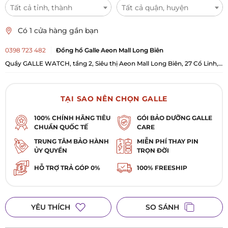
Tất cả tỉnh, thành
Tất cả quận, huyện
Có 1 cửa hàng gần bạn
0398 723 482
Đồng hồ Galle Aeon Mall Long Biên
Quầy GALLE WATCH, tầng 2, Siêu thị Aeon Mall Long Biên, 27 Cổ Linh,
Phường Long Biên, TP Hà Nội
TẠI SAO NÊN CHỌN GALLE
100% CHÍNH HÃNG TIÊU
GÓI BẢO DƯỠNG GALLE
CHUẨN QUỐC TẾ
CARE
TRUNG TÂM BẢO HÀNH
MIỄN PHÍ THAY PIN
ỦY QUYỀN
TRỌN ĐỜI
HỖ TRỢ TRẢ GÓP 0%
100% FREESHIP
YÊU THÍCH
SO SÁNH