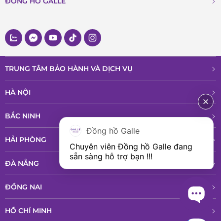
ĐỒNG HỒ GALLE
TRUNG TÂM BẢO HÀNH VÀ DỊCH VỤ
HÀ NỘI
BẮC NINH
Đồng hồ Galle
HẢI PHÒNG
Chuyên viên Đồng hồ Galle đang 
sẵn sàng hỗ trợ bạn !!!
ĐÀ NẴNG
ĐỒNG NAI
HỒ CHÍ MINH