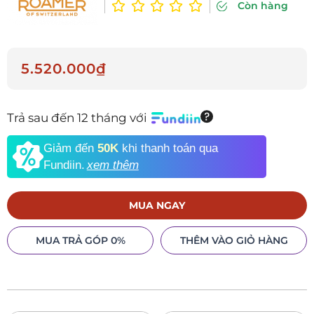
Còn hàng
5.520.000₫
Trả sau đến 12 tháng với
Giảm đến
50K
khi thanh toán qua
Fundiin.
xem thêm
MUA NGAY
MUA TRẢ GÓP 0%
THÊM VÀO GIỎ HÀNG