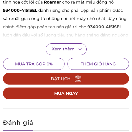
tinh hoa cốt lõi của
Roamer
cho ra mắt mẫu đồng hồ
934000-4151SEL
dành riêng cho phái đẹp. Sản phẩm được
sản xuất gia công từ những chi tiết máy nhỏ nhất, đây cũng
chính điểm góp phần tạo nên giá trị cho
934000-4151SEL
luôn dẫn đầu với số lượng tiêu thụ hàng tháng đáng ngưỡng
mộ.
Xem thêm
Trái tim của đồng hồ
934000-4151SEL
là bộ máy Ronda 762
trứ danh hoạt động chính xác cùng tuổi thọ pin lên tới 10
MUA TRẢ GÓP 0%
THÊM GIỎ HÀNG
năm. Tập trung vào thiết kế,
934000-4151SEL
gây ấn tượng
ĐẶT LỊCH
với người nhìn về khí chất hiện đại, thanh lịch và không kém
phần sang trọng. Sản phẩm với đường kính 28mm phù hợp
MUA NGAY
với cổ tay quý cô Châu Á. Khung vỏ sử dụng chất liệu thép
không gỉ 316L mạ màu bạc sáng bóng kết hợp cùng dây da
chính hãng màu đen. Bảo vệ cho bộ máy hoạt động bên
trong là lớp kính sapphire chống phản quang, chống trầy
Đánh giá
xước.