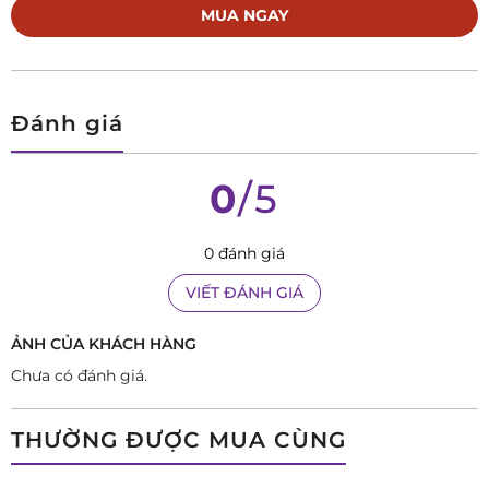
MUA NGAY
Đồng hồ Nữ TISSOT LE LOCLE T006.207.11.126.00 – Nét sang
trọng vượt thời gian cho quý cô tinh tế
Đánh giá
Vì sao nên mua TISSOT LE LOCLE
0
/5
T006.207.11.126.00?
Có nhiều lý do khiến chiếc TISSOT LE LOCLE
0 đánh giá
T006.207.11.126.00 trở thành lựa chọn hoàn hảo cho phái đẹp,
VIẾT ĐÁNH GIÁ
nhưng có thể tóm gọn trong ba yếu tố: thương hiệu uy tín,
thiết kế sang trọng và bộ máy cơ khí đỉnh cao.
ẢNH CỦA KHÁCH HÀNG
Thương hiệu Tissot – bảo chứng cho chất lượng
Chưa có đánh giá.
Với hơn 170 năm lịch sử,
thương hiệu Tissot
đã
khẳng định vị thế vững chắc trong ngành đồng hồ
THƯỜNG ĐƯỢC MUA CÙNG
Thụy Sỹ. Mỗi sản phẩm của Tissot đều trải qua quá