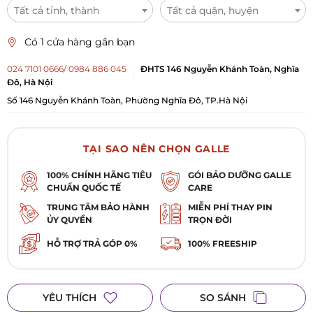
Tất cả tỉnh, thành
Tất cả quận, huyện
Có 1 cửa hàng gần bạn
024 7101 0666/ 0984 886 045
ĐHTS 146 Nguyễn Khánh Toàn, Nghĩa
Đô, Hà Nội
Số 146 Nguyễn Khánh Toàn, Phường Nghĩa Đô, TP.Hà Nội
TẠI SAO NÊN CHỌN GALLE
100% CHÍNH HÃNG TIÊU
GÓI BẢO DƯỠNG GALLE
CHUẨN QUỐC TẾ
CARE
TRUNG TÂM BẢO HÀNH
MIỄN PHÍ THAY PIN
ỦY QUYỀN
TRỌN ĐỜI
HỖ TRỢ TRẢ GÓP 0%
100% FREESHIP
YÊU THÍCH
SO SÁNH