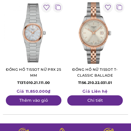
trình kiểm định nghiêm ngặt để đảm bảo độ chính
xác, độ bền và tính thẩm mỹ.
Thiết kế tinh tế, sang trọng
Sự kết hợp hoàn hảo giữa mặt số đen huyền bí và
dây thép không gỉ trắng sáng tạo nên vẻ đẹp sang
trọng nhưng vẫn đủ tinh giản để phù hợp với
nhiều phong cách.
Bộ máy cơ bền bỉ và chính xác
ĐỒNG HỒ TISSOT NỮ PRX 25
ĐỒNG HỒ NỮ TISSOT T-
Không cần pin, chiếc đồng hồ này hoạt động dựa
MM
CLASSIC BALLADE
trên chuyển động cổ tay của người đeo. Điều này
T137.010.21.111.00
T156.210.22.031.01
vừa thể hiện đẳng cấp của một quý cô sành điệu,
Giá
Giá
11.850.000₫
Liên hệ
vừa mang lại trải nghiệm thú vị khi cảm nhận từng
Thêm vào giỏ
Chi tiết
nhịp chuyển động của bộ máy cơ.
Kích thước hoàn hảo cho cổ tay nữ
Với đường kính mặt 29 mm và độ dày 9 mm, đồng