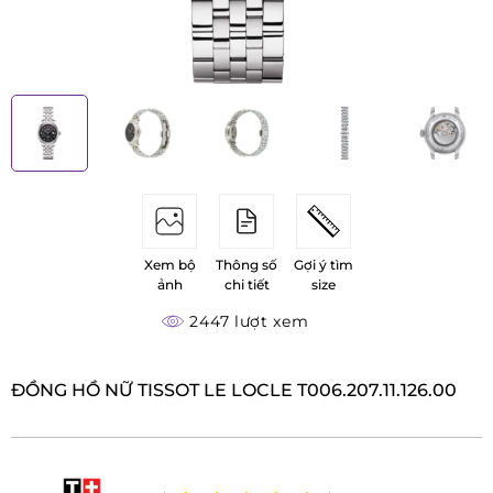
Xem bộ
Thông số
Gợi ý tìm
ảnh
chi tiết
size
2447 lượt xem
ĐỒNG HỒ NỮ TISSOT LE LOCLE T006.207.11.126.00