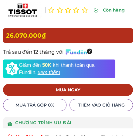
Còn hàng
26.070.000₫
Trả sau đến 12 tháng với
Giảm đến
50K
khi thanh toán qua
Fundiin.
xem thêm
MUA NGAY
MUA TRẢ GÓP 0%
THÊM VÀO GIỎ HÀNG
CHƯƠNG TRÌNH ƯU ĐÃI