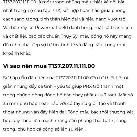
T137.207.11.111.00 là một trong những mẫu thiết kế nổi bật
nhất trong bộ sưu tập PRX, kết hợp hoàn hảo giữa phong
cách sang trọng, tinh thần hiện đại và hiệu năng vượt trội.
Với bộ máy cơ Powermatic 80 danh tiếng, mặt số thanh lịch
và chất liệu cao cấp chuẩn Thụy Sỹ, mẫu đồng hồ này mang
đến cho phái đẹp sự tự tin, tinh tế và đẳng cấp trong mọi
khoảnh khắc.
Vì sao nên mua T137.207.11.111.00
Sự hấp dẫn đầu tiên của T137.207.11.111.00 đến từ thiết kế tối
giản nhưng đầy cá tính – yếu tố giúp PRX trở thành một
trong những dòng đồng hồ bán chạy nhất của Tissot. Mặt số
35 mm phù hợp hoàn hảo với cổ tay nữ giới, tạo vẻ thanh
thoát nhưng vẫn đầy hiện đại. Tông màu bạc thời thượng kết
hợp dây thép liền mạch mang đến phong thái tự tin, sang
trọng, phù hợp cả công sở lẫn sự kiện.