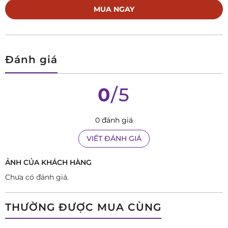
Sản phẩm phù hợp cho người làm việc văn phòng, người yêu
MUA NGAY
phong cách tối giản, hoặc bất kỳ ai mong muốn chiếc đồng
hồ cơ chuẩn Thụy Sỹ nhưng dễ đeo, dễ phối và bền bỉ vượt
trội.
Đánh giá
0
/5
0 đánh giá
VIẾT ĐÁNH GIÁ
ẢNH CỦA KHÁCH HÀNG
Chưa có đánh giá.
THƯỜNG ĐƯỢC MUA CÙNG