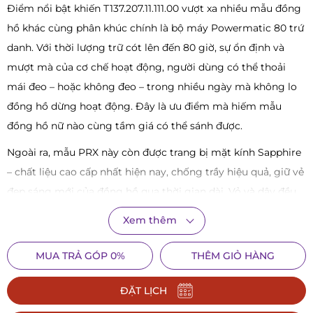
Điểm nổi bật khiến T137.207.11.111.00 vượt xa nhiều mẫu đồng
hồ khác cùng phân khúc chính là bộ máy Powermatic 80 trứ
danh. Với thời lượng trữ cót lên đến 80 giờ, sự ổn định và
mượt mà của cơ chế hoạt động, người dùng có thể thoải
mái đeo – hoặc không đeo – trong nhiều ngày mà không lo
đồng hồ dừng hoạt động. Đây là ưu điểm mà hiếm mẫu
đồng hồ nữ nào cùng tầm giá có thể sánh được.
Ngoài ra, mẫu PRX này còn được trang bị mặt kính Sapphire
– chất liệu cao cấp nhất hiện nay, chống trầy hiệu quả, giữ vẻ
đẹp sáng mới của đồng hồ qua thời gian dài. Vỏ và dây đều
làm từ thép không gỉ, đảm bảo sự bền bỉ, chắc chắn nhưng
Xem thêm
vẫn giữ được tính thẩm mỹ cao.
MUA TRẢ GÓP 0%
THÊM GIỎ HÀNG
T137.207.11.111.00 không chỉ là phụ kiện thời trang, mà còn là
tuyên ngôn phong cách của những người phụ nữ hiện đại:
ĐẶT LỊCH
tinh tế, bản lĩnh, yêu chất lượng và đề cao tính ứng dụng.