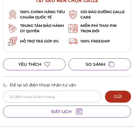
TẠI SAO NÊN CHỌN GALLE
0984 879 016
Đồng hồ Galle Vincom Bắc Ninh
100% CHÍNH HÃNG TIÊU
GÓI BẢO DƯỠNG GALLE
L1-K1 TTTM Vincom Plaza Lý Thái Tổ, Phường Kinh Bắc, TP. Bắc Ninh,
Tỉnh Bắc Ninh
CHUẨN QUỐC TẾ
CARE
TRUNG TÂM BẢO HÀNH
MIỄN PHÍ THAY PIN
ỦY QUYỀN
TRỌN ĐỜI
HỖ TRỢ TRẢ GÓP 0%
100% FREESHIP
YÊU THÍCH
SO SÁNH
Để lại số điện thoại nhận tư vấn
GỬI
ĐẶT LỊCH