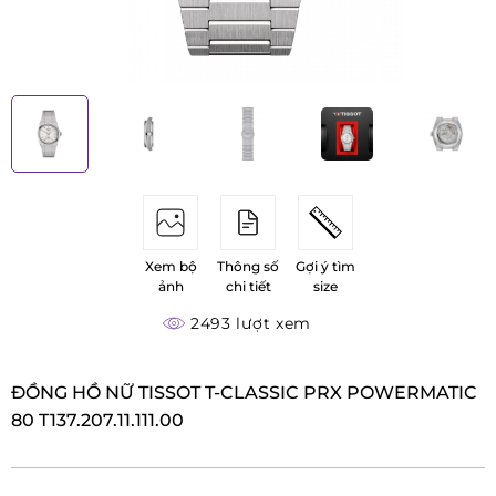
Xem bộ
Thông số
Gợi ý tìm
ảnh
chi tiết
size
2493 lượt xem
ĐỒNG HỒ NỮ TISSOT T-CLASSIC PRX POWERMATIC
80 T137.207.11.111.00