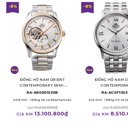
-8%
-8%
New
New
ĐỒNG HỒ NAM ORIENT
ĐỒNG HỒ NAM O
CONTEMPORARY SEMI-
CONTEMPOR
SKELETON
RA-AR0001S30B
RA-AC0F10S
40.8 mm
Đồng hồ cơ (Mechanical)
41.6 mm
Đồng hồ cơ (
14.240.000₫
9.250.00
Giá
Giá
13.100.800₫
8.510
Giá KM
Giá KM