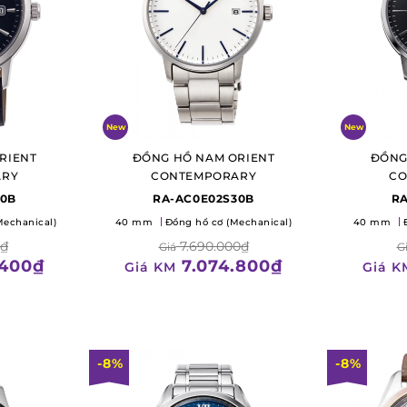
New
New
RIENT
ĐỒNG HỒ NAM ORIENT
ĐỒNG
ARY
CONTEMPORARY
CO
30B
RA-AC0E02S30B
RA
Mechanical)
40 mm
Đồng hồ cơ (Mechanical)
40 mm
0₫
7.690.000₫
Giá
G
.400₫
7.074.800₫
Giá KM
Giá K
-8%
-8%