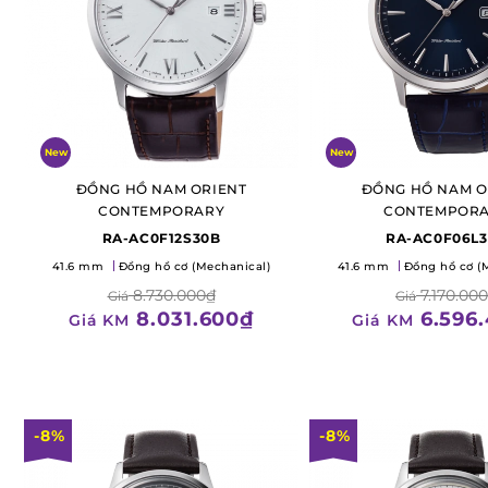
New
New
ĐỒNG HỒ NAM ORIENT
ĐỒNG HỒ NAM O
CONTEMPORARY
CONTEMPOR
RA-AC0F12S30B
RA-AC0F06L
41.6 mm
Đồng hồ cơ (Mechanical)
41.6 mm
Đồng hồ cơ (
8.730.000₫
7.170.00
Giá
Giá
8.031.600₫
6.596
Giá KM
Giá KM
-8%
-8%