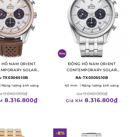
New
 HỒ NAM ORIENT
ĐỒNG HỒ NAM ORIENT
EMPORARY SOLAR
CONTEMPORARY SOLAR
HRONOGRAPH
CHRONOGRAPH
A-TX0306S10B
RA-TX0305S10B
Năng lượng ánh sáng
40 mm
Năng lượng ánh sáng
9.040.000₫
9.040.000₫
iá
Giá
8.316.800₫
8.316.800₫
M
Giá KM
-8%