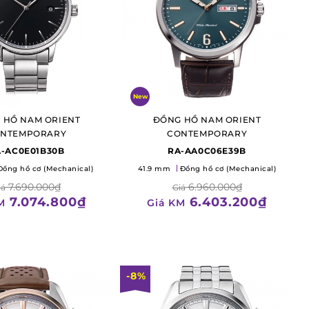
New
 HỒ NAM ORIENT
ĐỒNG HỒ NAM ORIENT
NTEMPORARY
CONTEMPORARY
-AC0E01B30B
RA-AA0C06E39B
Đồng hồ cơ (Mechanical)
41.9 mm
Đồng hồ cơ (Mechanical)
7.690.000₫
6.960.000₫
iá
Giá
7.074.800₫
6.403.200₫
M
Giá KM
-8%