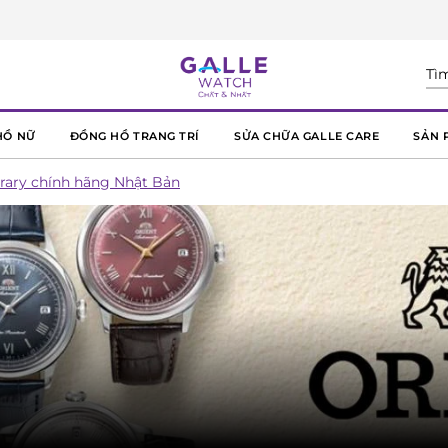
HỒ NỮ
ĐỒNG HỒ TRANG TRÍ
SỬA CHỮA GALLE CARE
SẢN 
ary chính hãng Nhật Bản