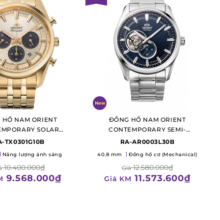
New
 HỒ NAM ORIENT
ĐỒNG HỒ NAM ORIENT
EMPORARY SOLAR
CONTEMPORARY SEMI-
HRONOGRAPH
SKELETON
A-TX0301G10B
RA-AR0003L30B
Năng lượng ánh sáng
40.8 mm
Đồng hồ cơ (Mechanical)
10.400.000₫
12.580.000₫
á
Giá
9.568.000₫
11.573.600₫
M
Giá KM