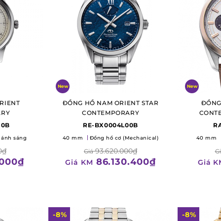
New
New
RIENT
ĐỒNG HỒ NAM ORIENT STAR
ĐỒNG
ARY
CONTEMPORARY
CONT
C
10B
RE-BX0004L00B
R
 ánh sáng
40 mm
Đồng hồ cơ (Mechanical)
40 mm
0₫
93.620.000₫
Giá
G
.000₫
86.130.400₫
Giá KM
Giá K
-8%
-8%