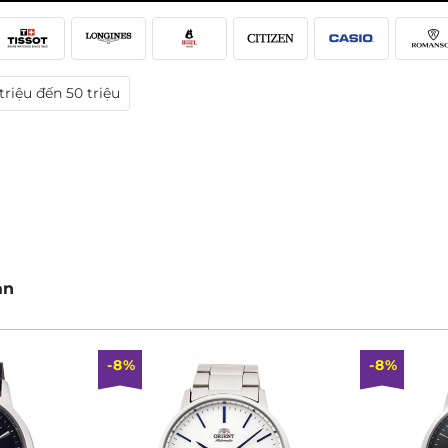
triệu đến 50 triệu
ản
-8%
-8%