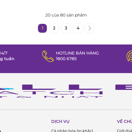
20 của 80 sản phẩm
1
2
3
4
4/7
HOTLINE BÁN HÀNG
ng tuần
1800 6785
DỊCH VỤ
VỀ CH
Cá nhân hóa (In khắc)
Giới thi
D