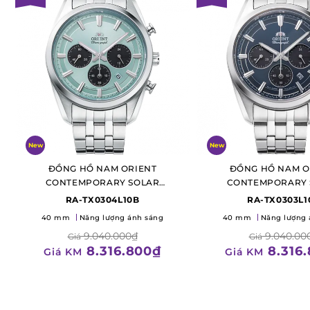
New
New
ĐỒNG HỒ NAM ORIENT
ĐỒNG HỒ NAM O
CONTEMPORARY SOLAR
CONTEMPORARY 
CHRONOGRAPH
CHRONOGRA
RA-TX0304L10B
RA-TX0303L1
40 mm
Năng lượng ánh sáng
40 mm
Năng lượng 
9.040.000₫
9.040.00
Giá
Giá
8.316.800₫
8.316
Giá KM
Giá KM