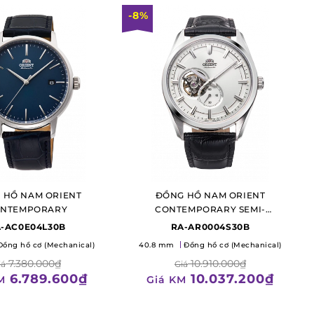
-8%
 HỒ NAM ORIENT
ĐỒNG HỒ NAM ORIENT
NTEMPORARY
CONTEMPORARY SEMI-
SKELETON
-AC0E04L30B
RA-AR0004S30B
Đồng hồ cơ (Mechanical)
40.8 mm
Đồng hồ cơ (Mechanical)
7.380.000₫
10.910.000₫
iá
Giá
6.789.600₫
10.037.200₫
M
Giá KM