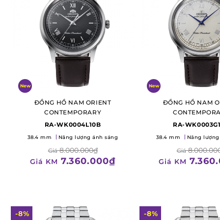
New
New
ĐỒNG HỒ NAM ORIENT
ĐỒNG HỒ NAM O
CONTEMPORARY
CONTEMPOR
RA-WK0004L10B
RA-WK0003G
38.4 mm
Năng lượng ánh sáng
38.4 mm
Năng lượng
8.000.000₫
8.000.00
Giá
Giá
7.360.000₫
7.360
Giá KM
Giá KM
-8%
-8%