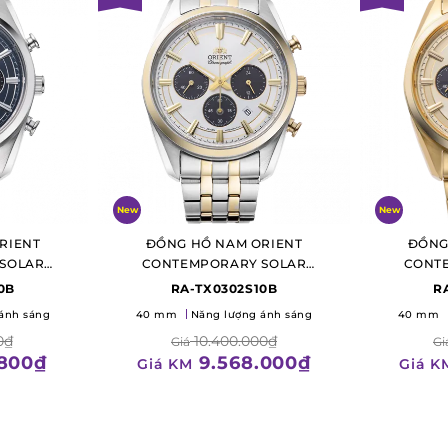
New
New
RIENT
ĐỒNG HỒ NAM ORIENT
ĐỒNG
SOLAR
CONTEMPORARY SOLAR
CONT
PH
CHRONOGRAPH
C
0B
RA-TX0302S10B
R
ánh sáng
40 mm
Năng lượng ánh sáng
40 mm
0₫
10.400.000₫
Giá
Gi
.800₫
9.568.000₫
Giá KM
Giá K