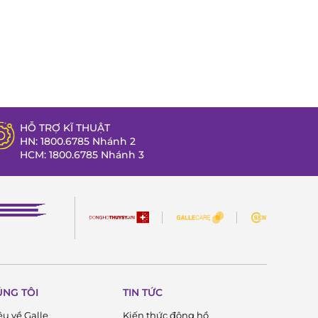
HỖ TRỢ KĨ THUẬT
HN: 1800.6785 Nhánh 2
HCM: 1800.6785 Nhánh 3
ÚNG TÔI
TIN TỨC
ệu về Galle
Kiến thức đông hồ