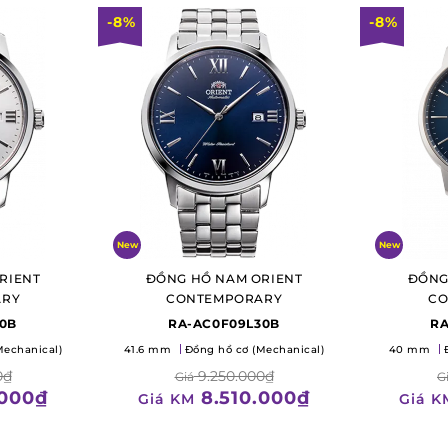
-8%
-8%
New
New
RIENT
ĐỒNG HỒ NAM ORIENT
ĐỒNG
ARY
CONTEMPORARY
CO
30B
RA-AC0F09L30B
RA
Mechanical)
41.6 mm
Đồng hồ cơ (Mechanical)
40 mm
0₫
9.250.000₫
Giá
G
.000₫
8.510.000₫
Giá KM
Giá K