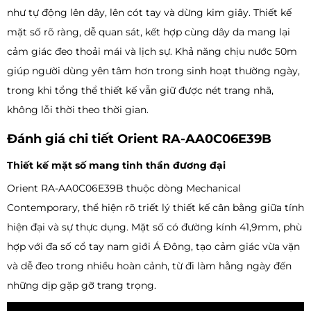
như tự động lên dây, lên cót tay và dừng kim giây. Thiết kế
mặt số rõ ràng, dễ quan sát, kết hợp cùng dây da mang lại
cảm giác đeo thoải mái và lịch sự. Khả năng chịu nước 50m
giúp người dùng yên tâm hơn trong sinh hoạt thường ngày,
trong khi tổng thể thiết kế vẫn giữ được nét trang nhã,
không lỗi thời theo thời gian.
Đánh giá chi tiết Orient RA-AA0C06E39B
Thiết kế mặt số mang tinh thần đương đại
Orient RA-AA0C06E39B thuộc dòng Mechanical
Contemporary, thể hiện rõ triết lý thiết kế cân bằng giữa tính
hiện đại và sự thực dụng. Mặt số có đường kính 41,9mm, phù
hợp với đa số cổ tay nam giới Á Đông, tạo cảm giác vừa vặn
và dễ đeo trong nhiều hoàn cảnh, từ đi làm hằng ngày đến
những dịp gặp gỡ trang trọng.