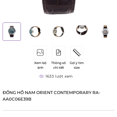
Xem bộ
Thông số
Gợi ý tìm
ảnh
chi tiết
size
1633 lượt xem
ĐỒNG HỒ NAM ORIENT CONTEMPORARY RA-
AA0C06E39B