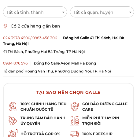
Tất cả tỉnh, thành
Tất cả quận, huyện
Có 2 cửa hàng gần bạn
024 3978 4500/ 0983 456 306
Đồng hồ Galle 41 Thi Sách, Hai Bà
Trưng, Hà Nội
41 Thi Sách, Phường Hai Bà Trưng, TP Hà Nội
0984 876 576
Đồng hồ Galle Aeon Mall Hà Đông
Tổ dân phố Hoàng Văn Thụ, Phường Dương Nội, TP.Hà Nội
TẠI SAO NÊN CHỌN GALLE
100% CHÍNH HÃNG TIÊU
GÓI BẢO DƯỠNG GALLE
CHUẨN QUỐC TẾ
CARE
TRUNG TÂM BẢO HÀNH
MIỄN PHÍ THAY PIN
ỦY QUYỀN
TRỌN ĐỜI
HỖ TRỢ TRẢ GÓP 0%
100% FREESHIP