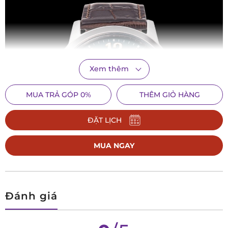
Xem thêm
MUA TRẢ GÓP 0%
THÊM GIỎ HÀNG
ĐẶT LỊCH
MUA NGAY
Đánh giá