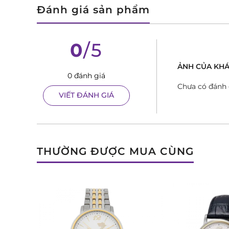
Đánh giá sản phẩm
0
/5
ẢNH CỦA KHA
0 đánh giá
Chưa có đánh 
VIẾT ĐÁNH GIÁ
THƯỜNG ĐƯỢC MUA CÙNG
Về chất liệu, Romanson luôn ưu tiên sự bền bỉ và đẳn
một loại vật liệu cao cấp thường được sử dụng tron
mòn vượt trội, độ bền cao và khả năng giữ màu tốt.