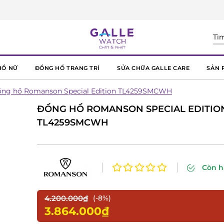
HỒ NỮ
ĐỒNG HỒ TRANG TRÍ
SỬA CHỮA GALLE CARE
SẢN 
ng hồ Romanson Special Edition TL4259SMCWH
ĐỒNG HỒ ROMANSON SPECIAL EDITIO
TL4259SMCWH
Còn 
4.200.000₫
(-8%)
3.864.000₫