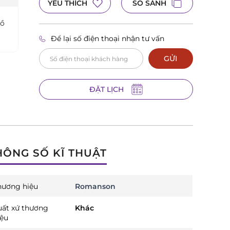
YÊU THÍCH
SO SÁNH
hồ
Để lại số điện thoại nhận tư vấn
GỬI
ĐẶT LỊCH
HÔNG SỐ KĨ THUẬT
hương hiệu
Romanson
uất xứ thương
Khác
iệu