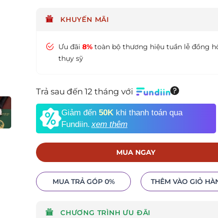
KHUYẾN MÃI
Ưu đãi
8%
toàn bộ thương hiệu tuần lễ đồng h
thụy sỹ
Trả sau đến 12 tháng với
Giảm đến
50K
khi thanh toán qua
Fundiin.
xem thêm
MUA NGAY
MUA TRẢ GÓP 0%
THÊM VÀO GIỎ HÀ
CHƯƠNG TRÌNH ƯU ĐÃI