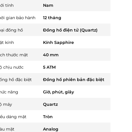
ới tính
Nam
hời gian bảo hành
12 tháng
oại đồng hồ
Đồng hồ điện tử (Quartz)
ặt kính
Kính Sapphire
ích thước mặt
40 mm
ộ chịu nước
5 ATM
ồng hồ đặc biệt
Đồng hồ phiên bản đặc biệt
hức năng
Giờ, phút, giây
ộ máy
Quartz
iểu dáng mặt
Tròn
àu mặt
Analog