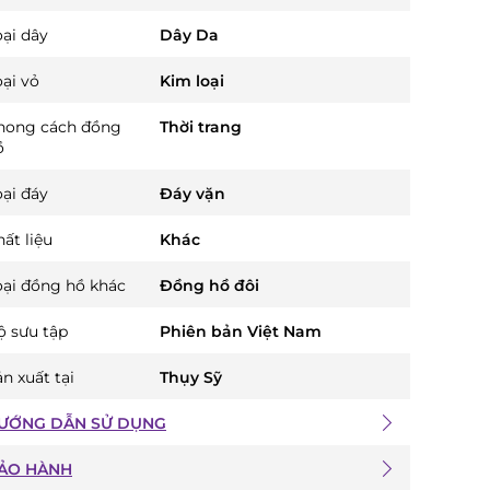
oại dây
Dây Da
oại vỏ
Kim loại
hong cách đồng
Thời trang
ồ
oại đáy
Đáy vặn
ất liệu
Khác
oại đồng hồ khác
Đồng hồ đôi
ộ sưu tập
Phiên bản Việt Nam
n xuất tại
Thụy Sỹ
ƯỚNG DẪN SỬ DỤNG
ẢO HÀNH