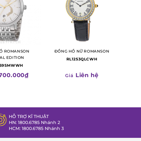
Ồ ROMANSON
ĐỒNG HỒ NỮ ROMANSON
AL EDITION
RL1253QLCWH
259SMWWH
700.000₫
Liên hệ
Giá
HỖ TRỢ KĨ THUẬT
HN: 1800.6785 Nhánh 2
HCM: 1800.6785 Nhánh 3