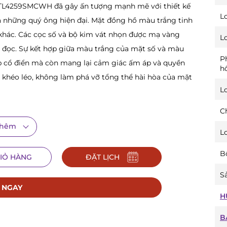
n TL4259SMCWH đã gây ấn tượng mạnh mẽ với thiết kế
L
a những quý ông hiện đại. Mặt đồng hồ màu trắng tinh
t khác. Các cọc số và bộ kim vát nhọn được mạ vàng
L
 đọc. Sự kết hợp giữa màu trắng của mặt số và màu
P
ẹp cổ điển mà còn mang lại cảm giác ấm áp và quyền
h
ặt khéo léo, không làm phá vỡ tổng thể hài hòa của mặt
L
Ch
thêm
L
B
IỎ HÀNG
ĐẶT LỊCH
Sả
 NGAY
H
B