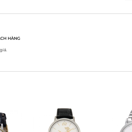
́CH HÀNG
giá.
g cấp. Vỏ đồng hồ được chế tác từ thép không gỉ 316L,
g ngành công nghiệp đồng hồ vì khả năng chống ăn
 Lớp vỏ sáng bóng này không chỉ bảo vệ bộ máy bên