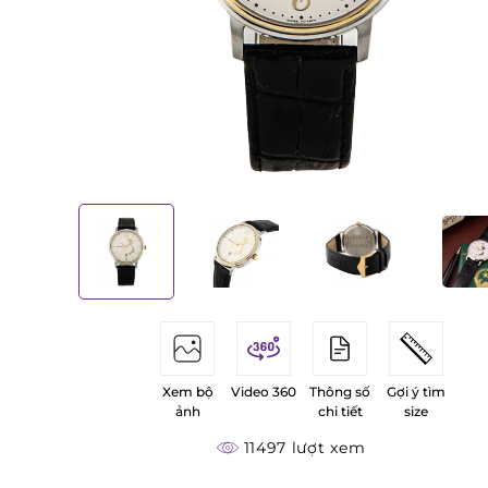
Xem bộ
Video 360
Thông số
Gợi ý tìm
ảnh
chi tiết
size
11497 lượt xem