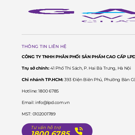
Trái Tim Quartz Bền Bỉ và Tiện Dụng
Romanson Special Edition TL4259SMCWH sử dụng bộ 
đáng tin cậy trong ngành đồng hồ hiện đại. Bộ máy Q
động ổn định và gần như không có sai số đáng kể theo
nó ít cần bảo dưỡng hơn so với máy cơ, không yêu cầ
kỳ (thường là vài năm một lần) để đảm bảo đồng hồ h
THÔNG TIN LIÊN HỆ
bận rộn hiện nay, khi mà sự tiện dụng và độ tin cậy đ
CÔNG TY TNHH PHÂN PHỐI SẢN PHẨM CAO CẤP LP
Trụ sở chính:
41 Phố Thi Sách, P. Hai Bà Trưng, Hà Nội
Chi nhánh TP.HCM:
393 Điện Biên Phủ, Phường Bàn 
Hotline: 1800 6785
Email: info@lpd.com.vn
MST: 0102001789
Tư vấn hỗ trợ
1800 6785