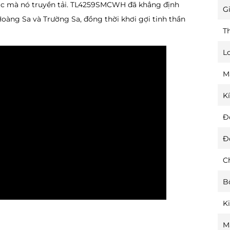
 sắc mà nó truyền tải. TL4259SMCWH đã khẳng định
Gi
àng Sa và Trường Sa, đồng thời khơi gợi tinh thần
T
L
M
K
Đ
Đ
C
B
K
M